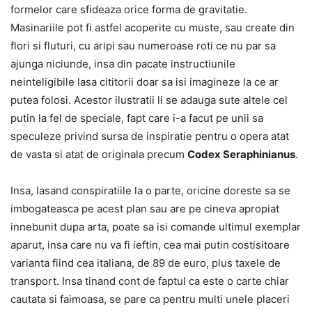
formelor care sfideaza orice forma de gravitatie.
Masinariile pot fi astfel acoperite cu muste, sau create din
flori si fluturi, cu aripi sau numeroase roti ce nu par sa
ajunga niciunde, insa din pacate instructiunile
neinteligibile lasa cititorii doar sa isi imagineze la ce ar
putea folosi. Acestor ilustratii li se adauga sute altele cel
putin la fel de speciale, fapt care i-a facut pe unii sa
speculeze privind sursa de inspiratie pentru o opera atat
de vasta si atat de originala precum
Codex Seraphinianus
.
Insa, lasand conspiratiile la o parte, oricine doreste sa se
imbogateasca pe acest plan sau are pe cineva apropiat
innebunit dupa arta, poate sa isi comande ultimul exemplar
aparut, insa care nu va fi ieftin, cea mai putin costisitoare
varianta fiind cea italiana, de 89 de euro, plus taxele de
transport. Insa tinand cont de faptul ca este o carte chiar
cautata si faimoasa, se pare ca pentru multi unele placeri