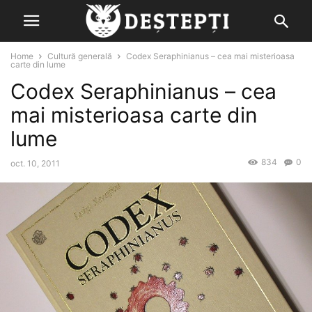
Home
Cultură generală
Codex Seraphinianus – cea mai misterioasa
carte din lume
Codex Seraphinianus – cea
mai misterioasa carte din
lume
834
0
oct. 10, 2011