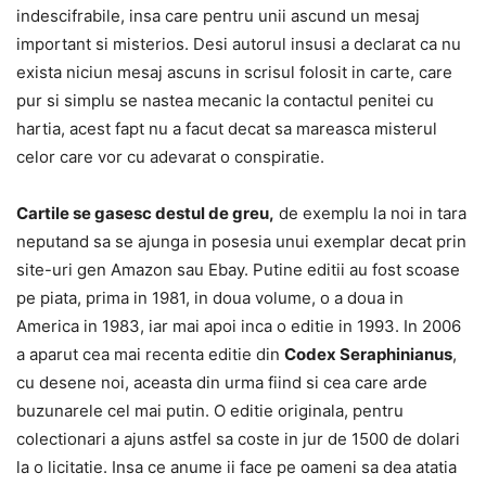
indescifrabile, insa care pentru unii ascund un mesaj
important si misterios. Desi autorul insusi a declarat ca nu
exista niciun mesaj ascuns in scrisul folosit in carte, care
pur si simplu se nastea mecanic la contactul penitei cu
hartia, acest fapt nu a facut decat sa mareasca misterul
celor care vor cu adevarat o conspiratie.
Cartile se gasesc destul de greu,
de exemplu la noi in tara
neputand sa se ajunga in posesia unui exemplar decat prin
site-uri gen Amazon sau Ebay. Putine editii au fost scoase
pe piata, prima in 1981, in doua volume, o a doua in
America in 1983, iar mai apoi inca o editie in 1993. In 2006
a aparut cea mai recenta editie din
Codex Seraphinianus
,
cu desene noi, aceasta din urma fiind si cea care arde
buzunarele cel mai putin. O editie originala, pentru
colectionari a ajuns astfel sa coste in jur de 1500 de dolari
la o licitatie. Insa ce anume ii face pe oameni sa dea atatia