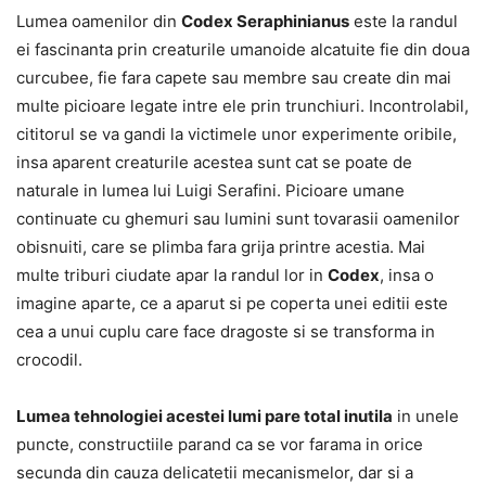
Lumea oamenilor din
Codex Seraphinianus
este la randul
ei fascinanta prin creaturile umanoide alcatuite fie din doua
curcubee, fie fara capete sau membre sau create din mai
multe picioare legate intre ele prin trunchiuri. Incontrolabil,
cititorul se va gandi la victimele unor experimente oribile,
insa aparent creaturile acestea sunt cat se poate de
naturale in lumea lui Luigi Serafini. Picioare umane
continuate cu ghemuri sau lumini sunt tovarasii oamenilor
obisnuiti, care se plimba fara grija printre acestia. Mai
multe triburi ciudate apar la randul lor in
Codex
, insa o
imagine aparte, ce a aparut si pe coperta unei editii este
cea a unui cuplu care face dragoste si se transforma in
crocodil.
Lumea tehnologiei acestei lumi pare total inutila
in unele
puncte, constructiile parand ca se vor farama in orice
secunda din cauza delicatetii mecanismelor, dar si a