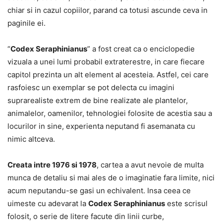
chiar si in cazul copiilor, parand ca totusi ascunde ceva in
paginile ei.
“
Codex Seraphinianus
” a fost creat ca o enciclopedie
vizuala a unei lumi probabil extraterestre, in care fiecare
capitol prezinta un alt element al acesteia. Astfel, cei care
rasfoiesc un exemplar se pot delecta cu imagini
suprarealiste extrem de bine realizate ale plantelor,
animalelor, oamenilor, tehnologiei folosite de acestia sau a
locurilor in sine, experienta neputand fi asemanata cu
nimic altceva.
Creata intre 1976 si 1978
, cartea a avut nevoie de multa
munca de detaliu si mai ales de o imaginatie fara limite, nici
acum neputandu-se gasi un echivalent. Insa ceea ce
uimeste cu adevarat la
Codex Seraphinianus
este scrisul
folosit, o serie de litere facute din linii curbe,