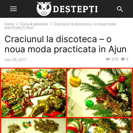
Home
Cultură generală
Craciunul la discoteca – o noua moda
practicata in Ajun
Craciunul la discoteca – o
noua moda practicata in Ajun
305
0
nov. 25, 2011