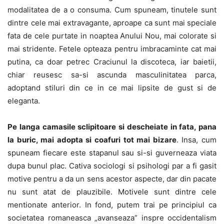
modalitatea de a o consuma. Cum spuneam, tinutele sunt
dintre cele mai extravagante, aproape ca sunt mai speciale
fata de cele purtate in noaptea Anului Nou, mai colorate si
mai stridente. Fetele opteaza pentru imbracaminte cat mai
putina, ca doar petrec Craciunul la discoteca, iar baietii,
chiar reusesc sa-si ascunda masculinitatea parca,
adoptand stiluri din ce in ce mai lipsite de gust si de
eleganta.
Pe langa camasile sclipitoare si descheiate in fata, pana
la buric, mai adopta si coafuri tot mai bizare
. Insa, cum
spuneam fiecare este stapanul sau si-si guverneaza viata
dupa bunul plac. Cativa sociologi si psihologi par a fi gasit
motive pentru a da un sens acestor aspecte, dar din pacate
nu sunt atat de plauzibile. Motivele sunt dintre cele
mentionate anterior. In fond, putem trai pe principiul ca
societatea romaneasca „avanseaza” inspre occidentalism