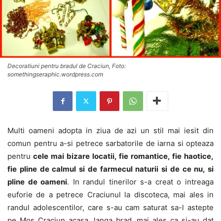
Decoratiuni pentru bradul de Craciun, Foto:
somethingseraphic.wordpress.com
Multi oameni adopta in ziua de azi un stil mai iesit din
comun pentru a-si petrece sarbatorile de iarna si opteaza
pentru
cele mai bizare locatii, fie romantice, fie haotice,
fie pline de calmul si de farmecul naturii si de ce nu, si
pline de oameni
. In randul tinerilor s-a creat o intreaga
euforie de a petrece Craciunul la discoteca, mai ales in
randul adolescentilor, care s-au cam saturat sa-l astepte
pe Mos Craciun acasa, langa brad, mai ales ca si-au dat