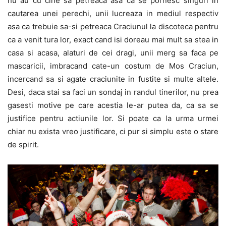
nu au cu cine sa petreaca asa ca se pornesc singuri in
cautarea unei perechi, unii lucreaza in mediul respectiv
asa ca trebuie sa-si petreaca Craciunul la discoteca pentru
ca a venit tura lor, exact cand isi doreau mai mult sa stea in
casa si acasa, alaturi de cei dragi, unii merg sa faca pe
mascaricii, imbracand cate-un costum de Mos Craciun,
incercand sa si agate craciunite in fustite si multe altele.
Desi, daca stai sa faci un sondaj in randul tinerilor, nu prea
gasesti motive pe care acestia le-ar putea da, ca sa se
justifice pentru actiunile lor. Si poate ca la urma urmei
chiar nu exista vreo justificare, ci pur si simplu este o stare
de spirit.