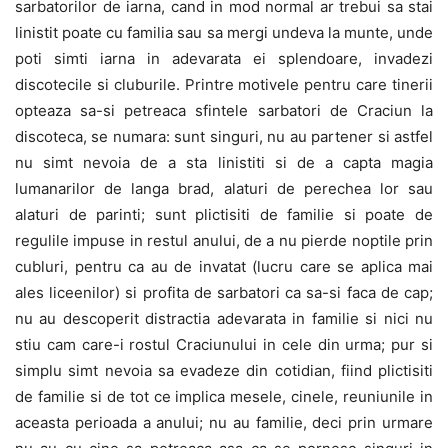
sarbatorilor de iarna, cand in mod normal ar trebui sa stai
linistit poate cu familia sau sa mergi undeva la munte, unde
poti simti iarna in adevarata ei splendoare, invadezi
discotecile si cluburile. Printre motivele pentru care tinerii
opteaza sa-si petreaca sfintele sarbatori de Craciun la
discoteca, se numara: sunt singuri, nu au partener si astfel
nu simt nevoia de a sta linistiti si de a capta magia
lumanarilor de langa brad, alaturi de perechea lor sau
alaturi de parinti; sunt plictisiti de familie si poate de
regulile impuse in restul anului, de a nu pierde noptile prin
cubluri, pentru ca au de invatat (lucru care se aplica mai
ales liceenilor) si profita de sarbatori ca sa-si faca de cap;
nu au descoperit distractia adevarata in familie si nici nu
stiu cam care-i rostul Craciunului in cele din urma; pur si
simplu simt nevoia sa evadeze din cotidian, fiind plictisiti
de familie si de tot ce implica mesele, cinele, reuniunile in
aceasta perioada a anului; nu au familie, deci prin urmare