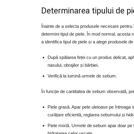
Determinarea tipului de pie
Înainte de a selecta produsele necesare pentru în
determini tipul de piele. În mod normal, acesta r
a identifica tipul de piele și a alege produsele d
După spălarea feței cu un produs delicat, apl
nasului, obrajilor și bărbiei.
Verifică la lumină urmele de sebum.
În funcție de cantitatea de sebum observată, poți 
Piele grasă. Apar pete uleioase pe întreaga s
curățare eficientă, reglarea sebumului și hid
Piele mixtă. Urmele de sebum apar doar pe fr
hidratarea celor uscate.