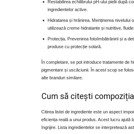
Restabilirea echilibrului pH-ului pielii după 
ingredientelor active.
Hidratarea și hrănirea. Menținerea nivelului 
utilizează creme hidratante și nutritive, flui
Protecția. Prevenirea fotoîmbătrânirii și a dete
produse cu protecție solară.
În completare, se pot introduce tratamente de hidr
pigmentare și uscăciunii. În acest scop se folose
alte branduri similare.
Cum să citești compoziția 
Citirea listei de ingrediente este un aspect imp
eficiența reală a unui produs. Acest lucru ajută l
îngrijire. Lista ingredientelor se interpretează ast