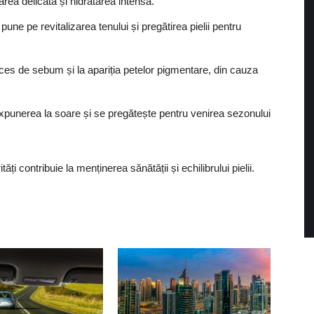
area delicată și hidratarea intensă.
ne pe revitalizarea tenului și pregătirea pielii pentru
xces de sebum și la apariția petelor pigmentare, din cauza
xpunerea la soare și se pregătește pentru venirea sezonului
tăți contribuie la menținerea sănătății și echilibrului pielii.