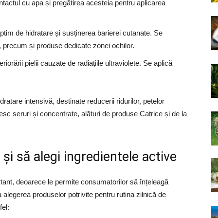
contactul cu apa și pregătirea acesteia pentru aplicarea
optim de hidratare și susținerea barierei cutanate. Se
de, precum și produse dedicate zonei ochilor.
riorării pielii cauzate de radiațiile ultraviolete. Se aplică
atare intensivă, destinate reducerii ridurilor, petelor
sc seruri și concentrate, alături de produse Catrice și de la
și să alegi ingredientele active
ortant, deoarece le permite consumatorilor să înțeleagă
a alegerea produselor potrivite pentru rutina zilnică de
fel: