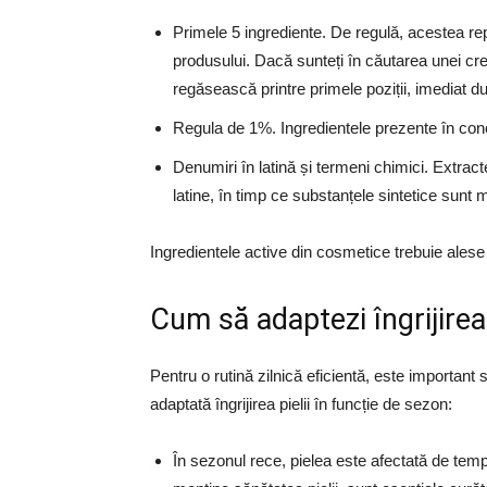
Primele 5 ingrediente. De regulă, acestea re
produsului. Dacă sunteți în căutarea unei cre
regăsească printre primele poziții, imediat d
Regula de 1%. Ingredientele prezente în concen
Denumiri în latină și termeni chimici. Extracte
latine, în timp ce substanțele sintetice sunt 
Ingredientele active din cosmetice trebuie alese î
Cum să adaptezi îngrijirea
Pentru o rutină zilnică eficientă, este important s
adaptată îngrijirea pielii în funcție de sezon:
În sezonul rece, pielea este afectată de tempe