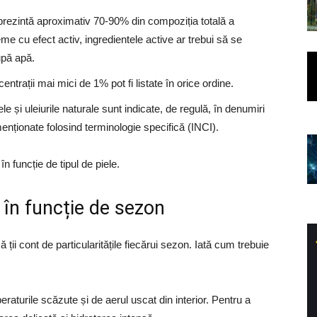
prezintă aproximativ 70-90% din compoziția totală a
me cu efect activ, ingredientele active ar trebui să se
upă apă.
trații mai mici de 1% pot fi listate în orice ordine.
le și uleiurile naturale sunt indicate, de regulă, în denumiri
menționate folosind terminologie specifică (INCI).
n funcție de tipul de piele.
 în funcție de sezon
ă ții cont de particularitățile fiecărui sezon. Iată cum trebuie
raturile scăzute și de aerul uscat din interior. Pentru a