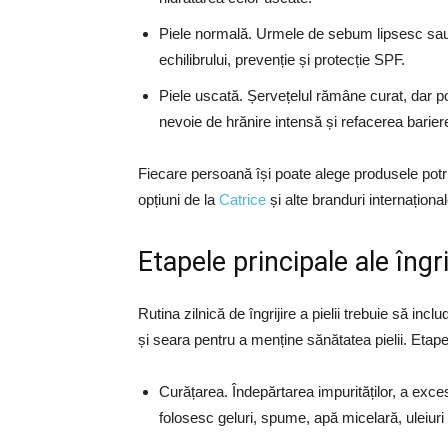
Piele normală. Urmele de sebum lipsesc sau 
echilibrului, prevenție și protecție SPF.
Piele uscată. Șervețelul rămâne curat, dar p
nevoie de hrănire intensă și refacerea barier
Fiecare persoană își poate alege produsele potriv
opțiuni de la
Catrice
și alte branduri internațional
Etapele principale ale îngr
Rutina zilnică de îngrijire a pielii trebuie să i
și seara pentru a menține sănătatea pielii. Etape
Curățarea. Îndepărtarea impurităților, a exc
folosesc geluri, spume, apă micelară, uleiuri 