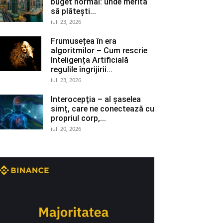
buget normal: unde merită
să plătești...
iul. 23, 2026
Frumusețea în era
algoritmilor – Cum rescrie
Inteligența Artificială
regulile îngrijirii...
iul. 23, 2026
Interocepţia – al șaselea
simț, care ne conectează cu
propriul corp,...
iul. 20, 2026