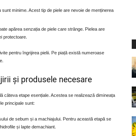
sunt minime. Acest tip de piele are nevoie de menținerea
oate apărea senzația de piele care strânge. Pielea are
ei protectoare.
ite pentru îngrijirea pielii. Pe piață există numeroase
e.
ijirii și produsele necesare
ncludă câteva etape esențiale. Acestea se realizează dimineața
le principale sunt:
esului de sebum și a machiajului. Pentru această etapă se
hidrofile și lapte demachiant.