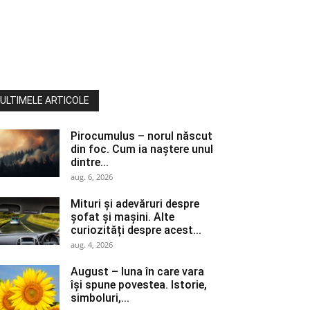
ULTIMELE ARTICOLE
Pirocumulus – norul născut
din foc. Cum ia naștere unul
dintre...
aug. 6, 2026
Mituri și adevăruri despre
șofat și mașini. Alte
curiozități despre acest...
aug. 4, 2026
August – luna în care vara
își spune povestea. Istorie,
simboluri,...