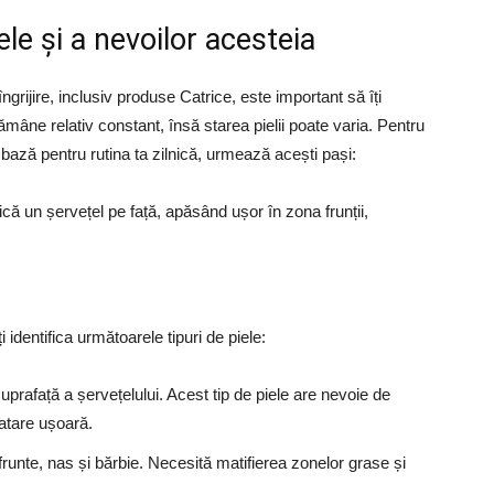
le și a nevoilor acesteia
grijire, inclusiv produse Catrice, este important să îți
ămâne relativ constant, însă starea pielii poate varia. Pentru
e bază pentru rutina ta zilnică, urmează acești pași:
ică un șervețel pe față, apăsând ușor în zona frunții,
identifica următoarele tipuri de piele:
uprafață a șervețelului. Acest tip de piele are nevoie de
ratare ușoară.
unte, nas și bărbie. Necesită matifierea zonelor grase și