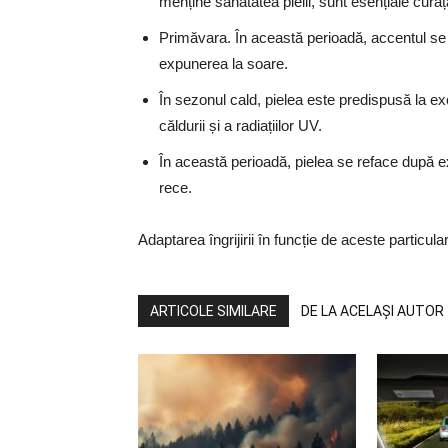
menține sănătatea pielii, sunt esențiale curăț
Primăvara. În această perioadă, accentul se pu
expunerea la soare.
În sezonul cald, pielea este predispusă la e
căldurii și a radiațiilor UV.
În această perioadă, pielea se reface după e
rece.
Adaptarea îngrijirii în funcție de aceste particulari
ARTICOLE SIMILARE
DE LA ACELAȘI AUTOR