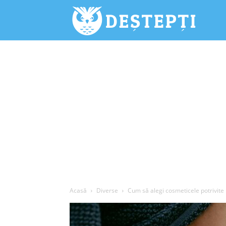
Deștepți.
Acasă
Diverse
Cum să alegi cosmeticele potrivite pe