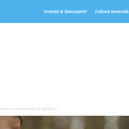
ro
Invenții & Descoperiri
Cultură Generală
ntru rutina ta zilnică de îngrijire a...