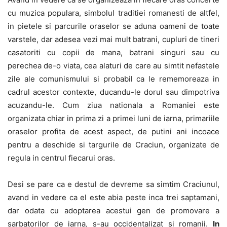
cu muzica populara, simbolul traditiei romanesti de altfel,
in pietele si parcurile oraselor se aduna oameni de toate
varstele, dar adesea vezi mai mult batrani, cupluri de tineri
casatoriti cu copii de mana, batrani singuri sau cu
perechea de-o viata, cea alaturi de care au simtit nefastele
zile ale comunismului si probabil ca le rememoreaza in
cadrul acestor contexte, ducandu-le dorul sau dimpotriva
acuzandu-le. Cum ziua nationala a Romaniei este
organizata chiar in prima zi a primei luni de iarna, primariile
oraselor profita de acest aspect, de putini ani incoace
pentru a deschide si targurile de Craciun, organizate de
regula in centrul fiecarui oras.
Desi se pare ca e destul de devreme sa simtim Craciunul,
avand in vedere ca el este abia peste inca trei saptamani,
dar odata cu adoptarea acestui gen de promovare a
sarbatorilor de iarna, s-au occidentalizat si romanii.
In