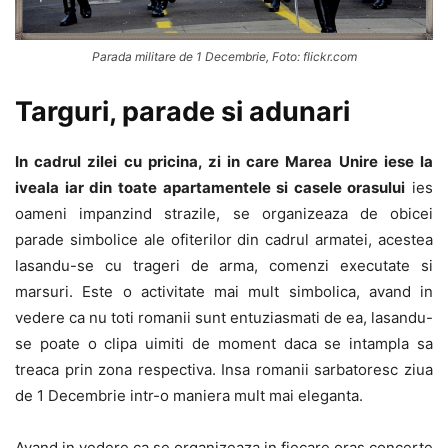
Parada militare de 1 Decembrie, Foto: flickr.com
Targuri, parade si adunari
In cadrul zilei cu pricina, zi in care Marea Unire iese la
iveala iar din toate apartamentele si casele orasului
ies
oameni impanzind strazile, se organizeaza de obicei
parade simbolice ale ofiterilor din cadrul armatei, acestea
lasandu-se cu trageri de arma, comenzi executate si
marsuri. Este o activitate mai mult simbolica, avand in
vedere ca nu toti romanii sunt entuziasmati de ea, lasandu-
se poate o clipa uimiti de moment daca se intampla sa
treaca prin zona respectiva. Insa romanii sarbatoresc ziua
de 1 Decembrie intr-o maniera mult mai eleganta.
Avand in vedere ca se organizeaza in fiecare oras concerte