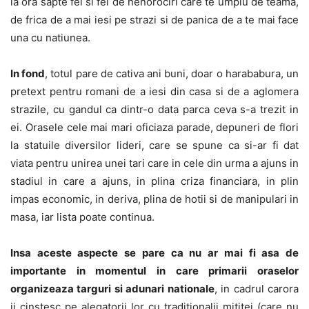
la ora sapte fel si fel de nenorociri care te umplu de teama,
de frica de a mai iesi pe strazi si de panica de a te mai face
una cu natiunea.
In fond
, totul pare de cativa ani buni, doar o harababura, un
pretext pentru romani de a iesi din casa si de a aglomera
strazile, cu gandul ca dintr-o data parca ceva s-a trezit in
ei. Orasele cele mai mari oficiaza parade, depuneri de flori
la statuile diversilor lideri, care se spune ca si-ar fi dat
viata pentru unirea unei tari care in cele din urma a ajuns in
stadiul in care a ajuns, in plina criza financiara, in plin
impas economic, in deriva, plina de hotii si de manipulari in
masa, iar lista poate continua.
Insa aceste aspecte se pare ca nu ar mai fi asa de
importante in momentul in care primarii oraselor
organizeaza targuri si adunari nationale
, in cadrul carora
ii cinstesc pe alegatorii lor cu traditionalii mititei (care nu