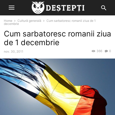
Home
Cultură generală
Cum sarbatoresc romanii ziua de 1
decembrie
Cum sarbatoresc romanii ziua
de 1 decembrie
366
0
nov. 30, 2011