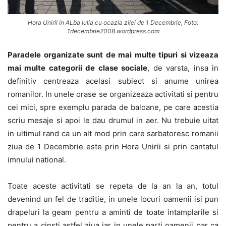
Hora Unirii in ALba Iulia cu ocazia zilei de 1 Decembrie, Foto:
1decembrie2008.wordpress.com
Paradele organizate sunt de mai multe tipuri si vizeaza
mai multe categorii de clase sociale
, de varsta, insa in
definitiv centreaza acelasi subiect si anume unirea
romanilor. In unele orase se organizeaza activitati si pentru
cei mici, spre exemplu parada de baloane, pe care acestia
scriu mesaje si apoi le dau drumul in aer. Nu trebuie uitat
in ultimul rand ca un alt mod prin care sarbatoresc romanii
ziua de 1 Decembrie este prin Hora Unirii si prin cantatul
imnului national.
Toate aceste activitati se repeta de la an la an, totul
devenind un fel de traditie, in unele locuri oamenii isi pun
drapeluri la geam pentru a aminti de toate intamplarile si
pentru a cinsti astfel ziua iar in unele parti oamenii par ca