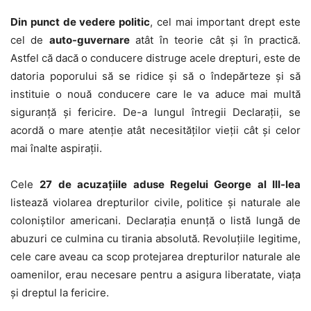
Din punct de vedere politic
, cel mai important drept este
cel de
auto-guvernare
atât în teorie cât și în practică.
Astfel că dacă o conducere distruge acele drepturi, este de
datoria poporului să se ridice și să o îndepărteze și să
instituie o nouă conducere care le va aduce mai multă
siguranță și fericire. De-a lungul întregii Declarații, se
acordă o mare atenție atât necesităților vieții cât și celor
mai înalte aspirații.
Cele
27 de acuzațiile aduse Regelui George al III-lea
listează violarea drepturilor civile, politice și naturale ale
coloniștilor americani. Declarația enunță o listă lungă de
abuzuri ce culmina cu tirania absolută. Revoluțiile legitime,
cele care aveau ca scop protejarea drepturilor naturale ale
oamenilor, erau necesare pentru a asigura liberatate, viața
și dreptul la fericire.