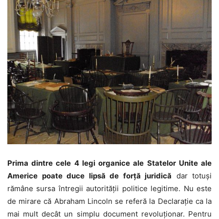
Prima dintre cele 4 legi organice ale Statelor Unite ale
Americe poate duce lipsă de forță juridică
dar totuși
rămâne sursa întregii autorității politice legitime. Nu este
de mirare că Abraham Lincoln se referă la Declarație ca la
mai mult decât un simplu document revoluționar. Pentru