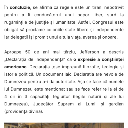
În
concluzie
, se afirma că regele este un tiran, nepotrivit
pentru a fi conducătorul unui popor liber, surd la
rugămințile de justiție și umanitate. Astfel, Congresul este
obligat să proclame coloniile state libere și independente
iar delegații își promit unul altuia viața, averea și onoare.
Aproape 50 de ani mai târziu, Jefferson a descris
„Declarația de Independență” ca
o expresie a conștiinței
americane
. Declarația țese împreună filozofie, teologie și
istorie politică. Un document laic, Declarația are nevoie de
Dumnezeu pentru a-i da autoritate. Așa se face că numele
lui Dumnezeu este menționat sau se face referire la el de
4 ori în 3 capacități: legiuitor (legile naturii și ale lui
Dumnezeu), Judecător Suprem al Lumii și gardian
(providența divină).