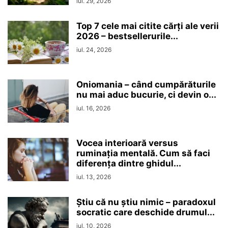
iul. 29, 2026
Top 7 cele mai citite cărți ale verii
2026 – bestsellerurile...
iul. 24, 2026
Oniomania – când cumpărăturile
nu mai aduc bucurie, ci devin o...
iul. 16, 2026
Vocea interioară versus
ruminaţia mentală. Cum să faci
diferența dintre ghidul...
iul. 13, 2026
Ştiu că nu ştiu nimic – paradoxul
socratic care deschide drumul...
iul. 10, 2026