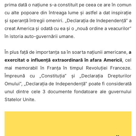
prima dată o națiune s-a constituit pe ceea ce are în comun
cu alte popoare din întreaga lume și astfel a dat inspirație
și speranță întregii omeniri. „Declarația de Independență” a
creat America și odată cu ea și o „nouă ordine a veacurilor”
în istoria auto-guvernării umane.
În plus față de importanța sa în soarta națiunii americane,
a
exercitat o influență extraordinară în afara Americii
, cel
mai memorabil în Franța în timpul Revoluției Franceze.
Împreună cu „Constituția” și „Declarația Drepturilor
Omului”, „Declarația de Independență” poate fi considerată
unul dintre cele 3 documente fondatoare ale guvernului
Statelor Unite.