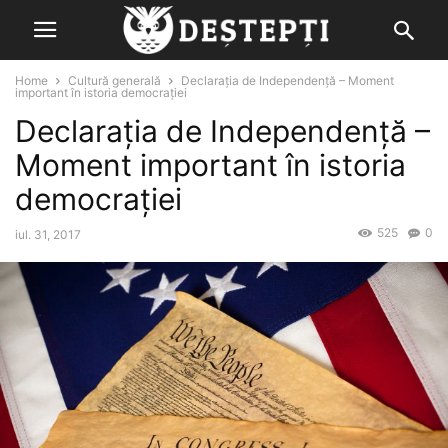
Home
Cultură generală
Declarația de Independență – Moment
important în istoria democrației
Declarația de Independență –
Moment important în istoria
democrației
525
0
iul. 31, 2017