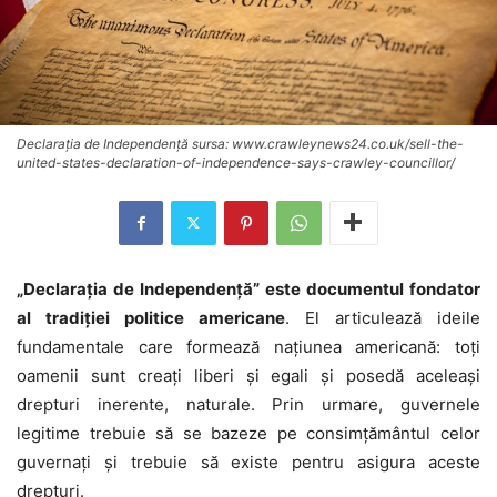
Declarația de Independență sursa: www.crawleynews24.co.uk/sell-the-
united-states-declaration-of-independence-says-crawley-councillor/
„Declarația de Independență” este documentul fondator
al tradiției politice americane
. El articulează ideile
fundamentale care formează națiunea americană: toți
oamenii sunt creați liberi și egali și posedă aceleași
drepturi inerente, naturale. Prin urmare, guvernele
legitime trebuie să se bazeze pe consimțământul celor
guvernați și trebuie să existe pentru asigura aceste
drepturi.