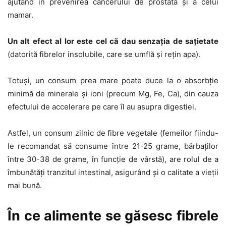
ajutând în prevenirea cancerului de prostată și a celui
mamar.
Un alt efect al lor este cel că dau senzația de sațietate
(datorită fibrelor insolubile, care se umflă și rețin apa).
Totuși, un consum prea mare poate duce la o absorbție
minimă de minerale și ioni (precum Mg, Fe, Ca), din cauza
efectului de accelerare pe care îl au asupra digestiei.
Astfel, un consum zilnic de fibre vegetale (femeilor fiindu-
le recomandat să consume între 21-25 grame, bărbaților
între 30-38 de grame, în funcție de vârstă), are rolul de a
îmbunătăți tranzitul intestinal, asigurând și o calitate a vieții
mai bună.
În ce alimente se găsesc fibrele