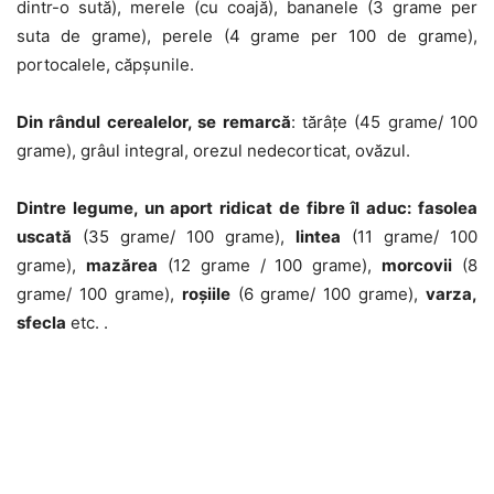
dintr-o sută), merele (cu coajă), bananele (3 grame per
suta de grame), perele (4 grame per 100 de grame),
portocalele, căpșunile.
Din rândul cerealelor, se remarcă
: tărâțe (45 grame/ 100
grame), grâul integral, orezul nedecorticat, ovăzul.
Dintre legume, un aport ridicat de fibre îl aduc: fasolea
uscată
(35 grame/ 100 grame),
lintea
(11 grame/ 100
grame),
mazărea
(12 grame / 100 grame),
morcovii
(8
grame/ 100 grame),
roșiile
(6 grame/ 100 grame),
varza,
sfecla
etc. .