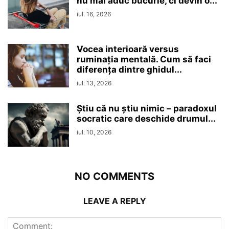
nu mai aduc bucurie, ci devin o...
iul. 16, 2026
Vocea interioară versus
ruminaţia mentală. Cum să faci
diferența dintre ghidul...
iul. 13, 2026
Ştiu că nu ştiu nimic – paradoxul
socratic care deschide drumul...
iul. 10, 2026
NO COMMENTS
LEAVE A REPLY