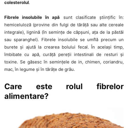
colesterolul
.
Fibrele insolubile în apă
sunt clasificate științific în:
hemiceluloză (provine din fulgi de tărâță sau alte cereale
integrale), lignină (în semințe de căpșuni, ața de la păstăi
sau sparanghel). Fibrele insolubile se umflă precum un
burete și ajută la crearea bolului fecal. În același timp,
îmbibate cu apă, curăță pereții intestinali de resturi și
toxine. Se găsesc în semințele de in, chimen, coriandru,
mac, în legume și în tărâțe de grâu.
Care este rolul fibrelor
alimentare?