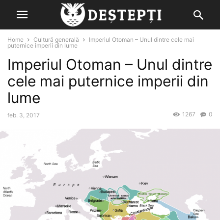
Home
Cultură generală
Imperiul Otoman – Unul dintre cele mai
puternice imperii din lume
Imperiul Otoman – Unul dintre
cele mai puternice imperii din
lume
1267
0
feb. 3, 2017