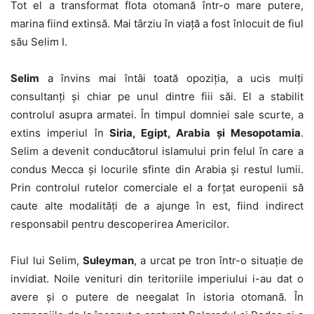
Tot el a transformat flota otomană într-o mare putere,
marina fiind extinsă. Mai târziu în viață a fost înlocuit de fiul
său Selim I.
Selim
a învins mai întâi toată opoziția, a ucis mulți
consultanți și chiar pe unul dintre fiii săi. El a stabilit
controlul asupra armatei. În timpul domniei sale scurte, a
extins imperiul în
Siria, Egipt, Arabia și Mesopotamia
.
Selim a devenit conducătorul islamului prin felul în care a
condus Mecca și locurile sfinte din Arabia și restul lumii.
Prin controlul rutelor comerciale el a forțat europenii să
caute alte modalități de a ajunge în est, fiind indirect
responsabil pentru descoperirea Americilor.
Fiul lui Selim,
Suleyman
, a urcat pe tron într-o situație de
invidiat. Noile venituri din teritoriile imperiului i-au dat o
avere și o putere de neegalat în istoria otomană. În