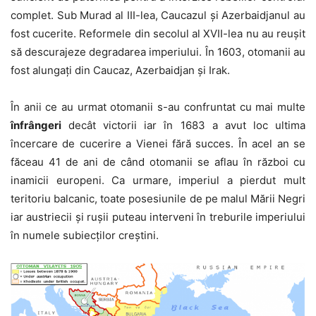
complet. Sub Murad al III-lea, Caucazul și Azerbaidjanul au
fost cucerite. Reformele din secolul al XVII-lea nu au reușit
să descurajeze degradarea imperiului. În 1603, otomanii au
fost alungați din Caucaz, Azerbaidjan și Irak.
În anii ce au urmat otomanii s-au confruntat cu mai multe
înfrângeri
decât victorii iar în 1683 a avut loc ultima
încercare de cucerire a Vienei fără succes. În acel an se
făceau 41 de ani de când otomanii se aflau în război cu
inamicii europeni. Ca urmare, imperiul a pierdut mult
teritoriu balcanic, toate posesiunile de pe malul Mării Negri
iar austriecii și rușii puteau interveni în treburile imperiului
în numele subiecților creștini.