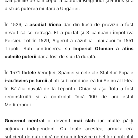
campaniile de la început a capturat Belgradul și Rodos și a
distrus puterea militară a Ungariei.
În 1529, a
asediat Viena
dar din lipsă de provizii a fost
nevoit să se retragă. El a purtat și 3 campanii împotriva
Persiei. Tot în 1529, Algerul a căzut iar mai apoi în 1551
Tripoli. Sub conducerea sa
Imperiul Otoman a atins
culmile puterii
dar a fost de scurtă durată.
În 1571
flotele
Veneției, Spaniei și cele ale Statelor Papale
i-au învins pe turcii
aflați sub conducerea lui Selim al II-lea
în Bătălia navală de la Lepanto. Chiar și așa flota a fost
reconstruită și a controlat încă 100 de ani estul
Mediteranei.
Guvernul central
a devenit
mai slab
iar multe părți
acționau independent. Cu toate acestea, armata era
suficient de puternică pentru a interzice rebelilor controlul