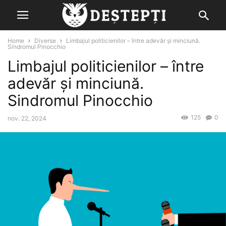
Home
Diverse
Limbajul politicienilor – între adevăr şi minciună.
Sindromul Pinocchio
Limbajul politicienilor – între
adevăr şi minciună.
Sindromul Pinocchio
125
0
nov. 22, 2024