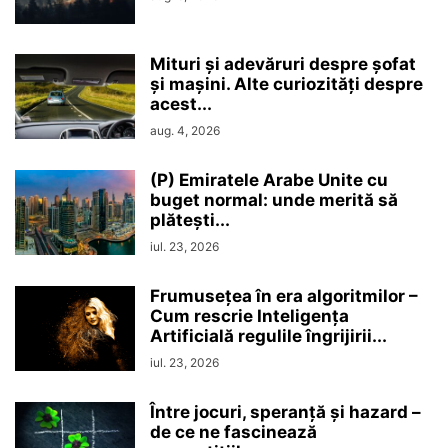
Mituri și adevăruri despre șofat
și mașini. Alte curiozități despre
acest...
aug. 4, 2026
(P) Emiratele Arabe Unite cu
buget normal: unde merită să
plătești...
iul. 23, 2026
Frumusețea în era algoritmilor –
Cum rescrie Inteligența
Artificială regulile îngrijirii...
iul. 23, 2026
Între jocuri, speranță și hazard –
de ce ne fascinează