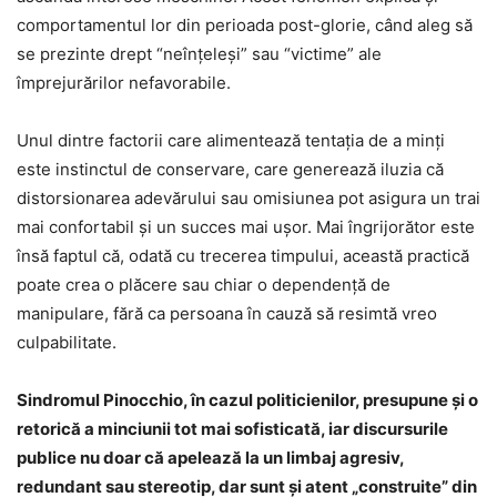
comportamentul lor din perioada post-glorie, când aleg să
se prezinte drept “neînțeleși” sau “victime” ale
împrejurărilor nefavorabile.
Unul dintre factorii care alimentează tentaţia de a minţi
este instinctul de conservare, care generează iluzia că
distorsionarea adevărului sau omisiunea pot asigura un trai
mai confortabil şi un succes mai uşor. Mai îngrijorător este
însă faptul că, odată cu trecerea timpului, această practică
poate crea o plăcere sau chiar o dependență de
manipulare, fără ca persoana în cauză să resimtă vreo
culpabilitate.
Sindromul Pinocchio, în cazul politicienilor, presupune şi o
retorică a minciunii tot mai sofisticată, iar discursurile
publice nu doar că apelează la un limbaj agresiv,
redundant sau stereotip, dar sunt și atent „construite” din