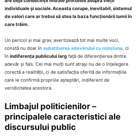
are deja consecințe morale profunde asupra vieții
individuale și sociale. Aceasta corupe, inevitabil, sistemul
de valori care ar trebui să stea la baza funcționării lumii în
care trăim.
Un pericol și mai grav, avertizează tot mai multe voci,
constă nu doar în
substituirea adevărului cu minciuna
, ci
în
indiferența publicului larg
față de diferențierea dintre
adevăr și fals. Cei mai mulți sunt atrași nu de o înțelegere
corectă a realității, ci de satisfacția oferită de informațiile
care le confirmă propriile așteptări, indiferent de
veridicitatea acestora.
Limbajul politicienilor –
principalele caracteristici ale
discursului public