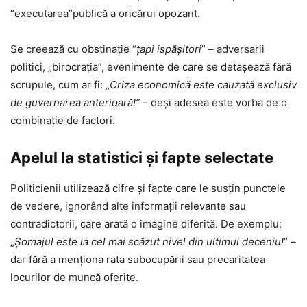
“executarea”publică a oricărui opozant.
Se creează cu obstinaţie “
țapi ispășitori
” – adversarii
politici, „birocrația”, evenimente de care se detaşează fără
scrupule, cum ar fi: „
Criza economică este cauzată exclusiv
de guvernarea anterioară!”
– deși adesea este vorba de o
combinație de factori.
Apelul la statistici și fapte selectate
Politicienii utilizează cifre și fapte care le susțin punctele
de vedere, ignorând alte informații relevante sau
contradictorii, care arată o imagine diferită. De exemplu:
„
Șomajul este la cel mai scăzut nivel din ultimul deceniu!
” –
dar fără a menționa rata subocupării sau precaritatea
locurilor de muncă oferite.