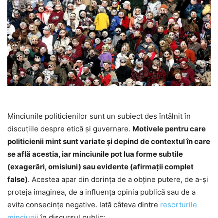
Minciunile politicienilor sunt un subiect des întâlnit în
discuțiile despre etică și guvernare.
Motivele pentru care
politicienii mint sunt variate și depind de contextul în care
se află acestia, iar minciunile pot lua forme subtile
(exagerări, omisiuni) sau evidente (afirmații complet
false)
. Acestea apar din dorința de a obține putere, de a-și
proteja imaginea, de a influența opinia publică sau de a
evita consecințe negative. Iată câteva dintre
resorturile
minciunii
în discursul public: