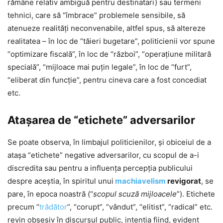
rămâne relativ ambiguă pentru destinatari) sau termeni
tehnici, care să “îmbrace” problemele sensibile, să
atenueze realităţi neconvenabile, altfel spus, să altereze
realitatea – în loc de “tăieri bugetare”, politicienii vor spune
“optimizare fiscală”, în loc de “război”, “operaţiune militară
specială”, “mijloace mai puţin legale”, în loc de “furt”,
“eliberat din funcţie”, pentru cineva care a fost concediat
etc.
Atașarea de “etichete” adversarilor
Se poate observa, în limbajul politicienilor, şi obiceiul de a
ataşa “etichete” negative adversarilor, cu scopul de a-i
discredita sau pentru a influența percepția publicului
despre aceștia, în spiritul unui
machiavelism
revigorat
, se
pare, în epoca noastră (“
scopul scuză mijloacele
”). Etichete
precum “
trădător
”, “corupt”, “vândut”, “elitist”, “radical” etc.
revin obsesiv în discursul public, intenţia fiind, evident