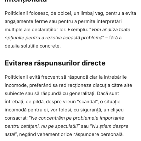
Politicienii folosesc, de obicei, un limbaj vag, pentru a evita
angajamente ferme sau pentru a permite interpretări
multiple ale declarațiilor lor. Exemplu: “
Vom analiza toate
opțiunile pentru a rezolva această problemă
” – fără a
detalia soluțiile concrete.
Evitarea răspunsurilor directe
Politicienii evită frecvent să răspundă clar la întrebările
incomode, preferând să redirecționeze discuția către alte
subiecte sau să răspundă cu generalități. Dacă sunt
întrebaţi, de pildă, despre vreun “scandal”, o situaţie
incomodă pentru ei, vor folosi, cu siguranţă, un clişeu
consacrat: “
Ne concentrăm pe problemele importante
pentru cetățeni, nu pe speculații!”
sau “
Nu știam despre
asta!
”, negând vehement orice răspundere personală.