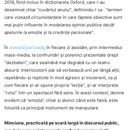
2016, fiind inclus în dicționarele Oxford, care l-au
desemnat chiar “cuvântul anului”, definindu-l ca : “
termen
care vizează circumstanţele în care faptele obiective sunt
mai puțin influente în modelarea opiniei publice decât
apelurile la emoție și la credințe personale
”.
În
această perioadă
, în fiecare zi asistăm, prin intermediul
mass-media, la confruntări și polemici prezentate drept
“dezbateri”, care seamănă mai degrabă cu un teatru
absurd. Interlocutorii par să vorbească unii pe lângă alții,
repetându-și replicile în mod agresiv și incoerent, ca și
cum fiecare și-ar spune propria “lecție”, şi-ar interpreta
“rolul” într-un spectacol fără sens. În acest context, devine
evident că “emoția”, chiar și atunci când este falsă, este
folosită ca principal instrument de manipulare.
Minciuna, practicată pe scară largă în discursul public,