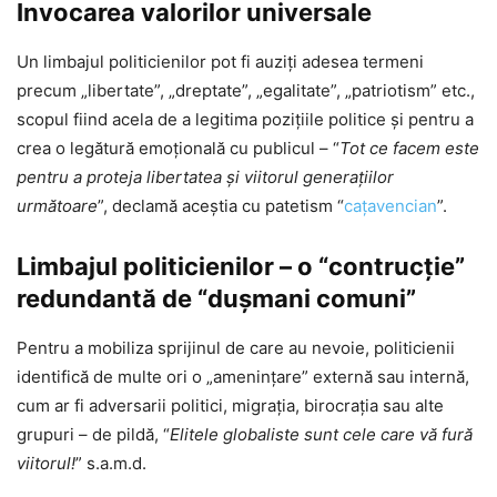
Invocarea valorilor universale
Un limbajul politicienilor pot fi auziţi adesea termeni
precum „libertate”, „dreptate”, „egalitate”, „patriotism” etc.,
scopul fiind acela de a legitima pozițiile politice și pentru a
crea o legătură emoțională cu publicul – “
Tot ce facem este
pentru a proteja libertatea și viitorul generațiilor
următoare
”, declamă aceştia cu patetism “
cațavencian
”.
Limbajul politicienilor – o “contrucție”
redundantă de “dușmani comuni”
Pentru a mobiliza sprijinul de care au nevoie, politicienii
identifică de multe ori o „amenințare” externă sau internă,
cum ar fi adversarii politici, migrația, birocrația sau alte
grupuri – de pildă, “
Elitele globaliste sunt cele care vă fură
viitorul!
” s.a.m.d.