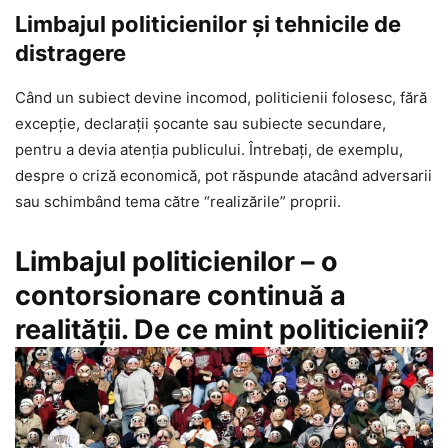
Limbajul politicienilor şi tehnicile de
distragere
Când un subiect devine incomod, politicienii folosesc, fără
excepţie, declarații șocante sau subiecte secundare,
pentru a devia atenția publicului. Întrebați, de exemplu,
despre o criză economică, pot răspunde atacând adversarii
sau schimbând tema către “realizările” proprii.
Limbajul politicienilor – o
contorsionare continuă a
realităţii. De ce mint politicienii?