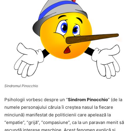
Sindromul Pinocchio
Psihologii vorbesc despre un “
Sindrom Pinocchio
” (de la
numele personajului căruia îi creştea nasul la fiecare
minciună) manifestat de politicienii care apelează la
“empatie”, “grijă”, “compasiune”, ca la un paravan menit să
ascundă interese meschine. Acest fenomen explică și