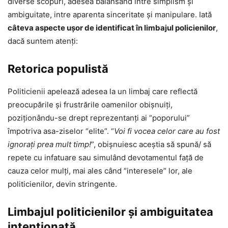
diverse scopuri, adesea balansând între simplism și
ambiguitate, intre aparenta sinceritate și manipulare. Iată
câteva aspecte uşor de identificat în limbajul policienilor
,
dacă suntem atenţi:
Retorica populistă
Politicienii apelează adesea la un limbaj care reflectă
preocupările și frustrările oamenilor obișnuiți,
poziționându-se drept reprezentanți ai “poporului”
împotriva asa-ziselor “elite”. “
Voi fi vocea celor care au fost
ignorați prea mult timp!
”, obişnuiesc aceştia să spună/ să
repete cu infatuare sau simulând devotamentul faţă de
cauza celor mulţi, mai ales când “interesele” lor, ale
politicienilor, devin stringente.
Limbajul politicienilor şi ambiguitatea
intenţionată