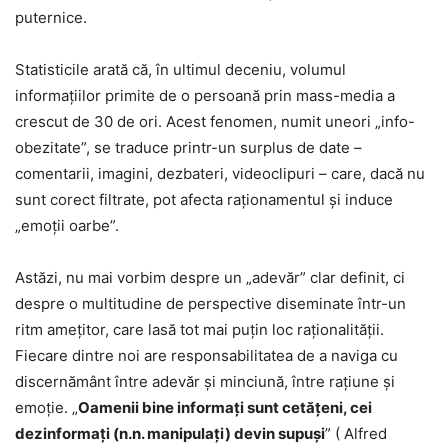
puternice.
Statisticile arată că, în ultimul deceniu, volumul
informațiilor primite de o persoană prin mass-media a
crescut de 30 de ori. Acest fenomen, numit uneori „info-
obezitate”, se traduce printr-un surplus de date –
comentarii, imagini, dezbateri, videoclipuri – care, dacă nu
sunt corect filtrate, pot afecta raționamentul și induce
„emoții oarbe”.
Astăzi, nu mai vorbim despre un „adevăr” clar definit, ci
despre o multitudine de perspective diseminate într-un
ritm amețitor, care lasă tot mai puțin loc raționalității.
Fiecare dintre noi are responsabilitatea de a naviga cu
discernământ între adevăr și minciună, între rațiune și
emoție. „
Oamenii bine informați sunt cetățeni, cei
dezinformați (n.n. manipulaţi) devin supuși
” ( Alfred