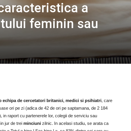
caracteristica a
ului feminin sau
 echipa de cercetatori britanici, medici si psihiatri
, care
 sase ori pe zi (adica de 42 de ori pe saptamana, de 2 184
, in raport cu partenerele lor, colegii de serviciu sau
in jur de trei
minciuni
zilnic. In acelasi studiu, se arata ca
te « Totul e bine ! Fac bine ! », ca 83% dintre cei care au