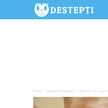
Deștepți.
Acasă
Invenții & Descoperiri
Minciuna – o caracte