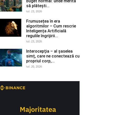
buget normal: unde merită
să plătești...
iul. 23, 2026
Frumusețea în era
algoritmilor – Cum rescrie
Inteligența Artificială
regulile îngrijirii...
iul. 23, 2026
Interocepţia – al șaselea
simț, care ne conectează cu
propriul corp,...
iul. 20, 2026