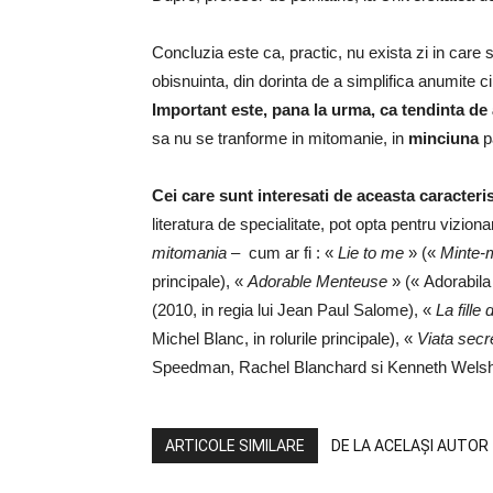
Concluzia este ca, practic, nu exista zi in care 
obisnuinta, din dorinta de a simplifica anumite c
Important este, pana la urma, ca tendinta de
sa nu se tranforme in mitomanie, in
minciuna
p
Cei care sunt interesati de aceasta caracte
literatura de specialitate, pot opta pentru vizi
mitomania
–
cum ar fi : «
Lie to me
» («
Minte-
principale), «
Adorable Menteuse
» (« Adorabila
(2010, in regia lui Jean Paul Salome), «
La fille
Michel Blanc, in rolurile principale), «
Viata secr
Speedman, Rachel Blanchard si Kenneth Welsh
ARTICOLE SIMILARE
DE LA ACELAȘI AUTOR