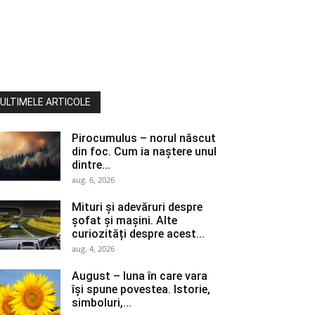
ULTIMELE ARTICOLE
Pirocumulus – norul născut
din foc. Cum ia naștere unul
dintre...
aug. 6, 2026
Mituri și adevăruri despre
șofat și mașini. Alte
curiozități despre acest...
aug. 4, 2026
August – luna în care vara
își spune povestea. Istorie,
simboluri,...