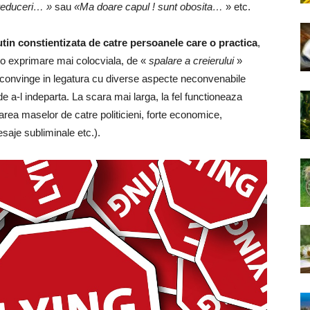
 reduceri… »
sau
«Ma doare capul ! sunt obosita…
» etc.
tin constientizata de catre persoanele care o practica
,
-o exprimare mai colocviala, de «
spalare a creierului
»
a-l convinge in legatura cu diverse aspecte neconvenabile
 a-l indeparta. La scara mai larga, la fel functioneaza
ea maselor de catre politicieni, forte economice,
saje subliminale etc.).