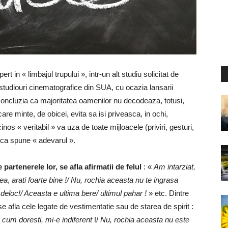
pert in « limbajul trupului », intr-un alt studiu solicitat de
 studiouri cinematografice din SUA, cu ocazia lansarii
 concluzia ca majoritatea oamenilor nu decodeaza, totusi,
re minte, de obicei, evita sa isi priveasca, in ochi,
inos « veritabil » va uza de toate mijloacele (priviri, gesturi,
i ca spune « adevarul ».
 partenerele lor, se afla afirmatii de felul
: «
Am intarziat,
ea
,
arati foarte bine !/ Nu, rochia aceasta nu te ingrasa
t deloc!/ Aceasta e ultima bere/ ultimul pahar !
» etc. Dintre
se afla cele legate de vestimentatie sau de starea de spirit :
um doresti, mi-e indiferent
!/
Nu, rochia aceasta nu este