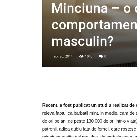
Minciuna – o 
comportament
masculin?
feb. 26, 2014
1010
0
Recent, a fost publicat un studiu realizat de o
releva faptul ca barbatii mint, in medie, cam de
de ori pe an, de peste 130 000 de ori intr-o viata)
patronii, adica dublu fata de femei, care rostesc 
minciuna rostita cel mai des, de ambele sexe, es