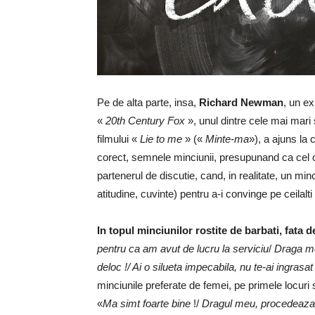
Pe de alta parte, insa,
Richard Newman
, un ex
«
20th Century Fox
», unul dintre cele mai mari
filmului «
Lie to me
» («
Minte-ma
»), a ajuns la
corect, semnele minciunii, presupunand ca cel ca
partenerul de discutie, cand, in realitate, un minc
atitudine, cuvinte) pentru a-i convinge pe ceilalt
In topul minciunilor rostite de barbati, fata de
pentru ca am avut de lucru la serviciu
/
Draga m
deloc !/ Ai o silueta impecabila, nu te-ai ingrasa
minciunile preferate de femei, pe primele locuri 
«
Ma simt foarte bine
!/
Dragul meu, procedeaza c