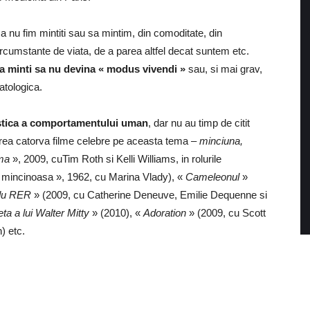
sa nu fim mintiti sau sa mintim, din comoditate, din
ircumstante de viata, de a parea altfel decat suntem etc.
 a minti sa nu devina « modus vivendi »
sau, si mai grav,
atologica.
ristica a comportamentului uman
, dar nu au timp de citit
onarea catorva filme celebre pe aceasta tema –
minciuna,
ma
», 2009, cu
Tim Roth si Kelli Williams, in rolurile
 mincinoasa », 1962, cu Marina Vlady), «
Cameleonul
»
 du RER
» (2009, cu Catherine Deneuve, Emilie Dequenne si
eta a lui Walter Mitty
» (2010), «
Adoration
» (2009, cu Scott
) etc.