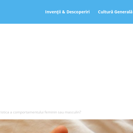
ro
Invenții & Descoperiri
Cultură Generală
ristica a comportamentului feminin sau masculin?