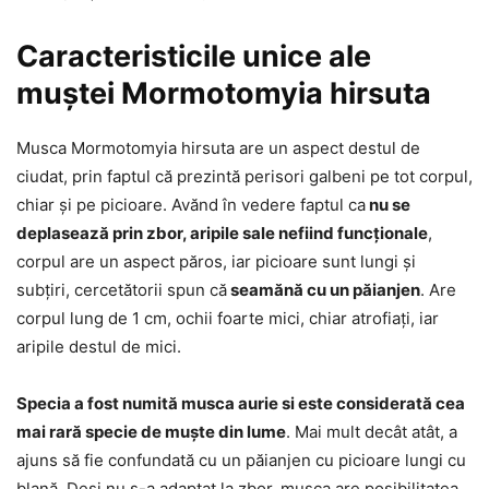
Caracteristicile unice ale
muștei Mormotomyia hirsuta
Musca Mormotomyia hirsuta are un aspect destul de
ciudat, prin faptul că prezintă perisori galbeni pe tot corpul,
chiar și pe picioare. Avănd în vedere faptul ca
nu se
deplasează prin zbor, aripile sale nefiind funcționale
,
corpul are un aspect păros, iar picioare sunt lungi și
subțiri, cercetătorii spun că
seamănă cu un păianjen
. Are
corpul lung de 1 cm, ochii foarte mici, chiar atrofiați, iar
aripile destul de mici.
Specia a fost numită musca aurie si este considerată cea
mai rară specie de muște din lume
. Mai mult decât atât, a
ajuns să fie confundată cu un păianjen cu picioare lungi cu
blană. Deși nu s-a adaptat la zbor, musca are posibilitatea