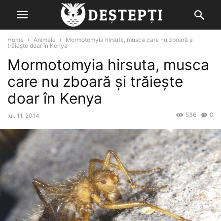
Home
Animale
Mormotomyia hirsuta, musca care nu zboară și
trăiește doar în Kenya
Mormotomyia hirsuta, musca
care nu zboară și trăiește
doar în Kenya
536
0
iul. 11, 2014