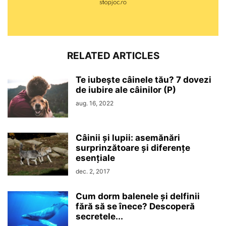
RELATED ARTICLES
Te iubește câinele tău? 7 dovezi
de iubire ale câinilor (P)
aug. 16, 2022
Câinii și lupii: asemănări
surprinzătoare și diferențe
esențiale
dec. 2, 2017
Cum dorm balenele și delfinii
fără să se înece? Descoperă
secretele...