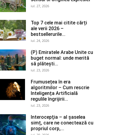
iul. 27, 2026
Top 7 cele mai citite cărți
ale verii 2026 –
bestsellerurile...
iul. 24, 2026
(P) Emiratele Arabe Unite cu
buget normal: unde merită
să plătești...
iul. 23, 2026
Frumusețea în era
algoritmilor – Cum rescrie
Inteligența Artificială
regulile îngrijirii...
iul. 23, 2026
Interocepţia – al șaselea
simț, care ne conectează cu
propriul corp,...
iul. 20, 2026