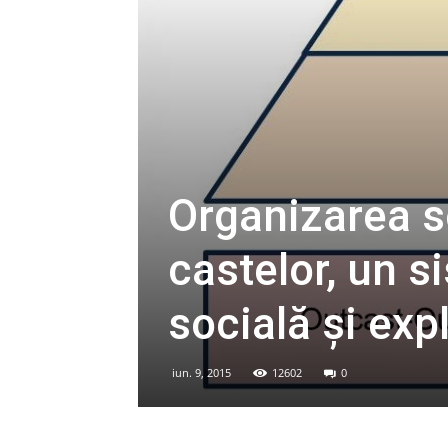
Organizarea so
castelor, un s
socială şi exp
iun. 9, 2015
12602
0