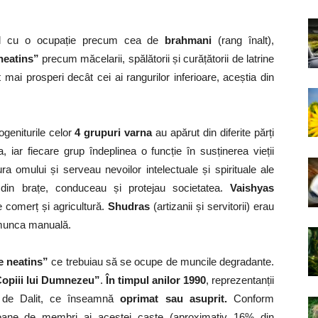
nal cu o ocupație precum cea de
brahmani
(rang înalt),
neatins”
precum măcelarii, spălătorii și curățătorii de latrine
mai prosperi decât cei ai rangurilor inferioare, aceștia din
ogeniturile celor
4 grupuri varna
au apărut din diferite părți
 iar fiecare grup îndeplinea o funcție în susținerea vieții
ra omului și serveau nevoilor intelectuale și spirituale ale
i din brațe, conduceau și protejau societatea.
Vaishyas
e comerț și agricultură.
Shudras
(artizanii și servitorii) erau
e munca manuală.
e neatins”
ce trebuiau să se ocupe de muncile degradante.
opiii lui Dumnezeu”
.
În timpul anilor 1990
, reprezentanții
le de Dalit, ce înseamnă
oprimat sau asuprit.
Conform
oane de membri ai acestei caste (aproximativ 16% din