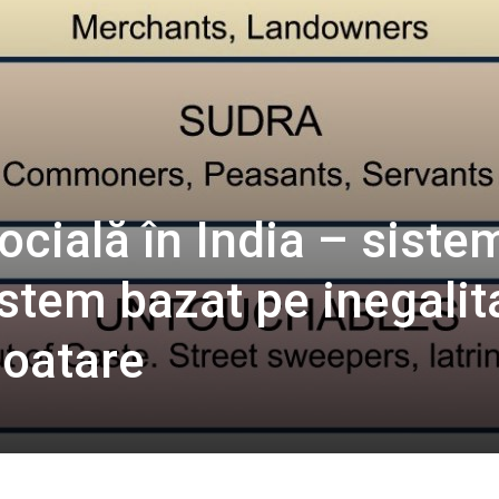
cială în India – siste
istem bazat pe inegalit
loatare