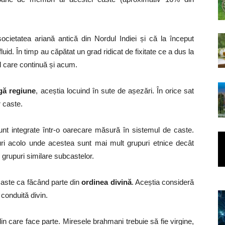
cietatea ariană antică din Nordul Indiei și că la început
uid. În timp au căpătat un grad ridicat de fixitate ce a dus la
l care continuă și acum.
gă regiune
, aceștia locuind în sute de așezări. În orice sat
 caste.
unt integrate într-o oarecare măsură în sistemul de caste.
iburi acolo unde acestea sunt mai mult grupuri etnice decât
n grupuri similare subcastelor.
 caste ca făcând parte din
ordinea divină
. Aceștia consideră
conduită divin.
n care face parte. Miresele brahmani trebuie să fie virgine,