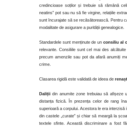
credincioase soților și trebuie să rămână cel
neatins” pot sau nu să fie virgine, relațiile ex
sunt încurajate să se recăsătorească. Pentru cas
modalitate de asigurare a purității genealogice.
Standardele sunt menținute de un
consiliu al 
relevante. Consiliile sunt cel mai des alcătui
precum amenzile sau pot da afară anumiți memb
crime.
Clasarea rigidă este validată de ideea de
renașt
Daliții
din anumite zone trebuiau să afișeze u
distanța fizică. În prezența celor de rang înal
superioară a corpului. Acestora le era interzisă 
din castele „curate” și chiar să meargă la șco
textele sfinte. Această discriminare a fost 