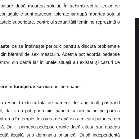
ibatare după moartea soțului. În schimb soțiile „celor de
traconjugale le sunt oarecum tolerate iar după moartea soțului
tele superioare, controlul sexualității feminine reprezintă o
castei
ce se întâlnește periodic pentru a discuta problemele
te din bătrânii de sex masculin. Aceștia pot acorda pedepse
ri din castă iar în unele situații au existat și cazuri de
ere în funcție de karma
unei persoane.
n respect extrem față de oamenii de rang înalt, păstrând
t, daliții nu pot purta nici papuci și nici haine pe partea
intrarea în temple, folosirea de apă din aceleași puțuri ca cei
ală. Daliții primeau pedepse crunte dacă citeau sau auzeau
făcută ilegală sub dominația britanică. După independență