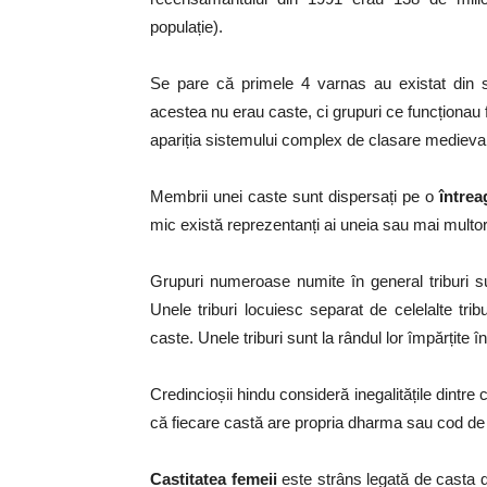
populație).
Se pare că primele 4 varnas au existat din so
acestea nu erau caste, ci grupuri ce funcționau fl
apariția sistemului complex de clasare medieva
Membrii unei caste sunt dispersați pe o
întrea
mic există reprezentanți ai uneia sau mai multor
Grupuri numeroase numite în general triburi s
Unele triburi locuiesc separat de celelalte tr
caste. Unele triburi sunt la rândul lor împărțite î
Credincioșii hindu consideră inegalitățile dintre
că fiecare castă are propria dharma sau cod de 
Castitatea femeii
este strâns legată de casta di