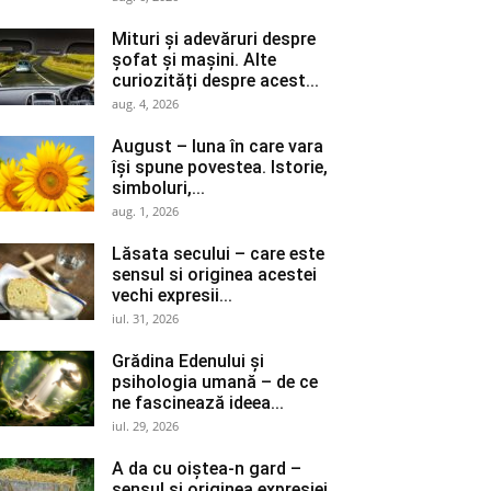
Mituri și adevăruri despre
șofat și mașini. Alte
curiozități despre acest...
aug. 4, 2026
August – luna în care vara
își spune povestea. Istorie,
simboluri,...
aug. 1, 2026
Lăsata secului – care este
sensul si originea acestei
vechi expresii...
iul. 31, 2026
Grădina Edenului și
psihologia umană – de ce
ne fascinează ideea...
iul. 29, 2026
A da cu oiștea-n gard –
sensul si originea expresiei