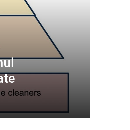
mul
ate