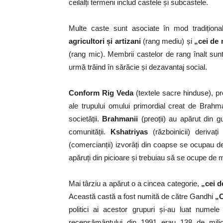
ceilalți termeni includ castele și subcastele.
Multe caste sunt asociate în mod tradițio
agricultori și artizani
(rang mediu) și
„cei de 
(rang mic). Membrii castelor de rang înalt sunt 
urmă trăind în sărăcie și dezavantaj social.
Conform Rig Veda
(textele sacre hinduse), pr
ale trupului omului primordial creat de Brahma,
societății.
Brahmanii
(preoții) au apărut din gu
comunității.
Kshatriyas
(războinicii) derivaț
(comercianții) izvorâți din coapse se ocupau d
apăruți din picioare și trebuiau să se ocupe d
Mai târziu a apărut o a cincea categorie,
„cei d
Această castă a fost numită de către Gandhi
„C
politici ai acestor grupuri și-au luat nume
recensământului din 1991 erau 138 de mili