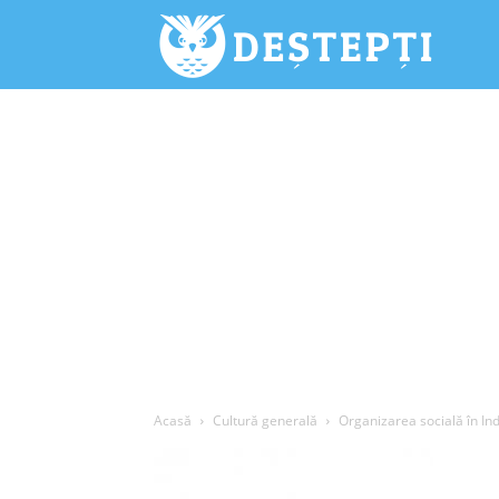
Deștepți.
Acasă
Cultură generală
Organizarea socială în Ind