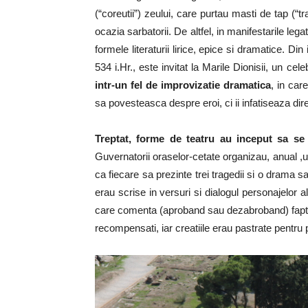
(“coreutii”) zeului, care purtau masti de tap (“t
ocazia sarbatorii. De altfel, in manifestarile leg
formele literaturii lirice, epice si dramatice. Din 
534 i.Hr., este invitat la Marile Dionisii, un cel
intr-un fel de improvizatie dramatica
, in car
sa povesteasca despre eroi, ci ii infatiseaza dir
Treptat, forme de teatru au inceput sa se 
Guvernatorii oraselor-cetate organizau, anual ,un
ca fiecare sa prezinte trei tragedii si o drama sa
erau scrise in versuri si dialogul personajelor a
care comenta (aproband sau dezabroband) fapte
recompensati, iar creatiile erau pastrate pentru p