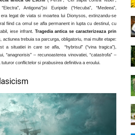
“Electra”, Antigona”)si Euripide (“Hecuba”, “Medeea”,
r era legat de viata si moartea lui Dionysos, extinzandu-se
eneral fiind ca omul se afla permanent in lupta cu destinul, cu
abil, iese infrant.
Tragedia antica se caracterizeaza prin
 actiunea trebuia sa parcurga, obligatoriu, mai multe etape:
t a situatiei in care se afla, “hybrisul” (“vina tragica”),
ui, “anagnorisis” – recunoasterea vinovatiei, “catastrofa” –
tuturor conflictelor si prabusirea definitiva a eroului.
lasicism