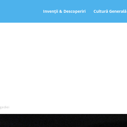
ro
Invenții & Descoperiri
Cultură Generală
agediei