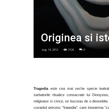
Originea si ist
aug. 14, 2012
3126
0
Tragedia
este cea mai veche specie teatrala,
sarbatorile ritualice consacrate lui Dionysios
religioase si civice, se bucurau de o deosebita p
cuvantul grecesc “tragodia”, care inseamna “cant