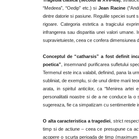
“Medeea”, “Oedip” etc.) si
Jean Racine
(“Andr
dintre datorie si pasiune. Regulile speciei sunt s
rigoare. Categoria estetica a tragicului expr
infrangerea sau disparitia unei valori umane. I
supravietuieste, ceea ce confera dimensiunea de 
Conceptul de “catharsis” a fost definit inca
poetica”
, insemnand purificarea sufletului spect
Termenul este inca valabil, definind, pana la urma
subliniat, de exemplu, si de unul dintre marii teor
arata, in spiritul anticilor, ca “Menirea arte
personalitatii noastre si de a ne conduce la o 
sugereaza, fie ca simpatizam cu sentimentele in
O alta caracteristica a tragediei
, strict respec
timp si de actiune – ceea ce presupune ca act
acopere o scurta perioada de timp (maximum o