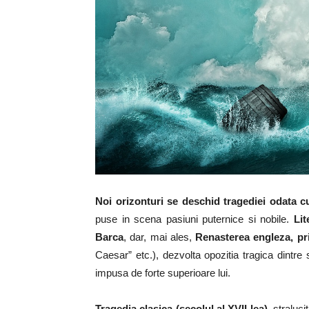
Noi orizonturi se deschid tragediei odata 
puse in scena pasiuni puternice si nobile.
Lit
Barca
, dar, mai ales,
Renasterea engleza, pr
Caesar” etc.), dezvolta opozitia tragica dintre s
impusa de forte superioare lui.
Tragedia clasica (secolul al XVII-lea)
, straluci