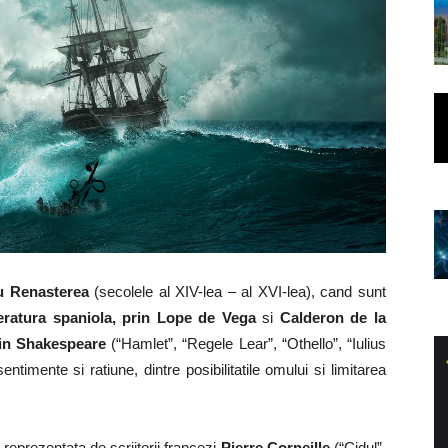
cu Renasterea
(secolele al XIV-lea – al XVI-lea), cand sunt
eratura spaniola, prin Lope de Vega
si
Calderon de la
in Shakespeare
(“Hamlet”, “Regele Lear”, “Othello”, “Iulius
entimente si ratiune, dintre posibilitatile omului si limitarea
t reprezentata de scriitorii francezi
Pierre Corneille
(“Cidul”,