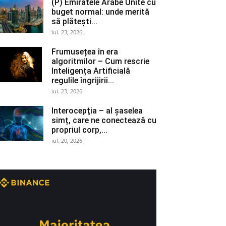
(P) Emiratele Arabe Unite cu
buget normal: unde merită
să plătești...
iul. 23, 2026
Frumusețea în era
algoritmilor – Cum rescrie
Inteligența Artificială
regulile îngrijirii...
iul. 23, 2026
Interocepţia – al șaselea
simț, care ne conectează cu
propriul corp,...
iul. 20, 2026