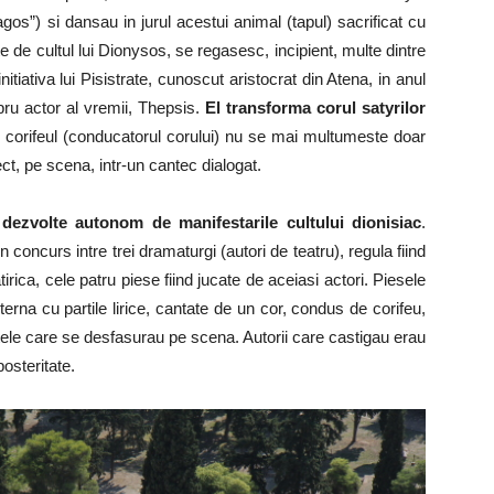
ragos”) si dansau in jurul acestui animal (tapul) sacrificat cu
ate de cultul lui Dionysos, se regasesc, incipient, multe dintre
initiativa lui Pisistrate, cunoscut aristocrat din Atena, in anul
ebru actor al vremii, Thepsis.
El transforma corul satyrilor
e corifeul (conducatorul corului) nu se mai multumeste doar
ect, pe scena, intr-un cantec dialogat.
dezvolte autonom de manifestarile cultului dionisiac
.
 concurs intre trei dramaturgi (autori de teatru), regula fiind
tirica, cele patru piese fiind jucate de aceiasi actori. Piesele
lterna cu partile lirice, cantate de un cor, condus de corifeu,
le care se desfasurau pe scena. Autorii care castigau erau
osteritate.