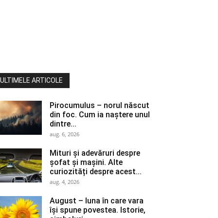
ULTIMELE ARTICOLE
Pirocumulus – norul născut
din foc. Cum ia naștere unul
dintre...
aug. 6, 2026
Mituri și adevăruri despre
șofat și mașini. Alte
curiozități despre acest...
aug. 4, 2026
August – luna în care vara
își spune povestea. Istorie,