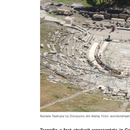
Ruinele Teatrului lui Dionysios din Atena, Foto: wordsndr
Tragedia a fost stralucit reprezentata in G