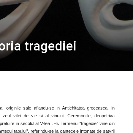
oria tragediei
 originile sale aflandu-se in Antichitatea greceasca, in
, zeul vitei de vie si al vinului. Ceremoniile, deopotriva
retuire in secolul al V-lea i.Hr. Termenul “tragedie” vine din
ecul tapului”, referindu-se la cantecele intonate de satyrii