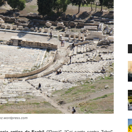
eamz.wordpress.com
recia antica de Eschil
(“Persii”, “Cei sapte contra Tebei”,