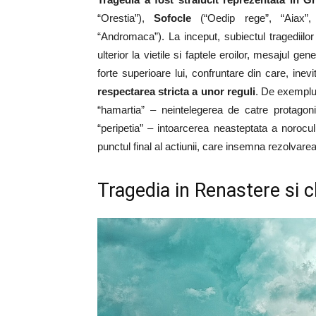
“Orestia”),
Sofocle
(“Oedip rege”, “Aiax”, 
“Andromaca”). La inceput, subiectul tragediilo
ulterior la vietile si faptele eroilor, mesajul g
forte superioare lui, confruntare din care, inevit
respectarea stricta a unor reguli
. De exemplu,
“hamartia” – neintelegerea de catre protagonis
“peripetia” – intoarcerea neasteptata a norocul
punctul final al actiunii, care insemna rezolvarea 
Tragedia in Renastere si c