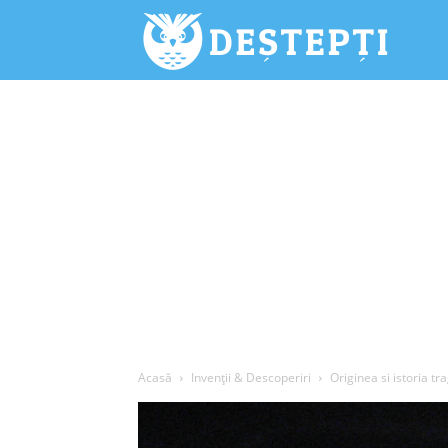
Deștepți.
Acasă
Invenții & Descoperiri
Originea si istoria tr