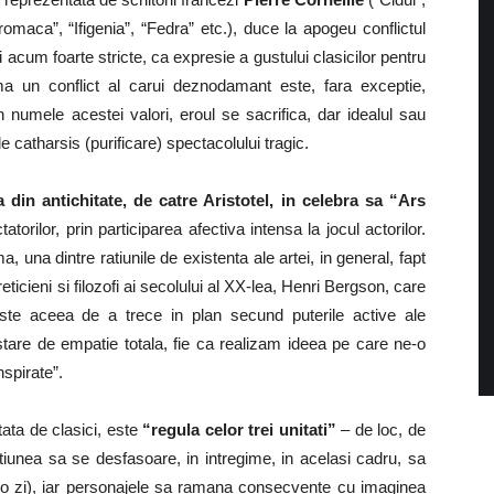
omaca”, “Ifigenia”, “Fedra” etc.), duce la apogeu conflictul
i acum foarte stricte, ca expresie a gustului clasicilor pentru
ima un conflict al carui deznodamant este, fara exceptie,
n numele acestei valori, eroul se sacrifica, dar idealul sau
catharsis (purificare) spectacolului tragic.
 din antichitate, de catre Aristotel, in celebra sa “Ars
atorilor, prin participarea afectiva intensa la jocul actorilor.
, una dintre ratiunile de existenta ale artei, in general, fapt
eticieni si filozofi ai secolului al XX-lea, Henri Bergson, care
i este aceea de a trece in plan secund puterile active ale
stare de empatie totala, fie ca realizam ideea pe care ne-o
spirate”.
tata de clasici, este
“regula celor trei unitati”
– de loc, de
iunea sa se desfasoare, in intregime, in acelasi cadru, sa
 zi), iar personajele sa ramana consecvente cu imaginea