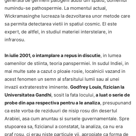
generata de germeni patogeni adusi din spatiu, domeniul
numindu-se pathospermie.
La momentul actual,
Wickramasinghe lucreaza la dezvoltarea unor metode care
sa permita detectarea vietii in spatiul cosmic. El este
expert, de altfel, in studiul materiei interstelare, in
infrarosu.
In iulie 2001, o intamplare a repus in discutie
, in lumea
oamenilor de stiinta, teoria panspermiei.
In sudul Indiei, in
mai multe sate a cazut o ploaie rosie, localnicii vazand in
acest fenomen un semn al sfarsitului lumii sau al unei
invazii extraterestre iminente.
Godfrey Louis, fizician la
Universitatea Gandhi
, sosit la fata locului,
a luat o serie de
probe din apa respectiva pentru a le analiza
, presupunand
ca este vorba de reziduuri de nisip rosu din desertul
Arabiei, asa cum anuntau si sursele guvernamentale. Spre
stupoarea sa, fizicianul a constatat, la analiza, ca nu era
praf rosu, ci erau niste particule vii, apropiate ca forma de