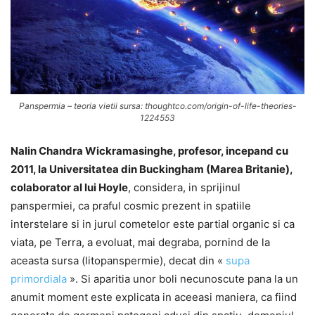
Panspermia – teoria vietii sursa: thoughtco.com/origin-of-life-theories-
1224553
Nalin Chandra Wickramasinghe, profesor, incepand cu
2011, la Universitatea din Buckingham (Marea Britanie),
colaborator al lui Hoyle
, considera, in sprijinul
panspermiei, ca praful cosmic prezent in spatiile
interstelare si in jurul cometelor este partial organic si ca
viata, pe Terra, a evoluat, mai degraba, pornind de la
aceasta sursa (litopanspermie), decat din «
supa
primordiala
». Si aparitia unor boli necunoscute pana la un
anumit moment este explicata in aceeasi maniera, ca fiind