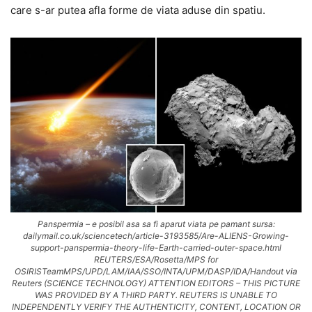
care s-ar putea afla forme de viata aduse din spatiu.
Panspermia – e posibil asa sa fi aparut viata pe pamant sursa:
dailymail.co.uk/sciencetech/article-3193585/Are-ALIENS-Growing-
support-panspermia-theory-life-Earth-carried-outer-space.html
REUTERS/ESA/Rosetta/MPS for
OSIRISTeamMPS/UPD/LAM/IAA/SSO/INTA/UPM/DASP/IDA/Handout via
Reuters (SCIENCE TECHNOLOGY) ATTENTION EDITORS – THIS PICTURE
WAS PROVIDED BY A THIRD PARTY. REUTERS IS UNABLE TO
INDEPENDENTLY VERIFY THE AUTHENTICITY, CONTENT, LOCATION OR