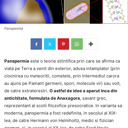
Panspermia
Panspermia
este o teorie stiintifica prin care se afirma ca
viata pe Terra a venit din exterior, adusa intamplator (prin
ciocnirea cu meteoritii, cometele, prin intermediul carora
au ajuns pe Pamant germeni, spori, molecule vii) sau voit,
de catre extraterestri.
O astfel de idee a aparut inca din
antichitate, formulata de Anaxagora
, savant grec,
reprezentant al scolii filozofice presocratice. In varianta sa
moderna, panspermia a fost redefinita, in secolul al XIX-
lea, de catre Hermann von Helmholtz, medic si fizician
german, si, in secolul al XX-lea, de catre Fred Hoyle,