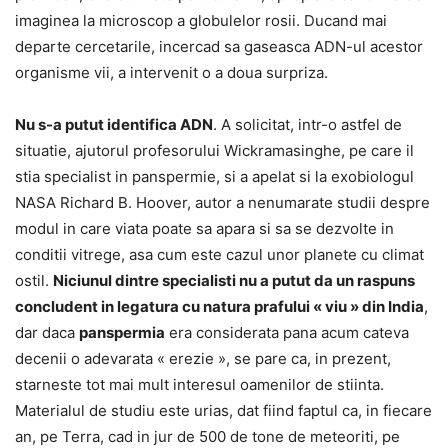
imaginea la microscop a globulelor rosii. Ducand mai
departe cercetarile, incercad sa gaseasca ADN-ul acestor
organisme vii, a intervenit o a doua surpriza.
Nu s-a putut identifica ADN
. A solicitat, intr-o astfel de
situatie, ajutorul profesorului Wickramasinghe, pe care il
stia specialist in panspermie, si a apelat si la exobiologul
NASA Richard B. Hoover, autor a nenumarate studii despre
modul in care viata poate sa apara si sa se dezvolte in
conditii vitrege, asa cum este cazul unor planete cu climat
ostil.
Niciunul dintre specialisti nu a putut da un raspuns
concludent in legatura cu natura prafului « viu » din India
,
dar daca
panspermia
era considerata pana acum cateva
decenii o adevarata « erezie », se pare ca, in prezent,
starneste tot mai mult interesul oamenilor de stiinta.
Materialul de studiu este urias, dat fiind faptul ca, in fiecare
an, pe Terra, cad in jur de 500 de tone de meteoriti, pe