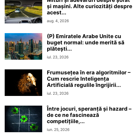
și mașini. Alte curiozități despre
acest...
aug. 4, 2026
(P) Emiratele Arabe Unite cu
buget normal: unde merită să
plătești...
iul. 23, 2026
Frumusețea în era algoritmilor –
Cum rescrie Inteligența
Artificială regulile îngrijirii...
iul. 23, 2026
Între jocuri, speranță și hazard –
de ce ne fascinează
competițiile,...
iun. 25, 2026