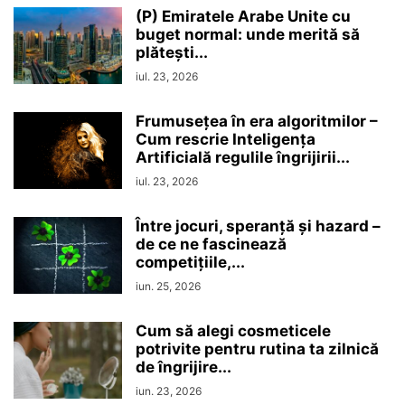
(P) Emiratele Arabe Unite cu
buget normal: unde merită să
plătești...
iul. 23, 2026
Frumusețea în era algoritmilor –
Cum rescrie Inteligența
Artificială regulile îngrijirii...
iul. 23, 2026
Între jocuri, speranță și hazard –
de ce ne fascinează
competițiile,...
iun. 25, 2026
Cum să alegi cosmeticele
potrivite pentru rutina ta zilnică
de îngrijire...
iun. 23, 2026