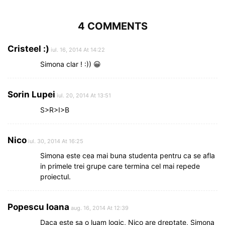
4 COMMENTS
Cristeel :)
iul. 16, 2014 At 14:22
Simona clar ! :)) 😀
Sorin Lupei
iul. 20, 2014 At 13:51
S>R>I>B
Nico
iul. 30, 2014 At 16:25
Simona este cea mai buna studenta pentru ca se afla
in primele trei grupe care termina cel mai repede
proiectul.
Popescu Ioana
aug. 16, 2014 At 12:39
Daca este sa o luam logic, Nico are dreptate, Simona