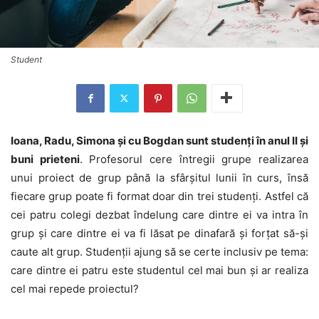
Student
Ioana, Radu, Simona şi cu Bogdan sunt studenţi în anul II şi
buni prieteni
. Profesorul cere întregii grupe realizarea
unui proiect de grup până la sfârşitul lunii în curs, însă
fiecare grup poate fi format doar din trei studenţi. Astfel că
cei patru colegi dezbat îndelung care dintre ei va intra în
grup şi care dintre ei va fi lăsat pe dinafară şi forţat să-şi
caute alt grup. Studenţii ajung să se certe inclusiv pe tema:
care dintre ei patru este studentul cel mai bun şi ar realiza
cel mai repede proiectul?