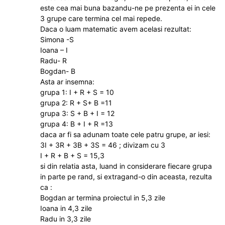
este cea mai buna bazandu-ne pe prezenta ei in cele
3 grupe care termina cel mai repede.
Daca o luam matematic avem acelasi rezultat:
Simona -S
Ioana – I
Radu- R
Bogdan- B
Asta ar insemna:
grupa 1: I + R + S = 10
grupa 2: R + S+ B =11
grupa 3: S + B + I = 12
grupa 4: B + I + R =13
daca ar fi sa adunam toate cele patru grupe, ar iesi:
3I + 3R + 3B + 3S = 46 ; divizam cu 3
I + R + B + S = 15,3
si din relatia asta, luand in considerare fiecare grupa
in parte pe rand, si extragand-o din aceasta, rezulta
ca :
Bogdan ar termina proiectul in 5,3 zile
Ioana in 4,3 zile
Radu in 3,3 zile