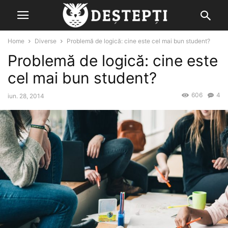
Home
Diverse
Problemă de logică: cine este cel mai bun student?
Problemă de logică: cine este
cel mai bun student?
606
4
iun. 28, 2014