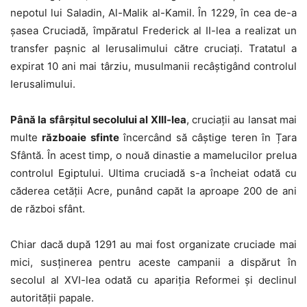
nepotul lui Saladin, Al-Malik al-Kamil. În 1229, în cea de-a
șasea Cruciadă, împăratul Frederick al II-lea a realizat un
transfer pașnic al Ierusalimului către cruciați. Tratatul a
expirat 10 ani mai târziu, musulmanii recâștigând controlul
Ierusalimului.
Până la sfârșitul secolului al XIII-lea
, cruciații au lansat mai
multe
războaie sfinte
încercând să câștige teren în Țara
Sfântă. În acest timp, o nouă dinastie a mamelucilor prelua
controlul Egiptului. Ultima cruciadă s-a încheiat odată cu
căderea cetății Acre, punând capăt la aproape 200 de ani
de război sfânt.
Chiar dacă după 1291 au mai fost organizate cruciade mai
mici, susținerea pentru aceste campanii a dispărut în
secolul al XVI-lea odată cu apariția Reformei și declinul
autorității papale.