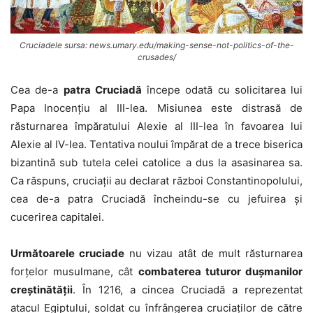
Cruciadele sursa: news.umary.edu/making-sense-not-politics-of-the-
crusades/
Cea de-a
patra Cruciadă
începe odată cu solicitarea lui
Papa Inocențiu al III-lea. Misiunea este distrasă de
răsturnarea împăratului Alexie al III-lea în favoarea lui
Alexie al IV-lea. Tentativa noului împărat de a trece biserica
bizantină sub tutela celei catolice a dus la asasinarea sa.
Ca răspuns, cruciații au declarat război Constantinopolului,
cea de-a patra Cruciadă încheindu-se cu jefuirea și
cucerirea capitalei.
Următoarele cruciade
nu vizau atât de mult răsturnarea
forțelor musulmane, cât
combaterea tuturor dușmanilor
creștinătății
. În 1216, a cincea Cruciadă a reprezentat
atacul Egiptului, soldat cu înfrângerea cruciaților de către