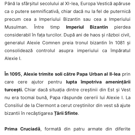
Până la sfârșitul secolului al XI-lea, Europa Vestică apăruse
ca o putere semnificativǎ, chiar dacă nu la fel de puternică
precum cea a Imperiului Bizantin sau cea a Imperiului
Musulman. Între timp
Imperiul Bizantin
pierdea
considerabil în fața turcilor. După ani de haos și război civil,
generalul Alexie Comnen preia tronul bizantin în 1081 și
consolidează controlul asupra imperiului ca împăratul
Alexie I.
În 1095, Alexie trimite soli către Papa Urban al II-lea
prin
care cere ajutor pentru
lupta împotriva amenințării
turcești.
Chiar dacă situația dintre creștinii din Est și Vest
nu era tocmai bună, Papa răspunde cererii lui Alexie I. La
Consiliul de la Clermont a cerut creștinilor din vest să ajute
bizantii în recâștigarea
Țării Sfinte
.
Prima Cruciadǎ
, formată din patru armate din diferite