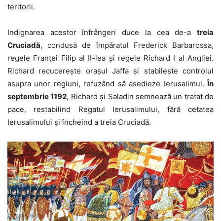
teritorii.
Indignarea acestor înfrângeri duce la cea de-a
treia
Cruciadă
, condusă de împăratul Frederick Barbarossa,
regele Franței Filip al II-lea și regele Richard I al Angliei.
Richard recucerește orașul Jaffa și stabilește controlul
asupra unor regiuni, refuzând să asedieze Ierusalimul.
În
septembrie 1192
, Richard și Saladin semnează un tratat de
pace, restabilind Regatul Ierusalimului, fără cetatea
Ierusalimului și încheind a treia Cruciadă.