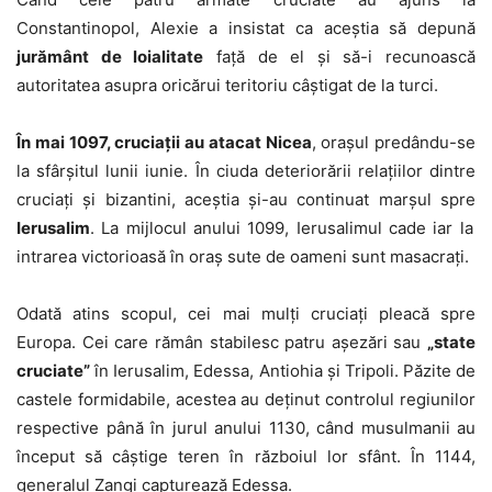
Constantinopol, Alexie a insistat ca aceștia să depună
jurământ de loialitate
față de el și să-i recunoască
autoritatea asupra oricărui teritoriu câștigat de la turci.
În mai 1097, cruciații au atacat Nicea
, orașul predându-se
la sfârșitul lunii iunie. În ciuda deteriorării relațiilor dintre
cruciați și bizantini, aceștia și-au continuat marșul spre
Ierusalim
. La mijlocul anului 1099, Ierusalimul cade iar la
intrarea victorioasă în oraș sute de oameni sunt masacrați.
Odată atins scopul, cei mai mulți cruciați pleacă spre
Europa. Cei care rămân stabilesc patru așezări sau
„state
cruciate”
în Ierusalim, Edessa, Antiohia și Tripoli. Păzite de
castele formidabile, acestea au deținut controlul regiunilor
respective până în jurul anului 1130, când musulmanii au
început să câștige teren în războiul lor sfânt. În 1144,
generalul Zangi capturează Edessa.