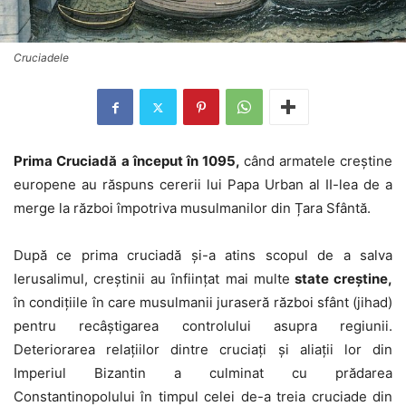
Cruciadele
Prima Cruciadă a început în 1095,
când armatele creștine
europene au răspuns cererii lui Papa Urban al II-lea de a
merge la război împotriva musulmanilor din Țara Sfântă.
După ce prima cruciadă și-a atins scopul de a salva
Ierusalimul, creștinii au ȋnființat mai multe
state creștine,
în condițiile în care musulmanii juraseră război sfânt (jihad)
pentru recâștigarea controlului asupra regiunii.
Deteriorarea relațiilor dintre cruciați și aliații lor din
Imperiul Bizantin a culminat cu prădarea
Constantinopolului în timpul celei de-a treia cruciade din