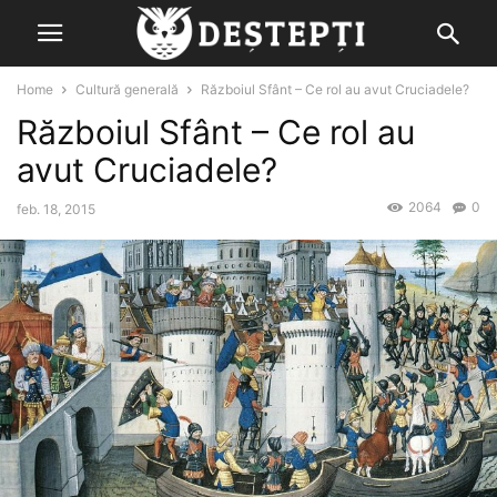
Home
Cultură generală
Războiul Sfânt – Ce rol au avut Cruciadele?
Războiul Sfânt – Ce rol au
avut Cruciadele?
2064
0
feb. 18, 2015