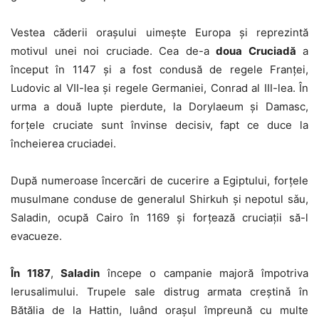
Vestea căderii orașului uimește Europa și reprezintă
motivul unei noi cruciade. Cea de-a
doua Cruciadă
a
început în 1147 și a fost condusă de regele Franței,
Ludovic al VII-lea și regele Germaniei, Conrad al III-lea. În
urma a două lupte pierdute, la Dorylaeum și Damasc,
forțele cruciate sunt învinse decisiv, fapt ce duce la
încheierea cruciadei.
După numeroase încercări de cucerire a Egiptului, forțele
musulmane conduse de generalul Shirkuh și nepotul sǎu,
Saladin, ocupă Cairo în 1169 și forțează cruciații să-l
evacueze.
În 1187
,
Saladin
începe o campanie majoră împotriva
Ierusalimului. Trupele sale distrug armata creștinǎ în
Bătălia de la Hattin, luând orașul împreună cu multe