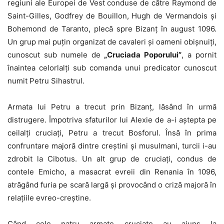
regiuni ale Europei de Vest conduse de către Raymond de
Saint-Gilles, Godfrey de Bouillon, Hugh de Vermandois și
Bohemond de Taranto, plecă spre Bizanț în august 1096.
Un grup mai puțin organizat de cavaleri și oameni obișnuiți,
cunoscut sub numele de
„Cruciada Poporului”
, a pornit
înaintea celorlalți sub comanda unui predicator cunoscut
numit Petru Sihastrul.
Armata lui Petru a trecut prin Bizanț, lăsând în urmă
distrugere. Împotriva sfaturilor lui Alexie de a-i aștepta pe
ceilalți cruciați, Petru a trecut Bosforul. Însă în prima
confruntare majoră dintre creștini și musulmani, turcii i-au
zdrobit la Cibotus. Un alt grup de cruciați, condus de
contele Emicho, a masacrat evreii din Renania în 1096,
atrăgând furia pe scară largă și provocând o criză majoră în
relațiile evreo-creștine.
Când cele patru armate cruciate au ajuns la