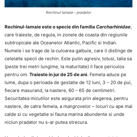
Rechinul lamaie – pradator
Rechinul-lamaie este o specie din familia
Carcharhinidae
,
care traieste, de regula, in zonele de coasta din regiunile
subtropicale ale Oceanelor Atlantic, Pacific si Indian.
Numele i se trage de la culoarea galbuie, care il distinge de
celelalte specii de rechin. Este putin agresiv, totusi, talia sa
(peste trei metri lungime, la maturitate) il face periculos
pentru om.
Traieste in jur de 25 de ani
. Femela aduce pe
lume, dupa o perioada de gestatie de 12 luni, 3 – 20 de pui,
fiecare masurand, la nastere, 60 – 65 de centimetri.
Securitatea micutilor este asigurata prin alegerea, pentru
nastere, de catre femela, a
mangrovelor
– locuri cu ape mai
calde si cu vegetatie si fauna marina abundente si unde
niciun pradator nu s-ar putea strecura.