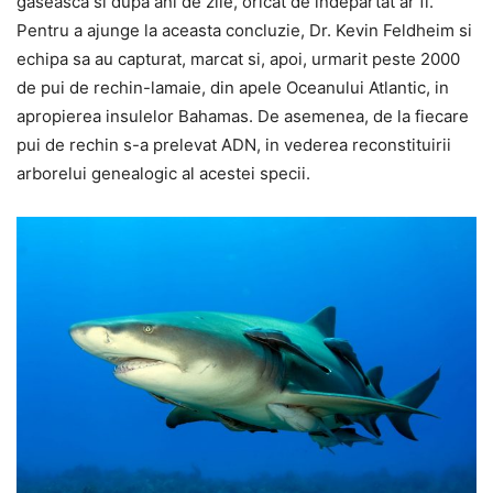
gaseasca si dupa ani de zile, oricat de indepartat ar fi.
Pentru a ajunge la aceasta concluzie, Dr. Kevin Feldheim si
echipa sa au capturat, marcat si, apoi, urmarit peste 2000
de pui de rechin-lamaie, din apele Oceanului Atlantic, in
apropierea insulelor Bahamas. De asemenea, de la fiecare
pui de rechin s-a prelevat ADN, in vederea reconstituirii
arborelui genealogic al acestei specii.