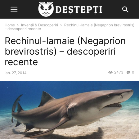
Home
Invenții & Descoperiri
Rechinul-lamaie (Negaprion brevirostris)
– descoperiri recente
Rechinul-lamaie (Negaprion
brevirostris) – descoperiri
recente
2473
0
ian. 27, 2014