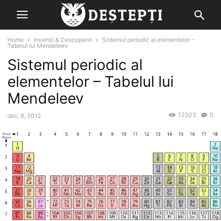
Home
Invenții & Descoperiri
Sistemul periodic al elementelor –
Tabelul lui Mendeleev
Sistemul periodic al
elementelor – Tabelul lui
Mendeleev
12303
0
dec. 6, 2012