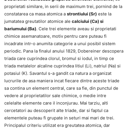
proprietati similare, in serii de maximum trei, pornind de la
constatarea ca masa atomica a
strontiului (Sr)
este la
jumatatea greutatilor atomice ale
calciului (Ca) si
bariumului (Ba)
. Cele trei elemente aveau si proprietati
chimice asemanatoare, motiv pentru care puteau fi
incadrate intr-o anumita categorie a unui posibil sistem
periodic. Pana la finalul anului 1829, Dobereiner descopera
triada care cuprindea clorul, bromul si iodul, in timp ce
triada metalelor alcaline cuprindea litiul (Li), natriul (Na) si
potasiul (K). Savantul s-a gandit ca natura a organizat
lucrurile de asa maniera incat fiecare dintre aceste triade
sa contina un element central, care sa fie, din punctul de
vedere al proprietatilor sale chimice, o medie intre
celelalte elemente care il inconjurau. Mai tarziu, alti
cercetatori au descoperit alte triade, dar si faptul ca
elementele puteau fi grupate in seturi mai mari de trei.
Principalul criteriu utilizat era greutatea atomica, dar