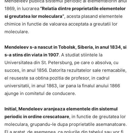
Mendeleev publica sistemul periodic al elementelorin anul
1869, in lucrarea
“Relatia dintre proprietatile elementelor
si greutatea lor moleculara”
, acesta plasand elementele
chimice in functie de valoarea acceptata a greutatii lor
moleculare.
Mendeleev s-a nascut in Tobolsk, Siberia, in anul 1834, si
s-a stins din viata in 1907
. A studiat stiintele la
Universitatea din St. Petersburg, pe care o absolva, cu
succes, in anul 1856. Datorita rezultatelor sale remacabile,
el reuseste sa obtina pozitia de profesor, in cadrul
universitatii, in anul 1863, iar pana la finalul anului 1866
ajunge in comitetul de conducere.
Initial, Mendeleev aranjeaza elementele din sistemul
periodic in ordine crescatoare
, in functie de greutatea lor
moleculara, grupandu-le dupa proprietatile asemanatoare.
El a aratat, de asemenea, ca golurile din tabelul sau vor fi