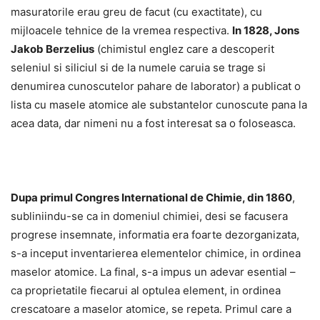
masuratorile erau greu de facut (cu exactitate), cu
mijloacele tehnice de la vremea respectiva.
In 1828, Jons
Jakob Berzelius
(chimistul englez care a descoperit
seleniul si siliciul si de la numele caruia se trage si
denumirea cunoscutelor pahare de laborator) a publicat o
lista cu masele atomice ale substantelor cunoscute pana la
acea data, dar nimeni nu a fost interesat sa o foloseasca.
Dupa primul Congres International de Chimie, din 1860
,
subliniindu-se ca in domeniul chimiei, desi se facusera
progrese insemnate, informatia era foarte dezorganizata,
s-a inceput inventarierea elementelor chimice, in ordinea
maselor atomice. La final, s-a impus un adevar esential –
ca proprietatile fiecarui al optulea element, in ordinea
crescatoare a maselor atomice, se repeta. Primul care a