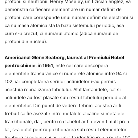
protonii si neutronii, Henry Moseley, un fizician englez, va
demonstra ca fiecare element are un numar definit de
protoni, care corespunde unui numar definit de electroni si
ca nu masa atomica sta la baza sistemului periodic, asa
cum s-a crezut, ci numarul atomic (adica numarul de
protoni din nucleu).
Americanul Glenn Seaborg, laureat al Premiului Nobel
pentru chimie, in 1951
, este cel care descopera
elementele transuranice si numerele atomice intre 94 si
102, iar completarea seriilor actinidelor i-au permis
acestuia reanalizarea tabelului. Atat lantanidele, cat si
actinidele au fost plasate sub restul tabelului periodic al
elementelor. Din punct de vedere tehnic, acestea ar fi
trebuit sa fie asezate intre metalele alcaline si metalele
tranzitionale, dar, pentru ca tabelul ar fi devenit mult prea
lat, s-a optat pentru pozitionarea sub restul elementelor.
Seaborg si colegii sai au ajutat la identificarea a peste 100