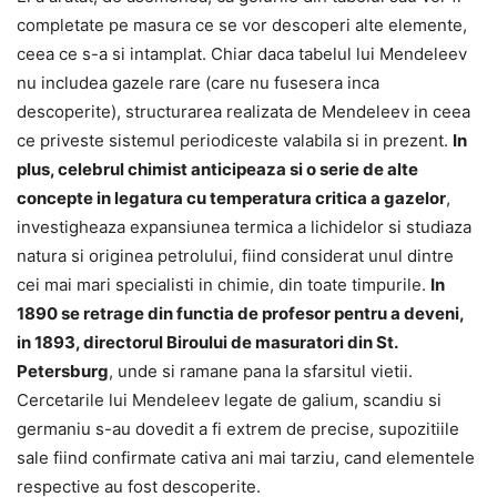
completate pe masura ce se vor descoperi alte elemente,
ceea ce s-a si intamplat. Chiar daca tabelul lui Mendeleev
nu includea gazele rare (care nu fusesera inca
descoperite), structurarea realizata de Mendeleev in ceea
ce priveste sistemul periodiceste valabila si in prezent.
In
plus, celebrul chimist anticipeaza si o serie de alte
concepte in legatura cu temperatura critica a gazelor
,
investigheaza expansiunea termica a lichidelor si studiaza
natura si originea petrolului, fiind considerat unul dintre
cei mai mari specialisti in chimie, din toate timpurile.
In
1890 se retrage din functia de profesor pentru a deveni,
in 1893, directorul Biroului de masuratori din St.
Petersburg
, unde si ramane pana la sfarsitul vietii.
Cercetarile lui Mendeleev legate de galium, scandiu si
germaniu s-au dovedit a fi extrem de precise, supozitiile
sale fiind confirmate cativa ani mai tarziu, cand elementele
respective au fost descoperite.