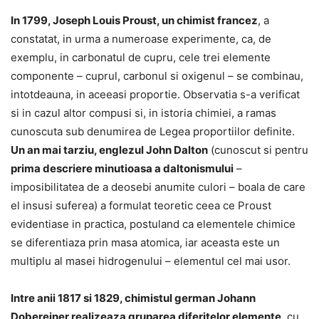
In 1799, Joseph Louis Proust, un chimist francez
, a
constatat, in urma a numeroase experimente, ca, de
exemplu, in carbonatul de cupru, cele trei elemente
componente – cuprul, carbonul si oxigenul – se combinau,
intotdeauna, in aceeasi proportie. Observatia s-a verificat
si in cazul altor compusi si, in istoria chimiei, a ramas
cunoscuta sub denumirea de Legea proportiilor definite.
Un an mai tarziu, englezul John Dalton
(cunoscut si pentru
prima descriere minutioasa a daltonismului
–
imposibilitatea de a deosebi anumite culori – boala de care
el insusi suferea) a formulat teoretic ceea ce Proust
evidentiase in practica, postuland ca elementele chimice
se diferentiaza prin masa atomica, iar aceasta este un
multiplu al masei hidrogenului – elementul cel mai usor.
Intre anii 1817 si 1829, chimistul german Johann
Dobereiner realizeaza gruparea diferitelor elemente
, cu