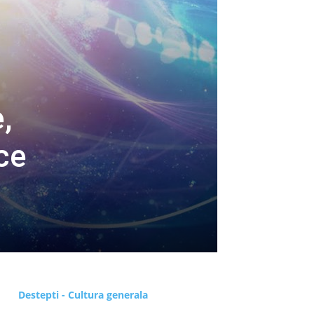
,
ice
Destepti - Cultura generala