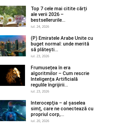
Top 7 cele mai citite cărți
ale verii 2026 –
bestsellerurile...
iul. 24, 2026
(P) Emiratele Arabe Unite cu
buget normal: unde merită
să plătești...
iul. 23, 2026
Frumusețea în era
algoritmilor – Cum rescrie
Inteligența Artificială
regulile îngrijirii...
iul. 23, 2026
Interocepţia – al șaselea
simț, care ne conectează cu
propriul corp,...
iul. 20, 2026