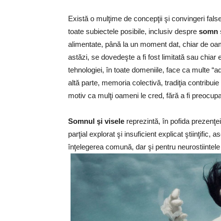
Există o mulţime de concepţii şi convingeri false
toate subiectele posibile, inclusiv despre
somn 
alimentate, până la un moment dat, chiar de oame
astăzi, se dovedeşte a fi fost limitată sau chiar 
tehnologiei, în toate domeniile, face ca multe “a
altă parte, memoria colectivă, tradiţia contribui
motiv ca mulţi oameni le cred, fără a fi preocupaţ
Somnul şi visele
reprezintă, în pofida prezenţei 
parţial explorat şi insuficient explicat ştiinţi
înţelegerea comună, dar şi pentru neurostiintel