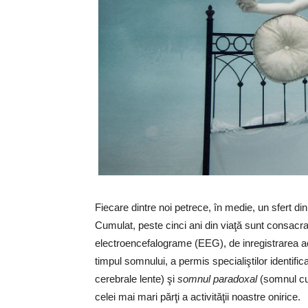
Fiecare dintre noi petrece, în medie, un sfert di
Cumulat, peste cinci ani din viaţă sunt consacraţ
electroencefalograme (EEG), de inregistrarea ac
timpul somnului, a permis specialiştilor identif
cerebrale lente) şi
somnul paradoxal
(somnul cu
celei mai mari părţi a activităţii noastre onirice.