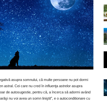
negativă asupra somnului, că multe persoane nu pot dormi
 astral. Cei care nu cred în influenţa astrelor asupra
oar de autosugestie, pentru că, a încerca să adormi având
, iarăşi nu voi avea un somn liniştit”, e o autoconditionare cu