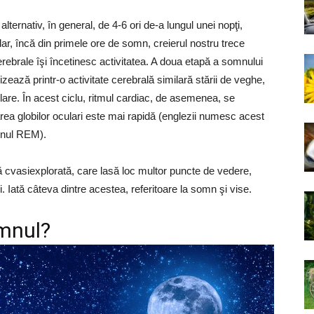
ternativ, în general, de 4-6 ori de-a lungul unei nopţi,
dar, încă din primele ore de somn, creierul nostru trece
cerebrale îşi încetinesc activitatea. A doua etapă a somnului
ează printr-o activitate cerebrală similară stării de veghe,
lare. În acest ciclu, ritmul cardiac, de asemenea, se
rea globilor oculari este mai rapidă (englezii numesc acest
mnul REM).
 cvasiexplorată, care lasă loc multor puncte de vedere,
i. Iată câteva dintre acestea, referitoare la somn şi vise.
omnul?