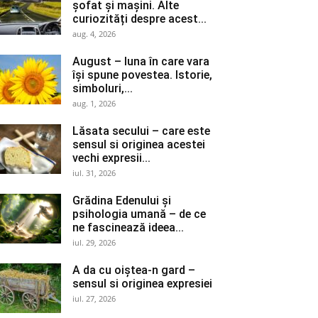
șofat și mașini. Alte
curiozități despre acest...
aug. 4, 2026
August – luna în care vara
își spune povestea. Istorie,
simboluri,...
aug. 1, 2026
Lăsata secului – care este
sensul si originea acestei
vechi expresii...
iul. 31, 2026
Grădina Edenului și
psihologia umană – de ce
ne fascinează ideea...
iul. 29, 2026
A da cu oiștea-n gard –
sensul si originea expresiei
iul. 27, 2026