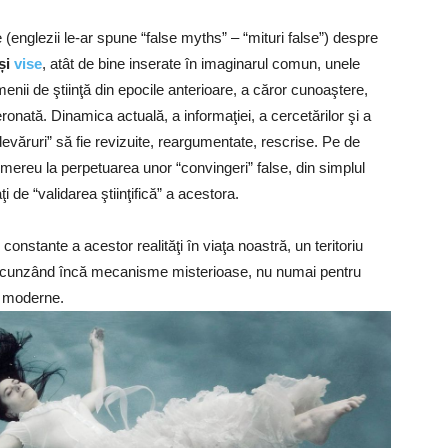
 (englezii le-ar spune “false myths” – “mituri false”) despre
și
vise
, atât de bine inserate în imaginarul comun, unele
nii de ştiinţă din epocile anterioare, a căror cunoaştere,
eronată. Dinamica actuală, a informaţiei, a cercetărilor şi a
devăruri” să fie revizuite, reargumentate, rescrise. Pe de
e mereu la perpetuarea unor “convingeri” false, din simplul
i de “validarea ştiinţifică” a acestora.
constante a acestor realităţi în viaţa noastră, un teritoriu
fic, ascunzând încă mecanisme misterioase, nu numai pentru
e moderne.