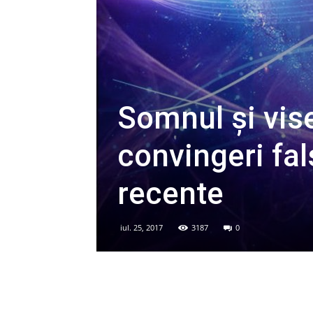
Somnul şi vis
convingeri fal
recente
iul. 25, 2017
3187
0