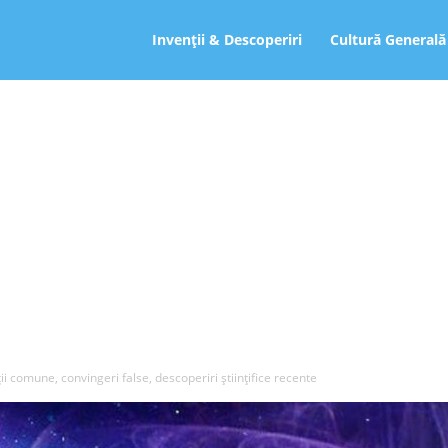
ro
Invenții & Descoperiri
Cultură Generală
ii comune, convingeri false, descoperiri ştiinţifice recente