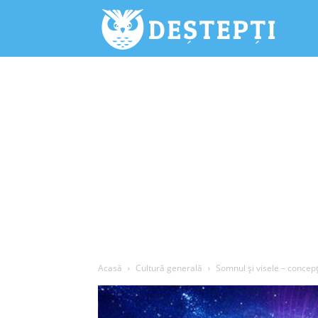
Deștepți.
Acasă
Cultură generală
Somnul şi visele – concepţ