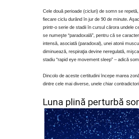
Cele două perioade (cicluri) de somn se repetă, al
fiecare ciclu durând în jur de 90 de minute. Aşa
printr-o serie de stadii în cursul cărora undele 
se numeşte “paradoxală”, pentru că se caracteriz
intensă, asociată (paradoxal), unei atonii muscu
diminuează, respiraţia devine neregulată, mişca
stadiu “rapid eye movement sleep” – adică so
Dincolo de aceste certitudini începe marea zonă
dintre cele mai diverse, unele chiar contradictori
Luna plină perturbă s