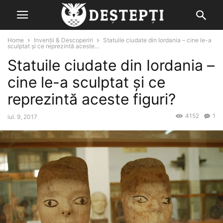
Home
Invenții & Descoperiri
Statuile ciudate din Iordania – cine le-a
sculptat şi ce reprezintă aceste...
Statuile ciudate din Iordania –
cine le-a sculptat şi ce
reprezintă aceste figuri?
4152
1
iul. 9, 2017