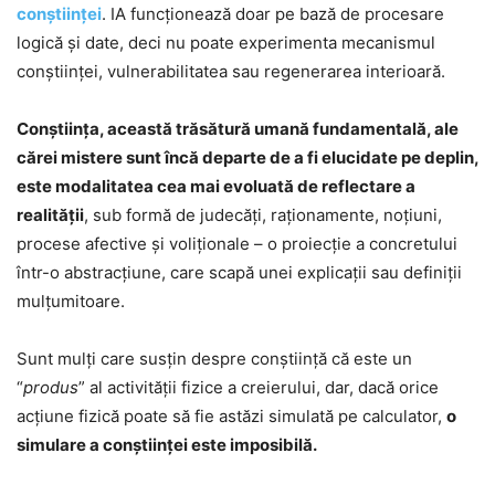
conștiinței
. IA funcționează doar pe bază de procesare
logică și date, deci nu poate experimenta mecanismul
conștiinței, vulnerabilitatea sau regenerarea interioară.
Conştiinţa, această trăsătură umană fundamentală, ale
cărei mistere sunt încă departe de a fi elucidate pe deplin,
este modalitatea cea mai evoluată de reflectare a
realităţii
, sub formă de judecăţi, raţionamente, noţiuni,
procese afective şi voliţionale – o proiecţie a concretului
într-o abstracţiune, care scapă unei explicaţii sau definiţii
mulţumitoare.
Sunt mulţi care susţin despre conştiinţă că este un
“
produs
” al activităţii fizice a creierului, dar, dacă orice
acţiune fizică poate să fie astăzi simulată pe calculator,
o
simulare a conştiinţei este imposibilă.