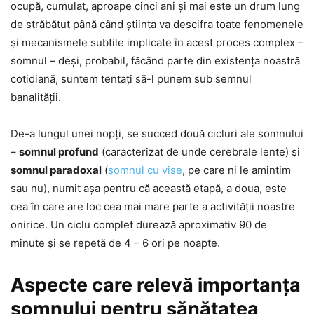
ocupă, cumulat, aproape cinci ani şi mai este un drum lung
de străbătut până când ştiinţa va descifra toate fenomenele
şi mecanismele subtile implicate în acest proces complex –
somnul – deşi, probabil, făcând parte din existenţa noastră
cotidiană, suntem tentaţi să-l punem sub semnul
banalităţii.
De-a lungul unei nopţi, se succed două cicluri ale somnului
–
somnul profund
(caracterizat de unde cerebrale lente) şi
somnul paradoxal
(
somnul cu vise
, pe care ni le amintim
sau nu), numit aşa pentru că această etapă, a doua, este
cea în care are loc cea mai mare parte a activităţii noastre
onirice. Un ciclu complet durează aproximativ 90 de
minute și se repetă de 4 – 6 ori pe noapte.
Aspecte care relevă importanța
somnului pentru sănătatea