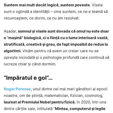
Suntem mai mult decât logică, suntem poveste
. Visele
sunt o oglindă a identității – cine suntem, ce ne e teamă să
recunoaștem, ce dorim, ce nu am rezolvat.
Aşadar,
somnul şi visele sunt dovada că omul nu este doar
o “mașină” biologică, ci o ființă cu o lume interioară vastă,
stratificată, creativă și greu, de fapt imposibil de redus la
algoritmi.
Visăm pentru că avem un creier care nu se
oprește niciodată și o psihologie profundă care continuă să
lucreze chiar și când dormim.
“Impăratul e gol”…
Roger Penrose
, unul dintre cei mai mari gânditori ai epocii
noastre, om de ştiinţă, matematician, fizician, cosmolog,
laureat al Premiului Nobel pentru fizică
, în 2020, într-una
dintre cărţile sale, intitulată “
Mintea, computerul şi legile