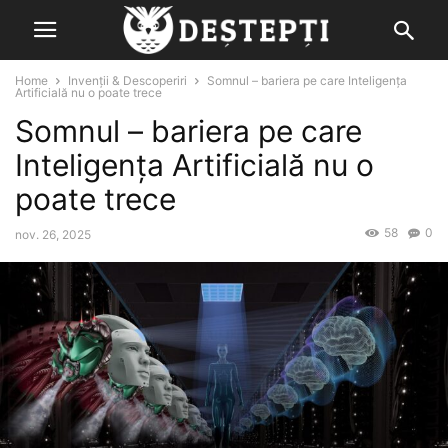
Home
Invenții & Descoperiri
Somnul – bariera pe care Inteligenţa
Artificială nu o poate trece
Somnul – bariera pe care
Inteligenţa Artificială nu o
poate trece
58
0
nov. 26, 2025