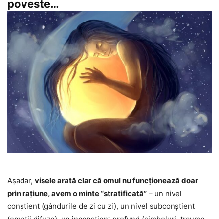
poveste…
Aşadar,
visele arată clar că omul nu funcționează doar
prin rațiune, avem o minte “stratificată”
– un nivel
conștient (gândurile de zi cu zi), un nivel subconștient
(emoții difuze), un inconștient profund (simboluri, traume,