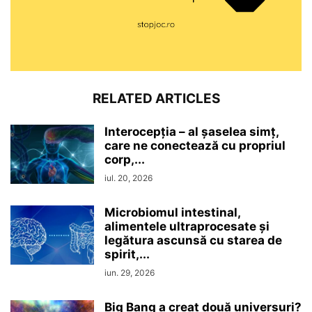
RELATED ARTICLES
Interocepţia – al șaselea simț,
care ne conectează cu propriul
corp,...
iul. 20, 2026
Microbiomul intestinal,
alimentele ultraprocesate şi
legătura ascunsă cu starea de
spirit,...
iun. 29, 2026
Big Bang a creat două universuri?