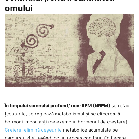
omului
În timpului somnului profund/ non-REM (NREM)
se refac
țesuturile, se reglează metabolismul și se eliberează
hormoni importanți (de exemplu, hormonul de creștere).
Creierul elimină deșeurile
metabolice acumulate pe
parcursul zilei, având loc un proces continuu (în fiecare