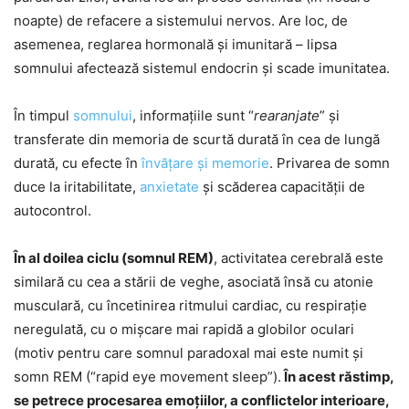
noapte) de refacere a sistemului nervos. Are loc, de
asemenea, reglarea hormonală și imunitară – lipsa
somnului afectează sistemul endocrin și scade imunitatea.
În timpul
somnului
, informațiile sunt “
rearanjate
” și
transferate din memoria de scurtă durată în cea de lungă
durată, cu efecte în
învăţare şi memorie
. Privarea de somn
duce la iritabilitate,
anxietate
și scăderea capacității de
autocontrol.
În al doilea ciclu (somnul REM)
, activitatea cerebrală este
similară cu cea a stării de veghe, asociată însă cu atonie
musculară, cu încetinirea ritmului cardiac, cu respiraţie
neregulată, cu o mişcare mai rapidă a globilor oculari
(motiv pentru care somnul paradoxal mai este numit şi
somn REM (“rapid eye movement sleep”).
În acest răstimp,
se petrece procesarea emoțiilor, a conflictelor interioare,