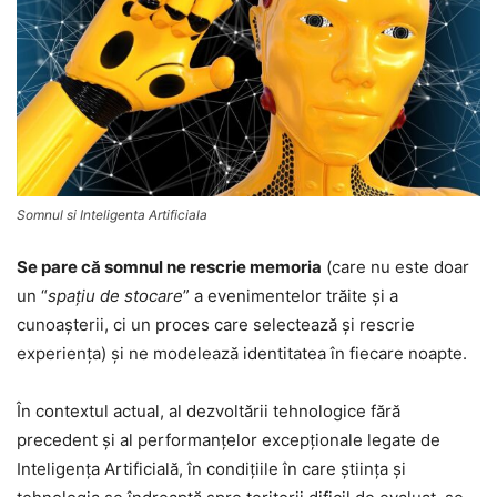
Somnul si Inteligenta Artificiala
Se pare că somnul ne rescrie memoria
(care nu este doar
un “
spaţiu de stocare
” a evenimentelor trăite şi a
cunoaşterii, ci un proces care selectează şi rescrie
experienţa) şi ne modelează identitatea în fiecare noapte.
În contextul actual, al dezvoltării tehnologice fără
precedent şi al performanţelor excepţionale legate de
Inteligenţa Artificială, în condiţiile în care ştiinţa şi