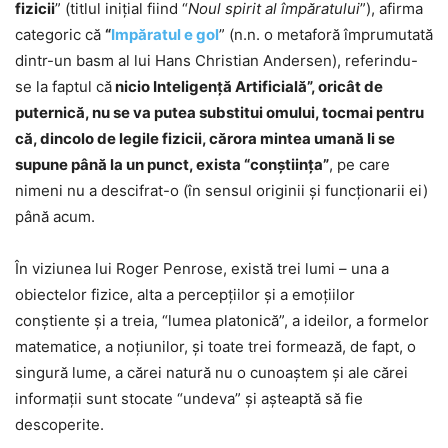
fizicii
” (titlul iniţial fiind “
Noul spirit al împăratului
”), afirma
categoric că
“
Impăratul e gol
” (n.n. o metaforă împrumutată
dintr-un basm al lui Hans Christian Andersen), referindu-
se la faptul că
nicio Inteligenţă Artificială”, oricât de
puternică, nu se va putea substitui omului, tocmai pentru
că, dincolo de legile fizicii, cărora mintea umană li se
supune până la un punct, exista “conştiinţa”
, pe care
nimeni nu a descifrat-o (în sensul originii şi funcţionarii ei)
până acum.
În viziunea lui Roger Penrose, există trei lumi – una a
obiectelor fizice, alta a percepţiilor şi a emoţiilor
conştiente şi a treia, “lumea platonică”, a ideilor, a formelor
matematice, a noţiunilor, şi toate trei formează, de fapt, o
singură lume, a cărei natură nu o cunoaştem şi ale cărei
informaţii sunt stocate “undeva” şi aşteaptă să fie
descoperite.