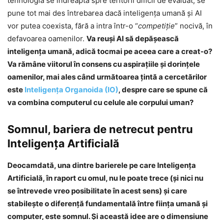
tehnologia se îndreaptă spre teritorii dificil de evaluat, se
pune tot mai des întrebarea dacă inteligenţa umană şi AI
vor putea coexista, fără a intra într-o “
competiţie
” nocivă, în
defavoarea oamenilor.
Va reuşi AI să depăşească
inteligenţa umană, adică tocmai pe aceea care a creat-o?
Va rămâne viitorul în consens cu aspiraţiile şi dorinţele
oamenilor, mai ales când următoarea ţintă a cercetărilor
este
Inteligenţa Organoida (IO)
, despre care se spune că
va combina computerul cu celule ale corpului uman?
Somnul, bariera de netrecut pentru
Inteligenţa Artificială
Deocamdată, una dintre barierele pe care Inteligenţa
Artificială, în raport cu omul, nu le poate trece (şi nici nu
se întrevede vreo posibilitate în acest sens) şi care
stabileşte o diferenţă fundamentală între fiinţa umană şi
computer, este somnul. Şi această idee are o dimensiune