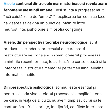
Visele
sunt unul dintre cele mai misterioase și revelatoare
fenomene ale minții umane
. Deși știința a progresat mult,
încă există zone de “umbră” în explicarea lor, ceea ce face
ca visarea să devină un punct de întâlnire între
neuroștiințe, psihologie și filosofia conștiinței.
Visele, din perspectiva teoriilor neurobiologice
, sunt
produsul secundar al procesului de curățare și
restructurare neuronală – în somn, creierul procesează
amintirile recent formate, le sortează, le consolidează și le
integrează în structura memoriei pe termen lung, elimină
informațiile inutile.
Din perspectivă psihologică
, somnul este esenţial şi
pentru că, prin vise, creierul procesează emoțiile intense,
pe care, în viața de zi cu zi, nu avem timp sau curaj să le
confruntăm – frici, dorinţe, îngrijorări, conflicte interioare.