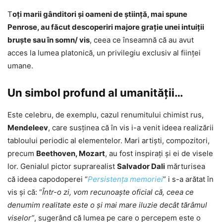
T
oţi marii gânditori şi oameni de ştiinţă, mai spune
Penrose, au făcut descoperiri majore graţie unei intuiţii
bruşte sau în somn/ vis
, ceea ce înseamnă că au avut
acces la lumea platonică, un privilegiu exclusiv al fiinţei
umane.
Un simbol profund al umanității…
Este celebru, de exemplu, cazul renumitului chimist rus,
Mendeleev
, care susţinea că în vis i-a venit ideea realizării
tabloului periodic al elementelor. Mari artişti, compozitori,
precum
Beethoven, Mozart
, au fost inspiraţi şi ei de visele
lor. Genialul pictor suprarealist
Salvador Dali
mărturisea
că ideea capodoperei “
Persistenţa memoriei
” i s-a arătat în
vis şi că: “
Într-o zi, vom recunoaşte oficial că, ceea ce
denumim realitate este o şi mai mare iluzie decât tărâmul
viselor”
, sugerând că lumea pe care o percepem este o