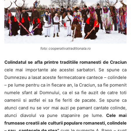
foto: cooperativatraditionala.ro
Colindatul se afla printre traditiile romanesti de Craciun
cele mai importante ale acestei sarbatori. Se spune ca
Dumnezeu a lasat aceste fermecatoare cantece – colindele
– pe lume pentru ca in fiecare an, la Craciun, sa fie pomenit
numele sfant al Domnului, ca el sa fie auzit de catre toti
oamenii si astfel ei sa fie feriti de pacate. Se spune ca
atunci cand nu se vor mai auzi pe pamant cantate colinde,
atunci diavolul va pune stapanire pe lume.
Cele mai
frumoase creatii ale culturii populare romanesti, colindele
– sau „cantecele de stea”
cum le numeste A. Pann – sunt