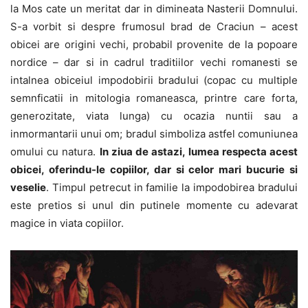
la Mos cate un meritat dar in dimineata Nasterii Domnului.
S-a vorbit si despre frumosul brad de Craciun – acest
obicei are origini vechi, probabil provenite de la popoare
nordice – dar si in cadrul traditiilor vechi romanesti se
intalnea obiceiul impodobirii bradului (copac cu multiple
semnficatii in mitologia romaneasca, printre care forta,
generozitate, viata lunga) cu ocazia nuntii sau a
inmormantarii unui om; bradul simboliza astfel comuniunea
omului cu natura.
In ziua de astazi, lumea respecta acest
obicei, oferindu-le copiilor, dar si celor mari bucurie si
veselie
. Timpul petrecut in familie la impodobirea bradului
este pretios si unul din putinele momente cu adevarat
magice in viata copiilor.