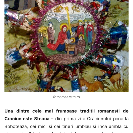
foto: meetsun.ro
Una dintre cele mai frumoase traditii romanesti de
Craciun este Steaua –
din prima zi a Craciunului pana la
Boboteaza, cei mici si cei tineri umblau si inca umbla cu