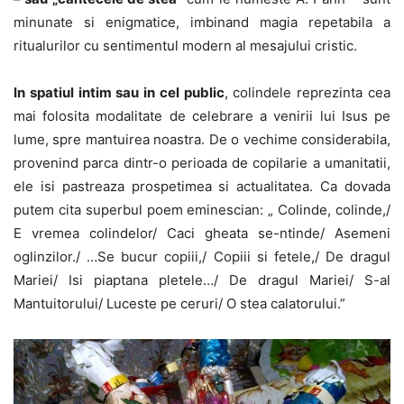
minunate si enigmatice, imbinand magia repetabila a
ritualurilor cu sentimentul modern al mesajului cristic.
In spatiul intim sau in cel public
, colindele reprezinta cea
mai folosita modalitate de celebrare a venirii lui Isus pe
lume, spre mantuirea noastra. De o vechime considerabila,
provenind parca dintr-o perioada de copilarie a umanitatii,
ele isi pastreaza prospetimea si actualitatea. Ca dovada
putem cita superbul poem eminescian: „ Colinde, colinde,/
E vremea colindelor/ Caci gheata se-ntinde/ Asemeni
oglinzilor./ …Se bucur copiii,/ Copiii si fetele,/ De dragul
Mariei/ Isi piaptana pletele…/ De dragul Mariei/ S-al
Mantuitorului/ Luceste pe ceruri/ O stea calatorului.”