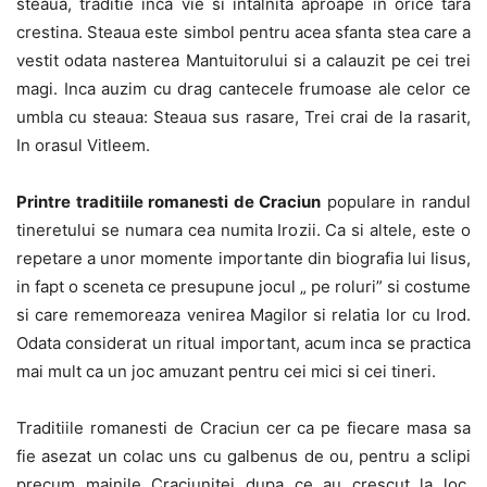
steaua, traditie inca vie si intalnita aproape in orice tara
crestina. Steaua este simbol pentru acea sfanta stea care a
vestit odata nasterea Mantuitorului si a calauzit pe cei trei
magi. Inca auzim cu drag cantecele frumoase ale celor ce
umbla cu steaua: Steaua sus rasare, Trei crai de la rasarit,
In orasul Vitleem.
Printre traditiile romanesti de Craciun
populare in randul
tineretului se numara cea numita Irozii. Ca si altele, este o
repetare a unor momente importante din biografia lui Iisus,
in fapt o sceneta ce presupune jocul „ pe roluri” si costume
si care rememoreaza venirea Magilor si relatia lor cu Irod.
Odata considerat un ritual important, acum inca se practica
mai mult ca un joc amuzant pentru cei mici si cei tineri.
Traditiile romanesti de Craciun cer ca pe fiecare masa sa
fie asezat un colac uns cu galbenus de ou, pentru a sclipi
precum mainile Craciunitei dupa ce au crescut la loc.