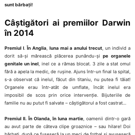
sunt bărbați!
Câștigători ai premiilor Darwin
în 2014
Premiul I
.
În Anglia
,
luna mai a anului trecut
, un individ a
dorit să-și mărească plăcerea punându-și
pe organele
genitale un inel
, inel ce a rămas blocat. 3 zile a stat omul
fără a apela la medic, de rușine. Ajuns într-un final la spital,
s-a observat că inelul, făcut din titaniu, nu putea fi tăiat!
Organele erau într-atât de umflate, încât inelul era
imposibil de scos prin orice intervenție. Bijuteriile de
familie nu au putut fi salvate – câștigătorul a fost castrat…
Premiul II.
În Olanda, în luna martie
, oamenii dintr-o gară
au avut parte de câteva clipe groaznice – sau hilare! Doi
bărbați, după ce fuseseră la un meci de fotbal și avuseseră