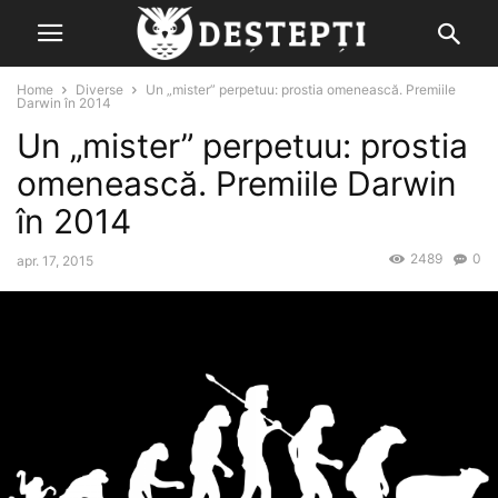
Home
Diverse
Un „mister” perpetuu: prostia omenească. Premiile
Darwin în 2014
Un „mister” perpetuu: prostia
omenească. Premiile Darwin
în 2014
2489
0
apr. 17, 2015