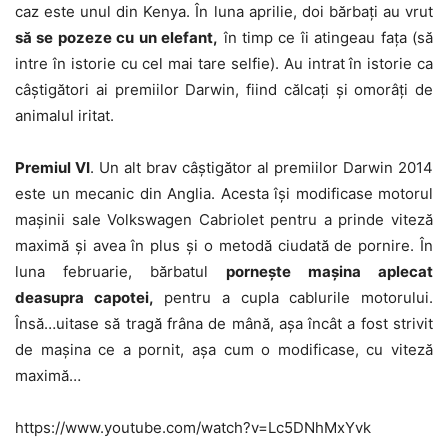
caz este unul din Kenya. În luna aprilie, doi bărbați au vrut
să se pozeze cu un elefant,
în timp ce îi atingeau fața (să
intre în istorie cu cel mai tare selfie). Au intrat în istorie ca
câștigători ai premiilor Darwin, fiind călcați și omorâți de
animalul iritat.
Premiul VI
. Un alt brav câștigător al premiilor Darwin 2014
este un mecanic din Anglia. Acesta își modificase motorul
mașinii sale Volkswagen Cabriolet pentru a prinde viteză
maximă și avea în plus și o metodă ciudată de pornire. În
luna februarie, bărbatul
pornește mașina aplecat
deasupra capotei,
pentru a cupla cablurile motorului.
Însă…uitase să tragă frâna de mână, așa încât a fost strivit
de mașina ce a pornit, așa cum o modificase, cu viteză
maximă…
https://www.youtube.com/watch?v=Lc5DNhMxYvk