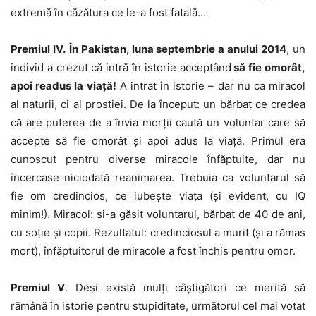
extremă în căzătura ce le-a fost fatală…
Premiul IV.
În Pakistan, luna septembrie a anului 2014
, un
individ a crezut că intră în istorie acceptând
să fie omorât,
apoi readus la viață!
A intrat în istorie – dar nu ca miracol
al naturii, ci al prostiei. De la început: un bărbat ce credea
că are puterea de a învia morții caută un voluntar care să
accepte să fie omorât și apoi adus la viață. Primul era
cunoscut pentru diverse miracole înfăptuite, dar nu
încercase niciodată reanimarea. Trebuia ca voluntarul să
fie om credincios, ce iubește viața (și evident, cu IQ
minim!). Miracol: și-a găsit voluntarul, bărbat de 40 de ani,
cu soție și copii. Rezultatul: credinciosul a murit (și a rămas
mort), înfăptuitorul de miracole a fost închis pentru omor.
Premiul V
. Deși există mulți câștigători ce merită să
rămână în istorie pentru stupiditate, următorul cel mai votat