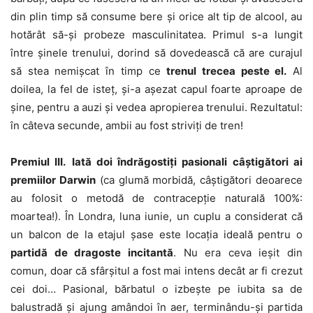
din plin timp să consume bere și orice alt tip de alcool, au
hotărât să-și probeze masculinitatea. Primul s-a lungit
între șinele trenului, dorind să dovedească că are curajul
să stea nemișcat în timp ce
trenul trecea peste el.
Al
doilea, la fel de isteț, și-a așezat capul foarte aproape de
șine, pentru a auzi și vedea apropierea trenului. Rezultatul:
în câteva secunde, ambii au fost striviți de tren!
Premiul III.
Iată doi îndrăgostiți pasionali câștigători ai
premiilor Darwin
(ca glumă morbidă, câștigători deoarece
au folosit o metodă de contracepție naturală 100%:
moartea!). În Londra, luna iunie, un cuplu a considerat că
un balcon de la etajul șase este locația ideală pentru o
partidă de dragoste incitantă
. Nu era ceva ieșit din
comun, doar că sfârșitul a fost mai intens decât ar fi crezut
cei doi… Pasional, bărbatul o izbește pe iubita sa de
balustradă și ajung amândoi în aer, terminându-și partida