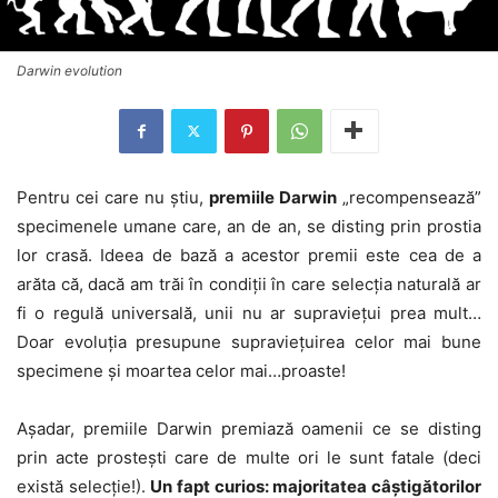
Darwin evolution
Pentru cei care nu știu,
premiile Darwin
„recompensează”
specimenele umane care, an de an, se disting prin prostia
lor crasă. Ideea de bază a acestor premii este cea de a
arăta că, dacă am trăi în condiții în care selecția naturală ar
fi o regulă universală, unii nu ar supraviețui prea mult…
Doar evoluția presupune supraviețuirea celor mai bune
specimene și moartea celor mai…proaste!
Așadar, premiile Darwin premiază oamenii ce se disting
prin acte prostești care de multe ori le sunt fatale (deci
există selecție!).
Un fapt curios: majoritatea câștigătorilor