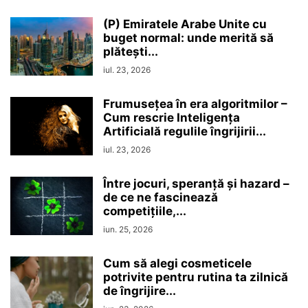
(P) Emiratele Arabe Unite cu
buget normal: unde merită să
plătești...
iul. 23, 2026
Frumusețea în era algoritmilor –
Cum rescrie Inteligența
Artificială regulile îngrijirii...
iul. 23, 2026
Între jocuri, speranță și hazard –
de ce ne fascinează
competițiile,...
iun. 25, 2026
Cum să alegi cosmeticele
potrivite pentru rutina ta zilnică
de îngrijire...