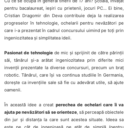
Cu ce se ocupă în general tinerii de 17 ani? Școală, învățat
pentru bacalaureat, ieșiri cu prietenii, jocuri PC… Ei bine,
Cristian Dragomir din Deva contribuie deja la realizarea
progreselor în tehnologie, ochelarii pentru nevăzători pe
care i-a prezentat în cadrul concursului uimind pe toți prin
ingeniozitatea și simplitatea ideii.
Pasionat de tehnologie
de mic și sprijinit de către părinții
săi, tânărul și-a arătat ingeniozitatea prin diferite mici
invenții prezentate la diverse concursuri, precum un braț
robotic. Tânărul, care își va continua studiile în Germania,
dorește ca invențiile sale să fie cu adevărat utile, să ajute
oamenii.
În această idee a creat
perechea de ochelari care îi va
ajuta pe nevăzători să se orienteze
, să perceapă obiectele
din jur și distanța la care sunt acestea situate. Ideea sa
este pe cât de ingenioasă pe atât de simplă (pentru