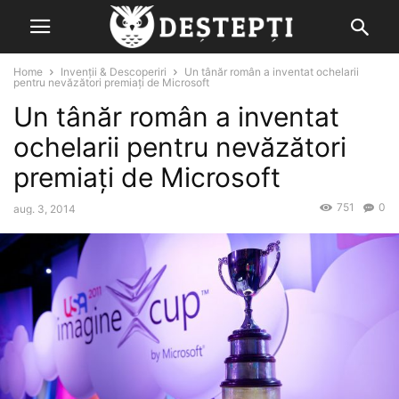
Home
Invenții & Descoperiri
Un tânăr român a inventat ochelarii
pentru nevăzători premiați de Microsoft
Un tânăr român a inventat
ochelarii pentru nevăzători
premiați de Microsoft
751
0
aug. 3, 2014