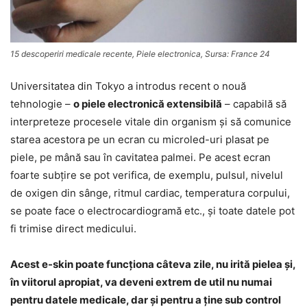
15 descoperiri medicale recente, Piele electronica, Sursa: France 24
Universitatea din Tokyo a introdus recent o nouă
tehnologie –
o piele electronică extensibilă
– capabilă să
interpreteze procesele vitale din organism şi să comunice
starea acestora pe un ecran cu microled-uri plasat pe
piele, pe mână sau în cavitatea palmei. Pe acest ecran
foarte subţire se pot verifica, de exemplu, pulsul, nivelul
de oxigen din sânge, ritmul cardiac, temperatura corpului,
se poate face o electrocardiogramă etc., şi toate datele pot
fi trimise direct medicului.
Acest e-skin poate funcţiona câteva zile, nu irită pielea şi,
în viitorul apropiat, va deveni extrem de util nu numai
pentru datele medicale, dar şi pentru a ţine sub control