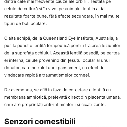
dintre cele mai frecvente cauze ale orbirii. Testată pe
celule de cultură şi în vivo, pe animale, lentila a dat
rezultate foarte bune, fără efecte secundare, în mai multe
tipuri de boli oculare.
O altă echipă, de la Queensland Eye Institute, Australia, a
pus la punct o lentilă terapeutică pentru tratarea leziunilor
de la suprafaţa ochiului. Această lentilă posedă, pe partea
ei internă, celule provenind din ţesutul ocular al unui
donator, care au rolul unui pansament, cu efect de
vindecare rapidă a traumatismelor corneei.
De asemenea, se află în faza de cercetare o lentilă cu
membrană amniotică, prelevată direct din placenta umană,
care are proprietăţi anti-inflamatorii şi cicatrizante.
Senzori comestibili