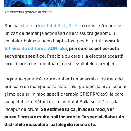
Tratamentul genetic al bolilor
Specialişti de la
Institutul Salk, SUA
, au reuşit să vindece
un caz de demenţă acţionând direct asupra genomului
celulelor bolnave. Acest fapt a fost posibil printr-
o nouă
tehnică de editare a ADN-ului
, prin care se pot corecta
secvenţe specifice.
Precizia cu care s-a efectuat această
modificare a fost uimitoare, ca şi rezultatele operaţiei.
Ingineria genetică, reprezentând un ansamblu de metode
prin care se manipulează materialul genetic, la nivel celular
şi molecular, în mod specific terapia CRISPR/Cas9, la care
au apelat cercetătorii de la Institutul Salk, se află abia la
început de drum.
Se estimează că, în acest mod, vor
putea fi tratate multe boli incurabile, în special diabetul şi
distrofiile musculare, patologiile renale etc.