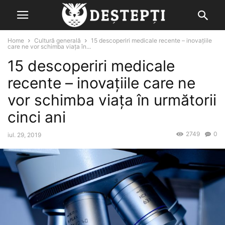
Home
Cultură generală
15 descoperiri medicale recente – inovaţiile
care ne vor schimba viaţa în...
15 descoperiri medicale
recente – inovaţiile care ne
vor schimba viaţa în următorii
cinci ani
2749
0
iul. 29, 2019