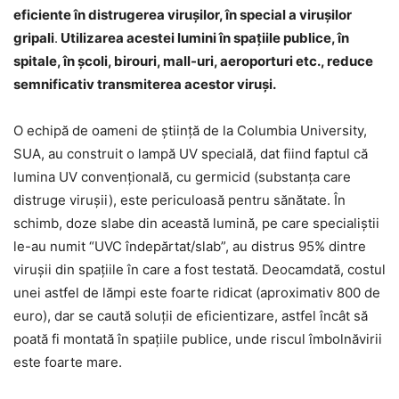
eficiente în distrugerea viruşilor, în special a viruşilor
gripali
.
Utilizarea acestei lumini în spaţiile publice, în
spitale, în şcoli, birouri, mall-uri, aeroporturi etc., reduce
semnificativ transmiterea acestor viruşi.
O echipă de oameni de ştiinţă de la Columbia University,
SUA, au construit o lampă UV specială, dat fiind faptul că
lumina UV convenţională, cu germicid (substanţa care
distruge viruşii), este periculoasă pentru sănătate. În
schimb, doze slabe din această lumină, pe care specialiştii
le-au numit “UVC îndepărtat/slab”, au distrus 95% dintre
viruşii din spaţiile în care a fost testată. Deocamdată, costul
unei astfel de lămpi este foarte ridicat (aproximativ 800 de
euro), dar se caută soluţii de eficientizare, astfel încât să
poată fi montată în spaţiile publice, unde riscul îmbolnăvirii
este foarte mare.