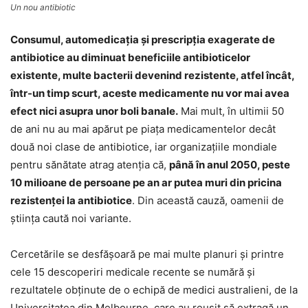
Un nou antibiotic
Consumul, automedicaţia şi prescripţia exagerate de
antibiotice au diminuat beneficiile antibioticelor
existente, multe bacterii devenind rezistente, atfel încât,
într-un timp scurt, aceste medicamente nu vor mai avea
efect nici asupra unor boli banale.
Mai mult, în ultimii 50
de ani nu au mai apărut pe piaţa medicamentelor decât
două noi clase de antibiotice, iar organizaţiile mondiale
pentru sănătate atrag atenţia că,
până în anul 2050, peste
10 milioane de persoane pe an ar putea muri din pricina
rezistenţei la antibiotice
. Din această cauză, oamenii de
ştiinţa caută noi variante.
Cercetările se desfăşoară pe mai multe planuri şi printre
cele 15 descoperiri medicale recente se numără şi
rezultatele obţinute de o echipă de medici australieni, de la
Universitatea din Melbourne, care au reuşit să extragă un