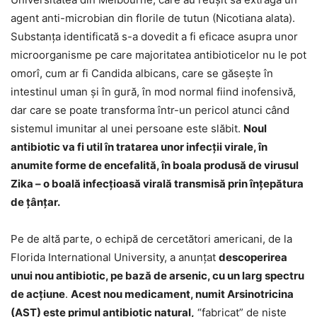
agent anti-microbian din florile de tutun (Nicotiana alata).
Substanţa identificată s-a dovedit a fi eficace asupra unor
microorganisme pe care majoritatea antibioticelor nu le pot
omorî, cum ar fi Candida albicans, care se găseşte în
intestinul uman şi în gură, în mod normal fiind inofensivă,
dar care se poate transforma într-un pericol atunci când
sistemul imunitar al unei persoane este slăbit.
Noul
antibiotic va fi util în tratarea unor infecţii virale, în
anumite forme de encefalită, în boala produsă de virusul
Zika – o boală infecţioasă virală transmisă prin înţepătura
de ţânţar.
Pe de altă parte, o echipă de cercetători americani, de la
Florida International University, a anunţat
descoperirea
unui nou antibiotic, pe bază de arsenic, cu un larg spectru
de acţiune
.
Acest nou medicament, numit Arsinotricina
(AST) este primul antibiotic natural,
“fabricat” de nişte