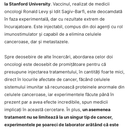
la Stanford University
. Vaccinul, realizat de medicii
oncologi Ronald Levy şi Idit Sagiv-Barfi, este deocamdată
în faza experimentală, dar cu rezultate extrem de
încurajatoare. Este injectabil, compus din doi agenţi cu rol
imunostimulator şi capabil de a elimina celulele
canceroase, dar şi metastazele.
Spre deosebire de alte încercări, abordarea celor doi
oncologi este deosebit de promiţătoare pentru că
presupune injectarea tratamentului, în cantităţi foarte mici,
direct în locurile afectate de cancer, făcând celulele
sistemului imunitar să recunoască proteinele anormale din
celulele canceroase, iar experimentele făcute până în
prezent par a avea efecte incredibile, spun medicii
implicaţi în această cercetare. În plus,
un asemenea
tratament nu se limitează la un singur tip de cancer,
experimentele pe şoareci de laborator arătând că este