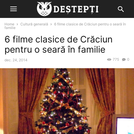
Home
Cultură generală
6 filme clasice de Crăciun pentru o seară în
familie
6 filme clasice de Crăciun
pentru o seară în familie
775
0
dec. 24, 2014