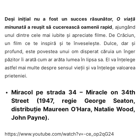
Deși inițial nu a fost un succes răsunător,
O viață
minunată
a reușit să cucerească oamenii rapid
, ajungând
unul dintre cele mai iubite și apreciate filme. De Crăciun,
un film ce te inspiră și te înveselește. Dulce, dar și
profund, este povestea unui om disperat căruia un înger
păzitor îi arată cum ar arăta lumea în lipsa sa. El va înțelege
astfel mai multe despre sensul vieții și va înțelege valoarea
prieteniei.
Miracol pe strada 34 – Miracle on 34th
Street (1947, regie George Seaton,
distribuție Maureen O’Hara, Natalie Wood,
John Payne).
https://www.youtube.com/watch?v=-ce_op2qG24