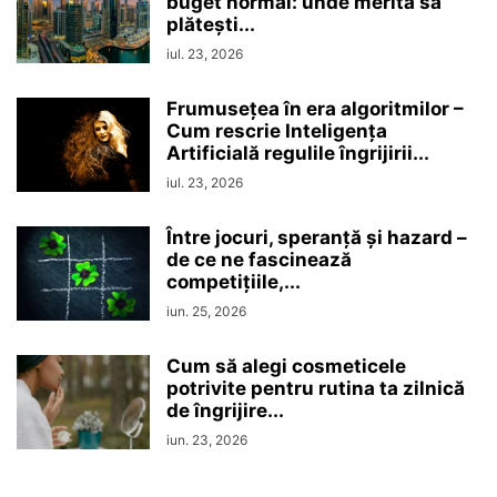
buget normal: unde merită să
plătești...
iul. 23, 2026
Frumusețea în era algoritmilor –
Cum rescrie Inteligența
Artificială regulile îngrijirii...
iul. 23, 2026
Între jocuri, speranță și hazard –
de ce ne fascinează
competițiile,...
iun. 25, 2026
Cum să alegi cosmeticele
potrivite pentru rutina ta zilnică
de îngrijire...
iun. 23, 2026