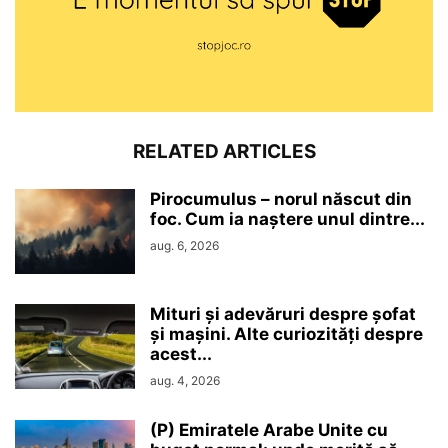
RELATED ARTICLES
Pirocumulus – norul născut din
foc. Cum ia naștere unul dintre...
aug. 6, 2026
Mituri și adevăruri despre șofat
și mașini. Alte curiozități despre
acest...
aug. 4, 2026
(P) Emiratele Arabe Unite cu