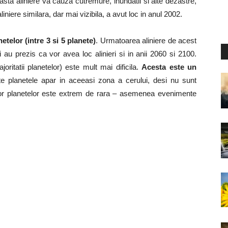
asta aliniere va cauza cutremure, inundatii si alte dezastre,
niere similara, dar mai vizibila, a avut loc in anul 2002.
netelor (intre 3 si 5 planete)
. Urmatoarea aliniere de acest
au prezis ca vor avea loc alinieri si in anii 2060 si 2100.
joritatii planetelor) este mult mai dificila.
Acesta este un
e planetele apar in aceeasi zona a cerului, desi nu sunt
or planetelor este extrem de rara – asemenea evenimente