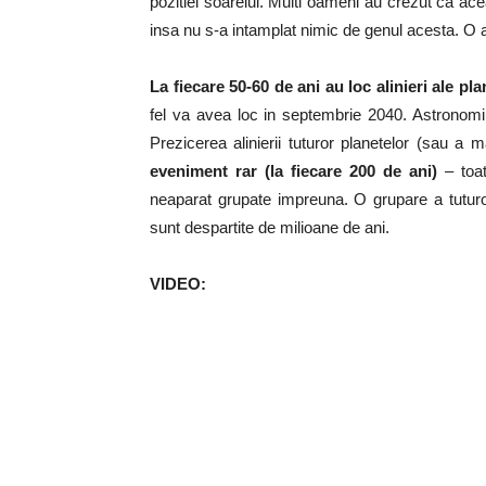
pozitiei soarelui. Multi oameni au crezut ca ace
insa nu s-a intamplat nimic de genul acesta. O ali
La fiecare 50-60 de ani au loc alinieri ale pla
fel va avea loc in septembrie 2040. Astronomii 
Prezicerea alinierii tuturor planetelor (sau a ma
eveniment rar (la fiecare 200 de ani)
– toat
neaparat grupate impreuna. O grupare a tutur
sunt despartite de milioane de ani.
VIDEO: