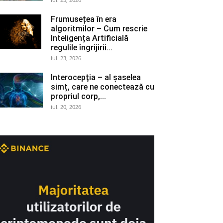
Frumusețea în era
algoritmilor – Cum rescrie
Inteligența Artificială
regulile îngrijirii...
iul. 23, 2026
Interocepţia – al șaselea
simț, care ne conectează cu
propriul corp,...
iul. 20, 2026