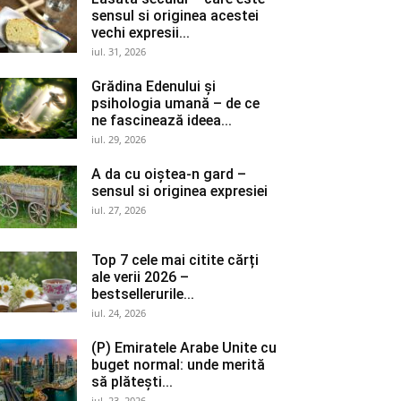
sensul si originea acestei
vechi expresii...
iul. 31, 2026
Grădina Edenului și
psihologia umană – de ce
ne fascinează ideea...
iul. 29, 2026
A da cu oiștea-n gard –
sensul si originea expresiei
iul. 27, 2026
Top 7 cele mai citite cărți
ale verii 2026 –
bestsellerurile...
iul. 24, 2026
(P) Emiratele Arabe Unite cu
buget normal: unde merită
să plătești...
iul. 23, 2026