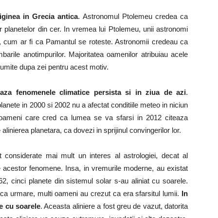
riginea in Grecia antica
. Astronomul Ptolemeu credea ca
lor planetelor din cer. In vremea lui Ptolemeu, unii astronomi
i, cum ar fi ca Pamantul se roteste. Astronomii credeau ca
mbarile anotimpurilor. Majoritatea oamenilor atribuiau acele
 numite dupa zei pentru acest motiv.
eaza fenomenele climatice persista si in ziua de azi
.
planete in 2000 si 2002 nu a afectat conditiile meteo in niciun
ii oameni care cred ca lumea se va sfarsi in 2012 citeaza
alinierea planetara, ca dovezi in sprijinul convingerilor lor.
st considerate mai mult un interes al astrologiei, decat al
ale acestor fenomene. Insa, in vremurile moderne, au existat
62, cinci planete din sistemul solar s-au aliniat cu soarele.
ca urmare, multi oameni au crezut ca era sfarsitul lumii.
In
te cu soarele
. Aceasta aliniere a fost greu de vazut, datorita