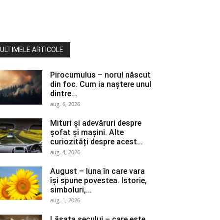
ULTIMELE ARTICOLE
Pirocumulus – norul născut
din foc. Cum ia naștere unul
dintre...
aug. 6, 2026
Mituri și adevăruri despre
șofat și mașini. Alte
curiozități despre acest...
aug. 4, 2026
August – luna în care vara
își spune povestea. Istorie,
simboluri,...
aug. 1, 2026
Lăsata secului – care este