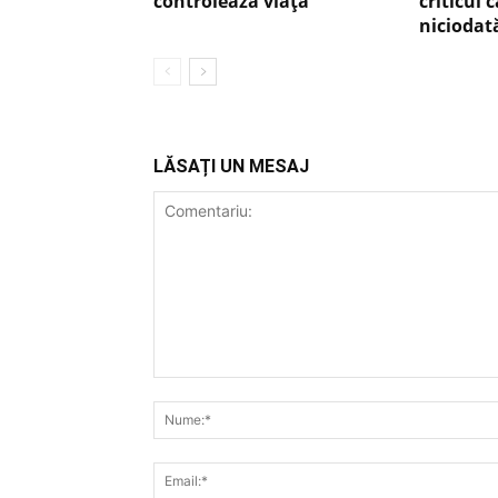
controlează viața
criticul 
niciodat
LĂSAȚI UN MESAJ