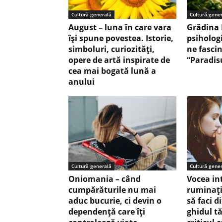
Cultură generală
Cultură gene
August – luna în care vara
Grădina 
își spune povestea. Istorie,
psiholog
simboluri, curiozități,
ne fasci
opere de artă inspirate de
“Paradis
cea mai bogată lună a
anului
Cultură generală
Cultură gene
Oniomania – când
Vocea in
cumpărăturile nu mai
ruminaţ
aduc bucurie, ci devin o
să faci d
dependență care îți
ghidul tă