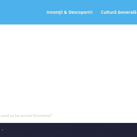
ro
Invenții & Descoperiri
Cultură Generală
si cand au loc aceste fenomene?