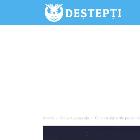
Deștepți.
Acasă
Cultură generală
Ce sunt alinierile pe cer 