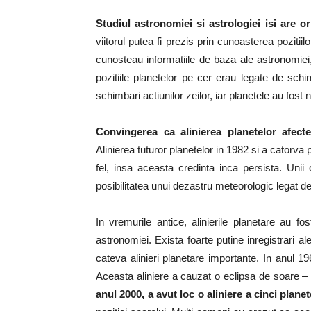
Studiul astronomiei si astrologiei isi are o
viitorul putea fi prezis prin cunoasterea pozitii
cunosteau informatiile de baza ale astronomie
pozitiile planetelor pe cer erau legate de schi
schimbari actiunilor zeilor, iar planetele au fost
Convingerea ca alinierea planetelor afect
Alinierea tuturor planetelor in 1982 si a catorva 
fel, insa aceasta credinta inca persista. Un
posibilitatea unui dezastru meteorologic legat de 
In vremurile antice, alinierile planetare au fo
astronomiei. Exista foarte putine inregistrari 
cateva alinieri planetare importante. In anul 19
Aceasta aliniere a cauzat o eclipsa de soare – 
anul 2000, a avut loc o aliniere a cinci plane