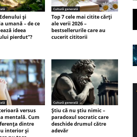
rală
Cultură generală
Edenului și
Top 7 cele mai citite cărți
ia umană – de ce
ale verii 2026 –
nează ideea
bestsellerurile care au
ului pierdut”?
cucerit cititorii
rală
Cultură generală
terioară versus
Ştiu că nu ştiu nimic –
ia mentală. Cum
paradoxul socratic care
iferența dintre
deschide drumul către
u interior și
adevăr