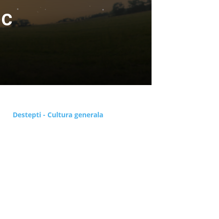
oc
Destepti - Cultura generala