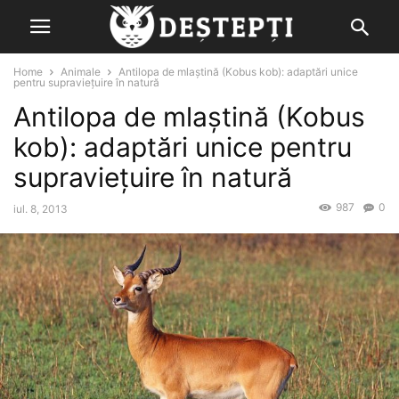
Home
Animale
Antilopa de mlaștină (Kobus kob): adaptări unice
pentru supraviețuire în natură
Antilopa de mlaștină (Kobus
kob): adaptări unice pentru
supraviețuire în natură
987
0
iul. 8, 2013