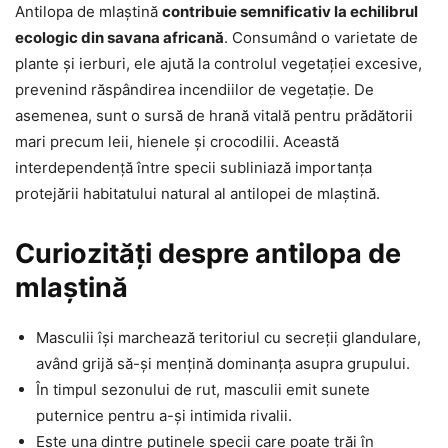
Antilopa de mlaștină
contribuie semnificativ la echilibrul
ecologic din savana africană
. Consumând o varietate de
plante și ierburi, ele ajută la controlul vegetației excesive,
prevenind răspândirea incendiilor de vegetație. De
asemenea, sunt o sursă de hrană vitală pentru prădătorii
mari precum leii, hienele și crocodilii. Această
interdependență între specii subliniază importanța
protejării habitatului natural al antilopei de mlaștină.
Curiozități despre antilopa de
mlaștină
Masculii își marchează teritoriul cu secreții glandulare,
având grijă să-și mențină dominanța asupra grupului.
În timpul sezonului de rut, masculii emit sunete
puternice pentru a-și intimida rivalii.
Este una dintre puținele specii care poate trăi în