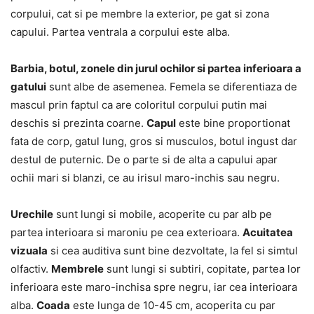
corpului, cat si pe membre la exterior, pe gat si zona
capului. Partea ventrala a corpului este alba.
Barbia, botul, zonele din jurul ochilor si partea inferioara a
gatului
sunt albe de asemenea. Femela se diferentiaza de
mascul prin faptul ca are coloritul corpului putin mai
deschis si prezinta coarne.
Capul
este bine proportionat
fata de corp, gatul lung, gros si musculos, botul ingust dar
destul de puternic. De o parte si de alta a capului apar
ochii mari si blanzi, ce au irisul maro-inchis sau negru.
Urechile
sunt lungi si mobile, acoperite cu par alb pe
partea interioara si maroniu pe cea exterioara.
Acuitatea
vizuala
si cea auditiva sunt bine dezvoltate, la fel si simtul
olfactiv.
Membrele
sunt lungi si subtiri, copitate, partea lor
inferioara este maro-inchisa spre negru, iar cea interioara
alba.
Coada
este lunga de 10-45 cm, acoperita cu par