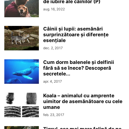
de iubire ale câinilor (P)
aug. 16, 2022
Câinii și lupii: asemănări
surprinzătoare și diferențe
esențiale
dec. 2, 2017
Cum dorm balenele și delfinii
fără să se înece? Descoperă
secretele...
apr. 4, 2017
Koala – animalul cu amprente
uimitor de asemănătoare cu cele
umane
feb. 23, 2017
Tigrul, cea mai mare felină de pe