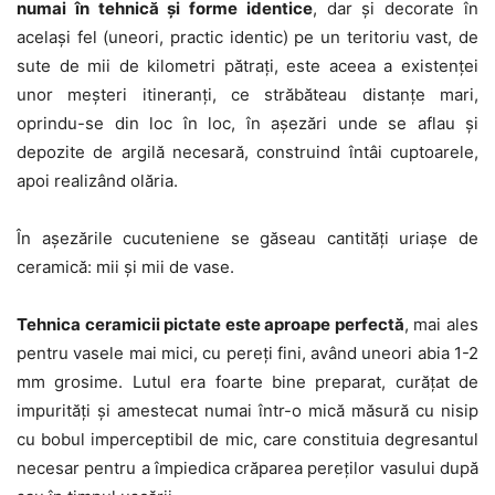
numai în tehnică și forme identice
, dar și decorate în
același fel (uneori, practic identic) pe un teritoriu vast, de
sute de mii de kilometri pătrați, este aceea a existenței
unor meșteri itineranți, ce străbăteau distanțe mari,
oprindu-se din loc în loc, în așezări unde se aflau și
depozite de argilă necesară, construind întâi cuptoarele,
apoi realizând olăria.
În așezările cucuteniene se găseau cantități uriașe de
ceramică: mii și mii de vase.
Tehnica ceramicii pictate este aproape perfectă
, mai ales
pentru vasele mai mici, cu pereți fini, având uneori abia 1-2
mm grosime. Lutul era foarte bine preparat, curățat de
impurități și amestecat numai într-o mică măsură cu nisip
cu bobul imperceptibil de mic, care constituia degresantul
necesar pentru a împiedica crăparea pereților vasului după