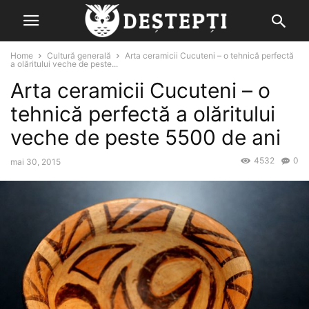
Home
Cultură generală
Arta ceramicii Cucuteni – o tehnică perfectă
a olăritului veche de peste...
Arta ceramicii Cucuteni – o
tehnică perfectă a olăritului
veche de peste 5500 de ani
4532
0
mai 30, 2015