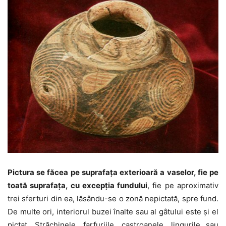
Pictura se făcea pe suprafața exterioară a vaselor, fie pe
toată suprafața, cu excepția fundului
, fie pe aproximativ
trei sferturi din ea, lăsându-se o zonă nepictată, spre fund.
De multe ori, interiorul buzei înalte sau al gâtului este și el
pictat. Străchinele, farfuriile, castroanele, lingurile sau