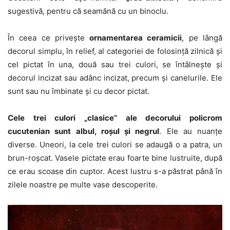
sugestivă, pentru că seamănă cu un binoclu.
În ceea ce privește
ornamentarea ceramicii
, pe lângă
decorul simplu, în relief, al categoriei de folosință zilnică și
cel pictat în una, două sau trei culori, se întâlnește și
decorul incizat sau adânc incizat, precum și canelurile. Ele
sunt sau nu îmbinate și cu decor pictat.
Cele trei culori „clasice” ale decorului policrom
cucutenian sunt albul, roșul și negrul
. Ele au nuanțe
diverse. Uneori, la cele trei culori se adaugă o a patra, un
brun-roșcat. Vasele pictate erau foarte bine lustruite, după
ce erau scoase din cuptor. Acest lustru s-a păstrat până în
zilele noastre pe multe vase descoperite.