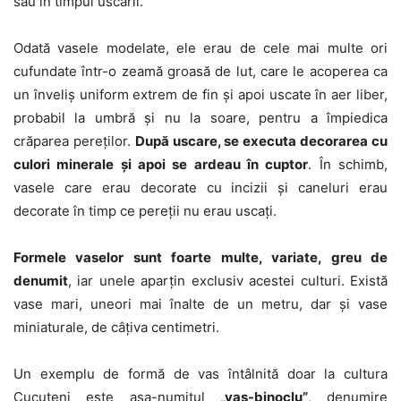
sau în timpul uscării.
Odată vasele modelate, ele erau de cele mai multe ori
cufundate într-o zeamă groasă de lut, care le acoperea ca
un înveliș uniform extrem de fin și apoi uscate în aer liber,
probabil la umbră şi nu la soare, pentru a împiedica
crăparea pereților.
După uscare, se executa decorarea cu
culori minerale și apoi se ardeau în cuptor
. În schimb,
vasele care erau decorate cu incizii și caneluri erau
decorate în timp ce pereții nu erau uscați.
Formele vaselor sunt foarte multe, variate, greu de
denumit
, iar unele aparțin exclusiv acestei culturi. Există
vase mari, uneori mai înalte de un metru, dar și vase
miniaturale, de câțiva centimetri.
Un exemplu de formă de vas întâlnită doar la cultura
Cucuteni este așa-numitul
„vas-binoclu”
, denumire