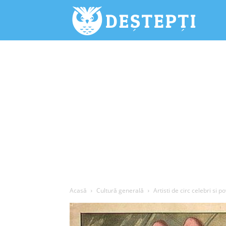
Deștepți.
Acasă
Cultură generală
Artisti de circ celebri si p