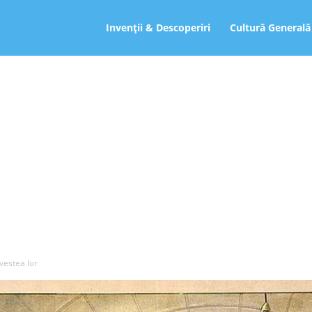
ro
Invenții & Descoperiri
Cultură Generală
ovestea lor