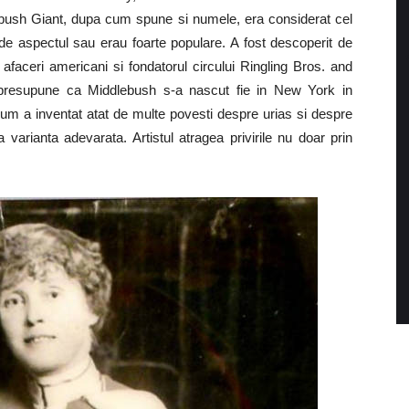
ddlebush Giant, dupa cum spune si numele, era considerat cel
e de aspectul sau erau foarte populare. A fost descoperit de
afaceri americani si fondatorul circului Ringling Bros. and
presupune ca Middlebush s-a nascut fie in New York in
rnum a inventat atat de multe povesti despre urias si despre
ia varianta adevarata. Artistul atragea privirile nu doar prin
.