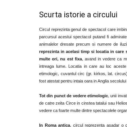
Scurta istorie a circului
Circul reprezinta genul de spectacol care imbin
parcursul acestui spectacol putand fi admirat
animalelor dresate precum si numere de iluzi
reprezinta in acelasi timp si locatia in car
multe ori, nu est fixa
, avand in vedere ca mar
intreaga lume. Locatia in care au loc acest
etimologic, cuvantul circ (gr. kirkos, lat. cir
fost atestat pentru intaia oara in Anglia secolului
Tot din punct de vedere etimologic
, unii inv
de catre zeita Circe in cinstea tatalui sau Heli
vedere ca foarte multe dintre spectacolele orga
In Roma antica
, circul reprezenta asadar o c