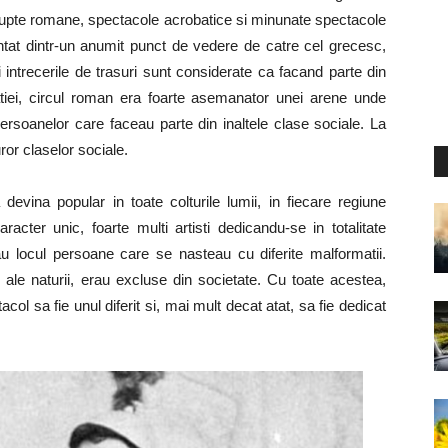
 si lupte romane, spectacole acrobatice si minunate spectacole
ntat dintr-un anumit punct de vedere de catre cel grecesc,
intrecerile de trasuri sunt considerate ca facand parte din
catiei, circul roman era foarte asemanator unei arene unde
ersoanelor care faceau parte din inaltele clase sociale. La
or claselor sociale.
evina popular in toate colturile lumii, in fiecare regiune
acter unic, foarte multi artisti dedicandu-se in totalitate
seau locul persoane care se nasteau cu diferite malformatii.
 ale naturii, erau excluse din societate. Cu toate acestea,
col sa fie unul diferit si, mai mult decat atat, sa fie dedicat