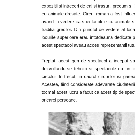
expozitii si intreceri de cai si trasuri, precum
cu animale dresate. Circul roman a fost influe
avand in vedere ca spectacolele cu animale si 
traditia grecilor. Din punctul de vedere al lo
locurile superioare erau intotdeauna dedicate p
acest spectacol aveau acces reprezentantii tutur
Treptat, acest gen de spectacol a inceput sa d
dezvoltandu-se tehnici si spectacole cu un car
circului. In trecut, in cadrul circurilor isi ga
Acestea, fiind considerate adevarate ciudatenii
tocmai acest lucru a facut ca acest tip de specta
oricarei persoane.