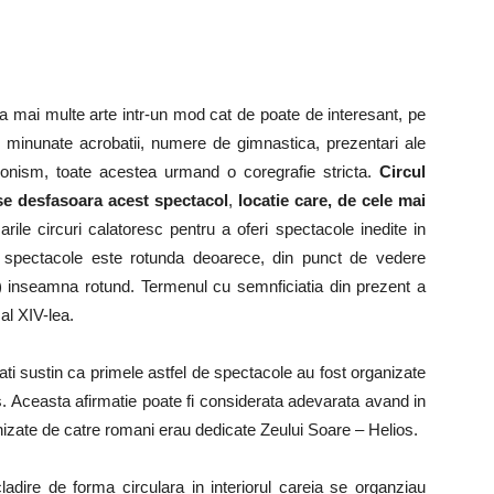
a mai multe arte intr-un mod cat de poate de interesant, pe
e minunate acrobatii, numere de gimnastica, prezentari ale
onism, toate acestea urmand o coregrafie stricta.
Circul
e se desfasoara acest spectacol
,
locatie care, de cele mai
ile circuri calatoresc pentru a oferi spectacole inedite in
e spectacole este rotunda deoarece, din punct de vedere
cus) inseamna rotund. Termenul cu semnficiatia din prezent a
 al XIV-lea.
atati sustin ca primele astfel de spectacole au fost organizate
os. Aceasta afirmatie poate fi considerata adevarata avand in
nizate de catre romani erau dedicate Zeului Soare – Helios.
ladire de forma circulara in interiorul careia se organziau