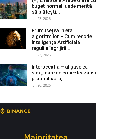
(P) Emiratele Arabe Unite cu
buget normal: unde merită
să plătești...
iul. 23, 2026
Frumusețea în era
algoritmilor – Cum rescrie
Inteligența Artificială
regulile îngrijirii...
iul. 23, 2026
Interocepţia – al șaselea
simț, care ne conectează cu
propriul corp,...
iul. 20, 2026