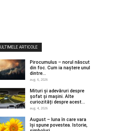
ULTIMELE ARTICOLE
Pirocumulus – norul născut
din foc. Cum ia naștere unul
dintre...
aug. 6, 2026
Mituri și adevăruri despre
șofat și mașini. Alte
curiozități despre acest...
aug. 4, 2026
August – luna în care vara
își spune povestea. Istorie,
simboluri,...