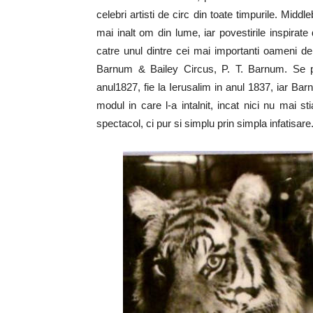
celebri artisti de circ din toate timpurile. Mi
mai inalt om din lume, iar povestirile inspirat
catre unul dintre cei mai importanti oameni de 
Barnum & Bailey Circus, P. T. Barnum. Se 
anul1827, fie la Ierusalim in anul 1837, iar Ba
modul in care l-a intalnit, incat nici nu mai st
spectacol, ci pur si simplu prin simpla infatisare