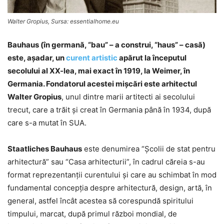
Walter Gropius, Sursa: essentialhome.eu
Bauhaus (în germană, “bau” – a construi, “haus” – casă)
este, aşadar, un
curent artistic
apărut la începutul
secolului al XX-lea, mai exact în 1919, la Weimer, în
Germania. Fondatorul acestei mişcări este arhitectul
Walter Gropius
, unul dintre marii artitecti ai secolului
trecut, care a trăit şi creat în Germania până în 1934, după
care s-a mutat în SUA.
Staatliches Bauhaus
este denumirea “Şcolii de stat pentru
arhitectură” sau “Casa arhitecturii”, în cadrul căreia s-au
format reprezentanţii curentului şi care au schimbat în mod
fundamental concepţia despre arhitectură, design, artă, în
general, astfel încât acestea să corespundă spiritului
timpului, marcat, după primul război mondial, de