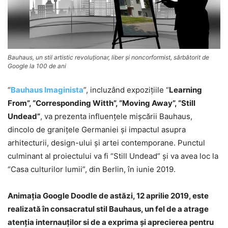
Bauhaus, un stil artistic revoluţionar, liber şi noncorformist, sărbătorit de
Google la 100 de ani
“
Bauhaus Imaginista
”, incluzând expoziţiile “
Learning
From”, “Corresponding Witth”, “Moving Away”, “Still
Undead”
, va prezenta influenţele mişcării Bauhaus,
dincolo de graniţele Germaniei şi impactul asupra
arhitecturii, design-ului şi artei contemporane. Punctul
culminant al proiectului va fi “Still Undead” şi va avea loc la
“Casa culturilor lumii”, din Berlin, în iunie 2019.
Animaţia Google Doodle de astăzi, 12 aprilie 2019, este
realizată în consacratul stil Bauhaus, un fel de a atrage
atenţia internauţilor si de a exprima şi aprecierea pentru