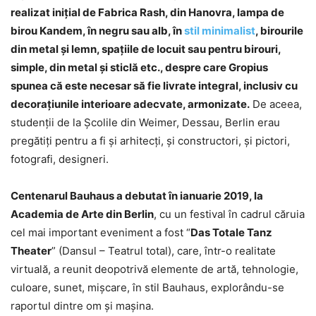
realizat iniţial de Fabrica Rash, din Hanovra, lampa de
birou Kandem, în negru sau alb, în
stil minimalist
, birourile
din metal şi lemn, spaţiile de locuit sau pentru birouri,
simple, din metal şi sticlă etc., despre care Gropius
spunea că este necesar să fie livrate integral, inclusiv cu
decoraţiunile interioare adecvate, armonizate.
De aceea,
studenţii de la Şcolile din Weimer, Dessau, Berlin erau
pregătiţi pentru a fi şi arhitecţi, şi constructori, şi pictori,
fotografi, designeri.
Centenarul Bauhaus a debutat în ianuarie 2019, la
Academia de Arte din Berlin
, cu un festival în cadrul căruia
cel mai important eveniment a fost “
Das Totale Tanz
Theater
” (Dansul – Teatrul total), care, într-o realitate
virtuală, a reunit deopotrivă elemente de artă, tehnologie,
culoare, sunet, mişcare, în stil Bauhaus, explorându-se
raportul dintre om şi maşina.