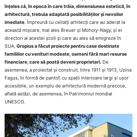
înţeles că, în epoca în care trăia, dimensiunea estetică, în
arhitectură, trebuia adaptată posibilităţilor şi nevoilor
imediate
. Împreună cu ceilalţi arhitecţi care au aderat la
această mişcare, mai ales Breuer şi Moholy-Nagy, şi ei
directori ai acestei şcoli şi care au ales să emigreze în
SUA,
Gropius a făcut proiecte pentru case destinate
familiilor cu venituri modeste, oameni fără mari resurse
financiare, care să poată deveni proprietari.
De
asemenea, a proiectat şi construit, între 1911 şi 1913, Uzina
Fagus, în formă de pantof, cu spaţii interioare largi şi uşor
accesibile, un exemplu de arhitectură modernă precoce,
aflată astăzi, de asemenea, în Patrimoniul mondial
UNESCO.