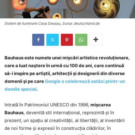
Sistem de iluminare Casa Dessau, Sursa: deutschland.de
Bauhaus este numele unei mişcări artistice revoluţionare,
care a luat naştere în urmă cu 100 de ani, care continuă
să-i inspire pe artiştii, arhitecţii şi designerii din diverse
domenii şi pe care
Google o celebrează astăzi printr-un
doodle special
.
Intrată în Patrimoniul UNESCO din 1996,
mişcarea
Bauhaus
, devenită stil internaţional, reprezintă şi în
prezent, un spaţiu al creativităţii, al libertăţii, al inventării
de noi forme şi expresii în construcţia clădirilor, în