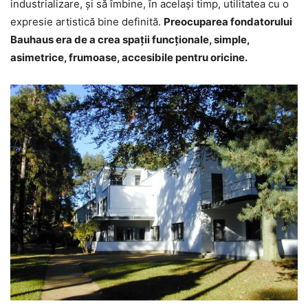
industrializare, şi să îmbine, în acelaşi timp, utilitatea cu o
expresie artistică bine definită.
Preocuparea fondatorului
Bauhaus era de a crea spaţii funcţionale, simple,
asimetrice, frumoase, accesibile pentru oricine.