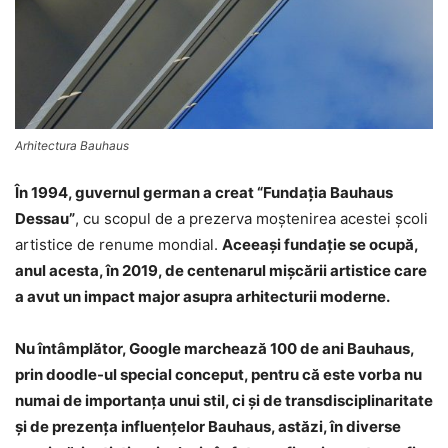
Arhitectura Bauhaus
În 1994, guvernul german a creat “Fundaţia Bauhaus
Dessau”
, cu scopul de a prezerva moştenirea acestei şcoli
artistice de renume mondial.
Aceeaşi fundaţie se ocupă,
anul acesta, în 2019, de centenarul mişcării artistice care
a avut un impact major asupra arhitecturii moderne.
Nu întâmplător, Google marchează 100 de ani Bauhaus,
prin doodle-ul special conceput, pentru că este vorba nu
numai de importanţa unui stil, ci şi de transdisciplinaritate
şi de prezenţa influenţelor Bauhaus, astăzi, în diverse