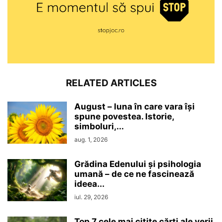
RELATED ARTICLES
August – luna în care vara își
spune povestea. Istorie,
simboluri,...
aug. 1, 2026
Grădina Edenului și psihologia
umană – de ce ne fascinează
ideea...
iul. 29, 2026
Top 7 cele mai citite cărți ale verii