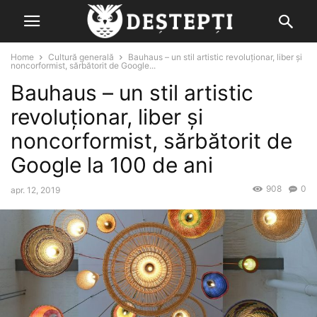
Home
Cultură generală
Bauhaus – un stil artistic revoluţionar, liber şi
noncorformist, sărbătorit de Google...
Bauhaus – un stil artistic
revoluţionar, liber şi
noncorformist, sărbătorit de
Google la 100 de ani
908
0
apr. 12, 2019