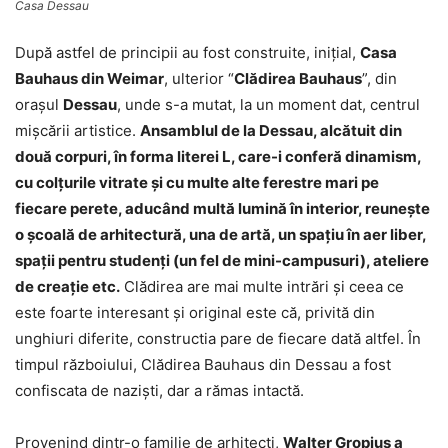
Casa Dessau
După astfel de principii au fost construite, iniţial,
Casa
Bauhaus din Weimar
, ulterior “
Clădirea Bauhaus
”, din
oraşul
Dessau
, unde s-a mutat, la un moment dat, centrul
mişcării artistice.
Ansamblul de la Dessau, alcătuit din
două corpuri, în forma literei L, care-i conferă dinamism,
cu colţurile vitrate şi cu multe alte ferestre mari pe
fiecare perete, aducând multă lumină în interior, reuneşte
o şcoală de arhitectură, una de artă, un spaţiu în aer liber,
spaţii pentru studenţi (un fel de mini-campusuri), ateliere
de creaţie etc.
Clădirea are mai multe intrări şi ceea ce
este foarte interesant şi original este că, privită din
unghiuri diferite, constructia pare de fiecare dată altfel. În
timpul războiului, Clădirea Bauhaus din Dessau a fost
confiscata de nazişti, dar a rămas intactă.
Provenind dintr-o familie de arhitecţi,
Walter Gropius a