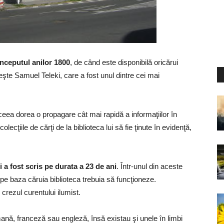
începutul anilor 1800
, de când este disponibilă oricărui
eşte Samuel Teleki, care a fost unul dintre cei mai
ceea dorea o propagare cât mai rapidă a informaţiilor în
lecţiile de cărţi de la biblioteca lui să fie ţinute în evidenţă,
a fost scris pe durata a 23 de ani
. Într-unul din aceste
 pe baza căruia biblioteca trebuia să funcţioneze.
 crezul curentului ilumist.
mană, franceză sau engleză, însă existau şi unele în limbi