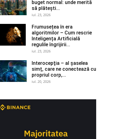
buget normal: unde merită
să plătești...
iul. 23, 2026
Frumusețea în era
algoritmilor – Cum rescrie
Inteligența Artificială
regulile îngrijirii...
iul. 23, 2026
Interocepţia – al șaselea
simț, care ne conectează cu
propriul corp,...
iul. 20, 2026