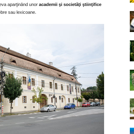
teva aparţinând unor
academii şi societăţi ştiinţifice
lebre sau lexicoane.