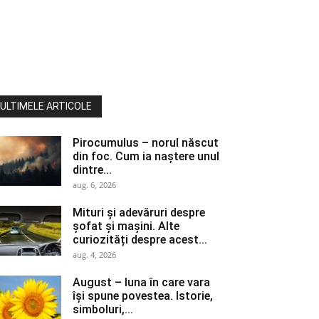
ULTIMELE ARTICOLE
Pirocumulus – norul născut
din foc. Cum ia naștere unul
dintre...
aug. 6, 2026
Mituri și adevăruri despre
șofat și mașini. Alte
curiozități despre acest...
aug. 4, 2026
August – luna în care vara
își spune povestea. Istorie,
simboluri,...