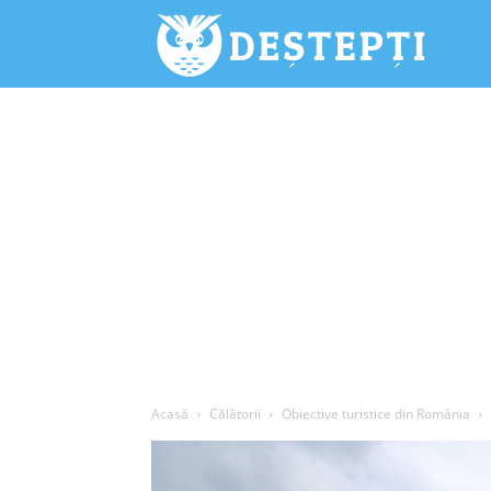
Deștepți.
Acasă
Călătorii
Obiective turistice din România