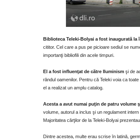
Biblioteca Teleki-Bolyai a fost inaugurată la 
cititor. Cel care a pus pe picioare sediul se num
importanţi bibliofili din acele timpuri.
El a fost influenţat de către Iluminism
şi de a
rândul oamenilor. Pentru că Teleki voia ca toate co
el a realizat un amplu catalog.
Acesta a avut numai puţin de patru volume şi 
volume, autorul a inclus şi un regulament intern
Majoritatea cărţilor de la Teleki-Bolyai prezentau
Dintre acestea, multe erau scrise în latină, ger