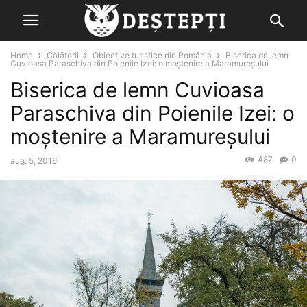
Home
Călătorii
Obiective turistice din România
Biserica de lemn
Cuvioasa Paraschiva din Poienile Izei: o moștenire a Maramureșului
Biserica de lemn Cuvioasa
Paraschiva din Poienile Izei: o
moștenire a Maramureșului
487
0
aug. 5, 2016