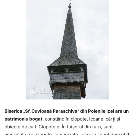
Biserica „Sf. Cuvioasă Paraschiva” din Poienile Izei are un
patrimoniu bogat
, constând în clopote, icoane, cărți și
obiecte de cult. Clopotele: În foișorul din turn, sunt
amplasate trei clopote, armonizate, care au sunet deosebit: