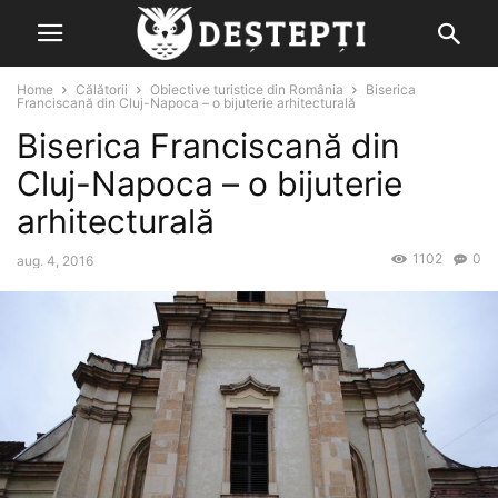
Home
Călătorii
Obiective turistice din România
Biserica
Franciscană din Cluj-Napoca – o bijuterie arhitecturală
Biserica Franciscană din
Cluj-Napoca – o bijuterie
arhitecturală
1102
0
aug. 4, 2016