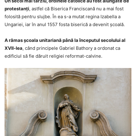
Un secol mai târziu, ordinele catolice au fost alungate de
protestanţi
, astfel că Biserica Franciscană nu a mai fost
folosită pentru slujbe. În ea s-a mutat regina Izabella a
Ungariei, iar în anul 1557 fosta biserică a devenit şcoală.
A rămas școala unitariană până la începutul secolului al
XVII-lea
, când principele Gabriel Bathory a ordonat ca
edificiul să fie dăruit religiei reformat-calvine.