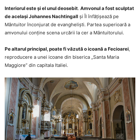
Interiorul este şi el unul deosebit
.
Amvonul a fost sculptat
de acelaşi Johannes Nachtingall
şi Îl înfăţişează pe
Mântuitor înconjurat de evanghelişti. Partea superioară a
amvonului conţine scena urcării la cer a Mântuitorului.
Pe altarul principal, poate fi văzută o icoană a Fecioarei
,
reproducere a unei icoane din biserica „Santa Maria
Maggiore” din capitala Italiei.