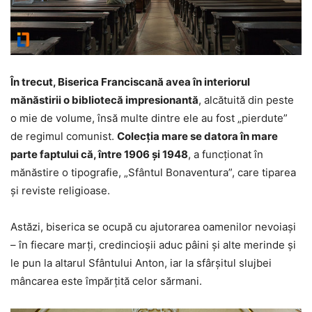
În trecut, Biserica Franciscană avea în interiorul
mănăstirii o bibliotecă impresionantă
, alcătuită din peste
o mie de volume, însă multe dintre ele au fost „pierdute”
de regimul comunist.
Colecţia mare se datora în mare
parte faptului că, între 1906 şi 1948
, a funcţionat în
mănăstire o tipografie, „Sfântul Bonaventura”, care tiparea
şi reviste religioase.
Astăzi, biserica se ocupă cu ajutorarea oamenilor nevoiaşi
– în fiecare marţi, credincioşii aduc pâini şi alte merinde şi
le pun la altarul Sfântului Anton, iar la sfârşitul slujbei
mâncarea este împărţită celor sărmani.