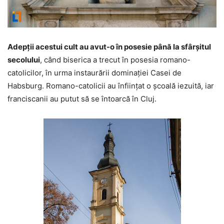
Adepţii acestui cult au avut-o în posesie până la sfârşitul
secolului
, când biserica a trecut în posesia romano-
catolicilor, în urma instaurării dominației Casei de
Habsburg. Romano-catolicii au înfiinţat o şcoală iezuită, iar
franciscanii au putut să se întoarcă în Cluj.