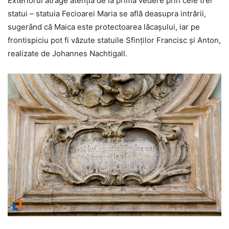
Exteriorul atrage atenţia de la prima vedere prin cele trei
statui – statuia Fecioarei Maria se află deasupra intrării,
sugerând că Maica este protectoarea lăcaşului, iar pe
frontispiciu pot fi văzute statuile Sfinţilor Francisc şi Anton,
realizate de Johannes Nachtigall.