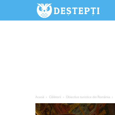
Deștepți.
Acasă
Călătorii
Obiective turistice din România