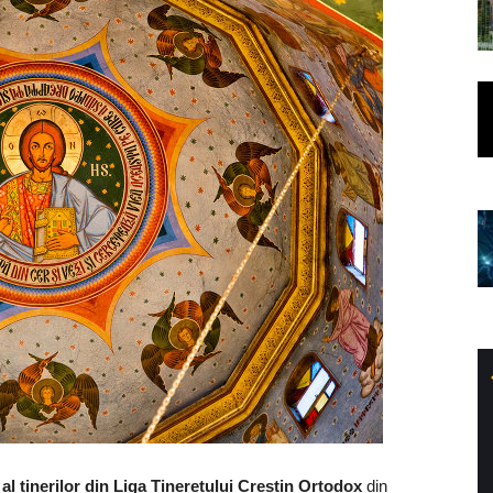
 al tinerilor din Liga Tineretului Creștin Ortodox
din