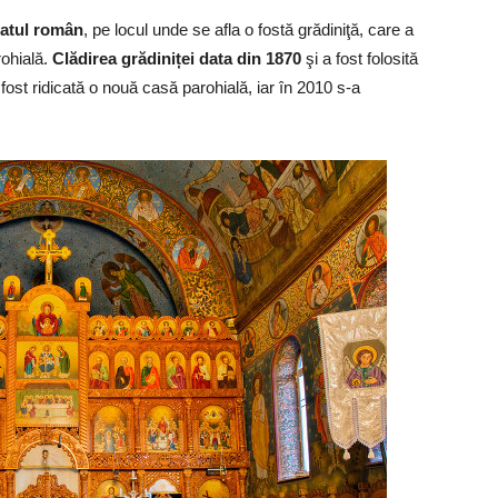
tatul român
, pe locul unde se afla o fostă grădiniţă, care a
ohială.
Clădirea grădiniței data din 1870
şi a fost folosită
fost ridicată o nouă casă parohială, iar în 2010 s-a