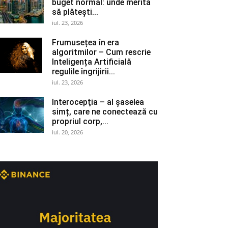
buget normal: unde merită
să plătești...
iul. 23, 2026
Frumusețea în era
algoritmilor – Cum rescrie
Inteligența Artificială
regulile îngrijirii...
iul. 23, 2026
Interocepţia – al șaselea
simț, care ne conectează cu
propriul corp,...
iul. 20, 2026