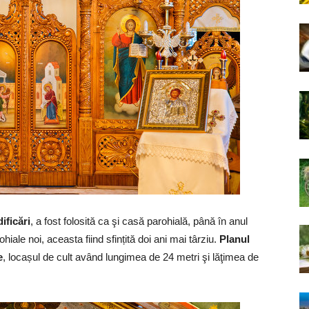
ificări
, a fost folosită ca şi casă parohială, până în anul
iale noi, aceasta fiind sfințită doi ani mai târziu.
Planul
e
, locașul de cult având lungimea de 24 metri şi lăţimea de