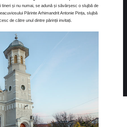
ulți tineri și nu numai, se adună și săvârșesc o slujbă de
cuviosului Părinte Arhimandrit Antonie Pința, slujbă
c de către unul dintre părinții invitați.