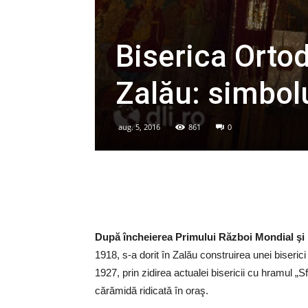
Biserica Orto
Zalău: simbolul
aug. 5, 2016
861
0
După încheierea Primului Război Mondial şi 
1918, s-a dorit în Zalău construirea unei biserici
1927, prin zidirea actualei bisericii cu hramul 
cărămidă ridicată în oraş.