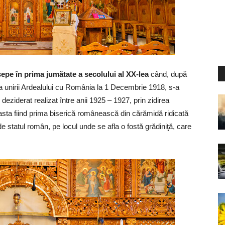
cepe în prima jumătate a secolului al XX-lea
când, după
a unirii Ardealului cu România la 1 Decembrie 1918, s-a
 deziderat realizat între anii 1925 – 1927, prin zidirea
easta fiind prima biserică românească din cărămidă ridicată
de statul român, pe locul unde se afla o fostă grădiniţă, care