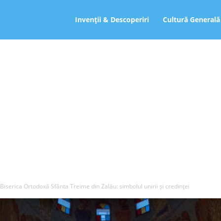
ro
Invenții & Descoperiri
Cultură Generală
Biserica Ortodoxă Sfânta Treime din Zalău: simbolul unirii și credinței