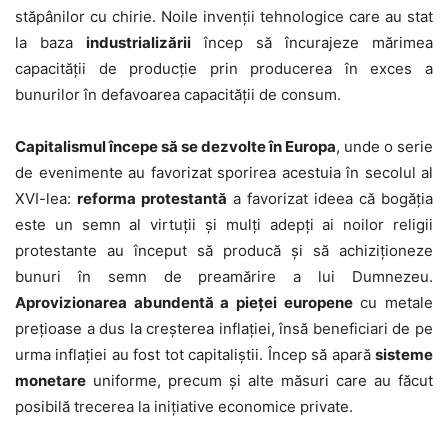
stăpânilor cu chirie. Noile invenții tehnologice care au stat
la baza
industrializării
încep să încurajeze mărimea
capacității de producție prin producerea în exces a
bunurilor în defavoarea capacității de consum.
Capitalismul începe să se dezvolte în Europa
, unde o serie
de evenimente au favorizat sporirea acestuia în secolul al
XVI-lea:
reforma protestantă
a favorizat ideea că bogăția
este un semn al virtuții și mulți adepți ai noilor religii
protestante au început să producă și să achiziționeze
bunuri în semn de preamărire a lui Dumnezeu.
Aprovizionarea abundentă a pieței europene
cu metale
prețioase a dus la creșterea inflației, însă beneficiari de pe
urma inflației au fost tot capitaliștii. Încep să apară
sisteme
monetare
uniforme, precum și alte măsuri care au făcut
posibilă trecerea la inițiative economice private.