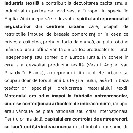
Industria textilă
a contribuit la dezvoltarea capitalismului
industrial în partea de nord-vest a Europei, în special în
Anglia. Aici începe să se dezvolte
spiritul antreprenorial al
negustorilor din centrele urbane
care, scăpați de
restricțiile impuse de breasla comercianților în ceea ce
privește calitatea, prețul și forța de muncă, au putut obține
mână de lucru ieftină venită din partea producătorilor rurali
independenți sau șomeri din Europa rurală. În zonele în
care s-a dezvoltat producția textilă (Vestul Angliei sau
Picardy în Franța), antreprenorii din centrele urbane se
ocupau doar de torsul lânii brute și a inului, lăsând în baza
țesătorilor specialiști prelucrarea materialului textil.
Materialul era adus înapoi la fabricile antreprenorilor,
unde se confecționau articolele de îmbrăcăminte
, iar apoi
erau vândute pe piața națională sau chiar internațională.
Pentru prima dată,
capitalul era controlat de antreprenori,
iar lucrătorii își vindeau munca
în schimbul unor sume de