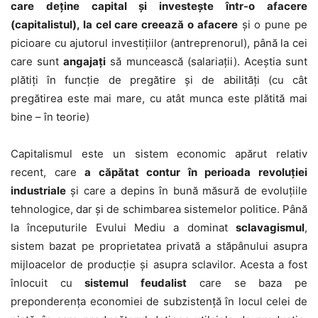
care deține capital și investește într-o afacere
(capitalistul), la cel care creează o afacere
și o pune pe
picioare cu ajutorul investițiilor (antreprenorul), până la cei
care sunt
angajați
să muncească (salariații). Aceștia sunt
plătiți în funcție de pregătire și de abilități (cu cât
pregătirea este mai mare, cu atât munca este plătită mai
bine – în teorie)
Capitalismul este un sistem economic apărut relativ
recent, care
a căpătat contur în perioada revoluției
industriale
și care a depins în bună măsură de evoluțiile
tehnologice, dar și de schimbarea sistemelor politice. Până
la începuturile Evului Mediu a dominat
sclavagismul
,
sistem bazat pe proprietatea privată a stăpânului asupra
mijloacelor de producție și asupra sclavilor. Acesta a fost
înlocuit cu
sistemul feudalist
care se baza pe
preponderența economiei de subzistență în locul celei de