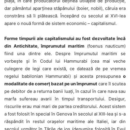
piață, în care producătorul deținea utilajele de producție,
dar pământul aparținea stăpânului (boier, nobil), căruia era
constrâns să îi plătească. Începând cu secolul al XVI-lea
apare o nouă formă de sistem economic – capitalismul.
Forme timpurii ale capitalismului au fost dezvoltate încă
din
Antichitate, împrumutul maritim
(foenus nauticum)
fiind una dintre ele. Despre împrumutul maritim se
vorbește și în Codul lui Hammurabi (cea mai veche
culegere de legi care există, ce datează de pe vremea
regelui babilonian Hammurabi) și acesta presupunea
o
modalitate de comerț bazat pe un împrumut
care îl scutea
pe debitor de a returna banii luați, în cazul în care nava sau
marfa sufereau avarii în timpul transportului. Desigur,
riscurile erau mai mari de partea creditorului. Acest sistem
a fost folosit în special în Genova în secolul al XIII-lea și s-a
răspândit în restul orașelor maritime ale Italiei, iar din
secolul următor în Țările de jos (denumire folosită în Evul