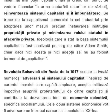
însemnat mai puțin capital uman și cresc din punct de
vedere financiar în urma capturării datoriilor de război),
reinventează sistemul capitalist și îl îmbunătățesc
. Se
trece de la capitalismul comercial la cel industrial prin
adoptarea unor măsuri precum instaurarea instituției
proprietății private și minimizarea rolului statului în
afacerile private
. Ideologia care a stat la baza sistemului
capitalist a fost analizată pe larg de către Adam Smith,
chiar dacă nici acesta și nici adepții săi nu au folosit
termenul de „capitalism”.
Revoluția Bolșevică din Rusia de la 1917
scoate la iveală
numeroși
adversari ai sistemului capitalist
. Inspirați de
curentul marxist care capătă amploare, aceștia militează
împotriva asupririi proletariatului de către capitaliști și
contribuie la dezvoltarea ideii de
economie colectivă
,
specifică socialismului. Cele două sisteme economice vot
fi adversare pe întregul parcurs al secolului al XX-lea.