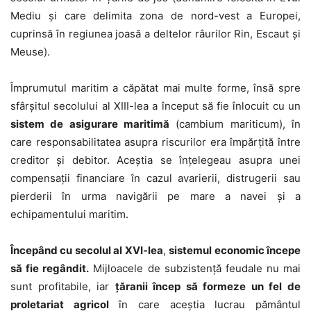
Mediu și care delimita zona de nord-vest a Europei,
cuprinsă în regiunea joasă a deltelor râurilor Rin, Escaut și
Meuse).
Împrumutul maritim a căpătat mai multe forme, însă spre
sfârșitul secolului al XIII-lea a început să fie înlocuit cu un
sistem de asigurare maritimă
(cambium mariticum), în
care responsabilitatea asupra riscurilor era împărțită între
creditor și debitor. Aceștia se înțelegeau asupra unei
compensații financiare în cazul avarierii, distrugerii sau
pierderii în urma navigării pe mare a navei și a
echipamentului maritim.
Începând cu secolul al XVI-lea
,
sistemul economic începe
să fie regândit.
Mijloacele de subzistență feudale nu mai
sunt profitabile, iar
țăranii încep să formeze un fel de
proletariat agricol
în care aceștia lucrau pământul