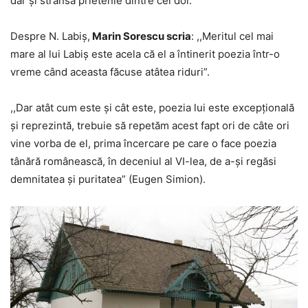
dar şi strânsa prietenie dintre cei doi.
Despre N. Labiș,
Marin Sorescu scria
: ,,Meritul cel mai
mare al lui Labiș este acela că el a întinerit poezia într-o
vreme când aceasta făcuse atâtea riduri”.
,,Dar atât cum este şi cât este, poezia lui este excepţională
şi reprezintă, trebuie să repetăm acest fapt ori de câte ori
vine vorba de el, prima încercare pe care o face poezia
tânără românească, în deceniul al VI-lea, de a-şi regăsi
demnitatea şi puritatea” (Eugen Simion).