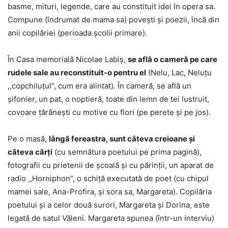
basme, mituri, legende, care au constituit idei în opera sa.
Compune (îndrumat de mama sa) poveşti şi poezii, încă din
anii copilăriei (perioada şcolii primare).
În Casa memorială Nicolae Labiș,
se află o cameră pe care
rudele sale au reconstituit-o pentru el
(Nelu, Lac, Neluțu
,,copchiluțul”, cum era alintat). În cameră, se află un
şifonier, un pat, o noptieră, toate din lemn de tei lustruit,
covoare ţărăneşti cu motive cu flori (pe perete şi pe jos).
Pe o masă,
lângă fereastra, sunt câteva creioane şi
câteva cărţi
(cu semnătura poetului pe prima pagină),
fotografii cu prietenii de şcoală şi cu părinţii, un aparat de
radio ,,Horniphon”, o schiţă executată de poet (cu chipul
mamei sale, Ana-Profira, şi sora sa, Margareta). Copilăria
poetului şi a celor două surori, Margareta şi Dorina, este
legată de satul Văleni. Margareta spunea (într-un interviu)