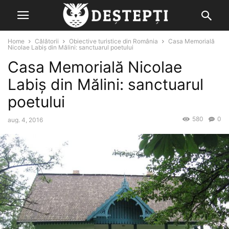
Home
Călătorii
Obiective turistice din România
Casa Memorială
Nicolae Labiș din Mălini: sanctuarul poetului
Casa Memorială Nicolae
Labiș din Mălini: sanctuarul
poetului
580
0
aug. 4, 2016