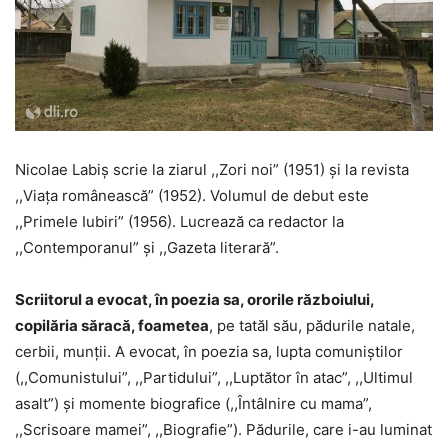
Nicolae Labiș scrie la ziarul ,,Zori noi” (1951) şi la revista
,,Viaţa românească” (1952). Volumul de debut este
,,Primele Iubiri” (1956). Lucrează ca redactor la
,,Contemporanul” şi ,,Gazeta literară”.
Scriitorul a evocat, în poezia sa, ororile războiului,
copilăria săracă, foametea
, pe tatăl său, pădurile natale,
cerbii, munţii. A evocat, în poezia sa, lupta comuniştilor
(,,Comunistului”, ,,Partidului”, ,,Luptător în atac”, ,,Ultimul
asalt”) şi momente biografice (,,Întâlnire cu mama”,
,,Scrisoare mamei”, ,,Biografie”). Pădurile, care i-au luminat