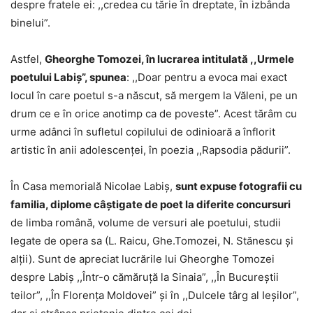
despre fratele ei: ,,credea cu tărie în dreptate, în izbânda
binelui”.
Astfel,
Gheorghe Tomozei, în lucrarea intitulată ,,Urmele
poetului Labiș”, spunea
: ,,Doar pentru a evoca mai exact
locul în care poetul s-a născut, să mergem la Văleni, pe un
drum ce e în orice anotimp ca de poveste”. Acest tărâm cu
urme adânci în sufletul copilului de odinioară a înflorit
artistic în anii adolescenţei, în poezia ,,Rapsodia pădurii”.
În Casa memorială Nicolae Labiș,
sunt expuse fotografii cu
familia, diplome câştigate de poet la diferite concursuri
de limba română, volume de versuri ale poetului, studii
legate de opera sa (L. Raicu, Ghe.Tomozei, N. Stănescu şi
alţii). Sunt de apreciat lucrările lui Gheorghe Tomozei
despre Labiș ,,Într-o cămăruţă la Sinaia”, ,,În Bucureştii
teilor”, ,,În Florenţa Moldovei” şi în ,,Dulcele târg al Ieșilor”,