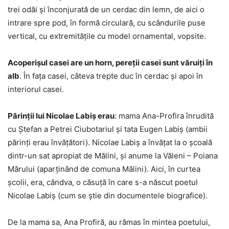
trei odăi şi înconjurată de un cerdac din lemn, de aici o
intrare spre pod, în formă circulară, cu scândurile puse
vertical, cu extremităţile cu model ornamental, vopsite.
Acoperişul casei are un horn, pereţii casei sunt văruiţi în
alb
. În faţa casei, câteva trepte duc în cerdac şi apoi în
interiorul casei.
Părinţii lui Nicolae Labiș erau
: mama Ana-Profira înrudită
cu Ştefan a Petrei Ciubotariul şi tata Eugen Labiș (ambii
părinţi erau învăţători). Nicolae Labiș a învăţat la o şcoală
dintr-un sat apropiat de Mălini, şi anume la Văleni – Poiana
Mărului (aparţinând de comuna Mălini). Aici, în curtea
şcolii, era, cândva, o căsuţă în care s-a născut poetul
Nicolae Labiș (cum se ştie din documentele biografice).
De la mama sa, Ana Profiră, au rămas în mintea poetului,