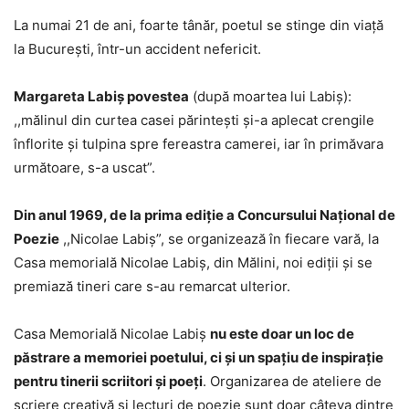
La numai 21 de ani, foarte tânăr, poetul se stinge din viaţă
la Bucureşti, într-un accident nefericit.
Margareta Labiș povestea
(după moartea lui Labiș):
,,mălinul din curtea casei părinteşti şi-a aplecat crengile
înflorite şi tulpina spre fereastra camerei, iar în primăvara
următoare, s-a uscat”.
Din anul 1969, de la prima ediţie a Concursului Naţional de
Poezie
,,Nicolae Labiș”, se organizează în fiecare vară, la
Casa memorială Nicolae Labiș, din Mălini, noi ediţii şi se
premiază tineri care s-au remarcat ulterior.
Casa Memorială Nicolae Labiș
nu este doar un loc de
păstrare a memoriei poetului, ci și un spațiu de inspirație
pentru tinerii scriitori și poeți
. Organizarea de ateliere de
scriere creativă și lecturi de poezie sunt doar câteva dintre