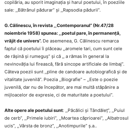
copilăria, au sporit imaginaţia şi harul poetului, în poeziile
sale: ,,Bătrânul pădurar” şi ,,Rapsodia pădurii”.
G. Călinescu, în revista ,,Contemporanul” (Nr.47/28
noiembrie 1958) spunea: ,,poetul pare, în permanenţă,
vrăjit de univers”.
De asemenea, G. Călinescu remarca
faptul că poetului îi plăceau ,,aromele tari, cum sunt cele
de răşină şi rumeguş” şi că ,, a rămas în general la
nevinovăţia lui firească, fără sincope artificiale de limbaj”.
Câteva poezii sunt ,,pline de candoare autobiografică şi de
vitalitate juvenilă”. Poezia ,,Biografie” – ,,Este o poezie
juvenilă, dar nu de începător, are mai multă stăpânire a
mijloacelor de expresie, ci de maturitate a poetului”.
Alte opere ale poetului sunt
: ,,Păcălici şi Tândăleț”, ,,Puiul
de cerb”, ,,Primele iubiri”, ,,Moartea căprioarei”, ,,Albatrosul
ucis”, ,,Vârsta de bronz”, ,,Anotimpurile” ș.a..