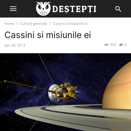
Home
Cultură generală
Cassini si misiunile ei
Cassini si misiunile ei
520
0
apr. 29, 2013