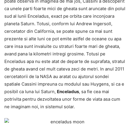
poate observa in imaginea de mai jos, Cassini a descoperit
ca unele parti foarte mici de gheata sunt aruncate din polul
sud al lunii Enceladus, exact pe orbita care inconjoara
planeta Saturn. Totusi, conform lui Andrew Ingersoll,
cercetator din California, se poate spune ca mai sunt
prezente si alte luni ce pot emite astfel de oceane cu apa
care insa sunt invaluite cu straturi foarte mari de gheata,
avand pana la kilometri intregi grosime. Totusi pe
Enceladus apa nu este atat de departe de suprafata, stratul
de gheata avand cel mult cateva zeci de metri. In anul 2011
cercetatorii de la NASA au aratat cu ajutorul sondei
spatiale Cassini impreuna cu modulul sau Huygens, si ca e
posibil ca luna lui Saturn,
Enceladus
, sa fie cea mai
potrivita pentru dezvoltatea unor forme de viata asa cum
ne imaginam noi, in sistemul solar.