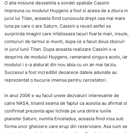
O alta misiune deosebita a sondei spatiale Cassini
impreuna cu modulul Huygens a fost si aceea de a zbura in
jurul lui Titan, aceasta fiind cunoscuta drept cea mai mare
luna pe care o are Saturn. Cassini a reusit astfel sa
surprinda imagini care infatiseaza lacuri foarte mari, insule,
contururi de tarmui si munti, dupa ce a facut doua zboruri
in jurul lunii Titan. Dupa aceasta realizare Cassini s-a
desprins de modulul Huygens, ramanand singura acolo, iar
modulul i s-a alaturat din nou abia cu un an mai tarziu.
Succesul a fost incredibil deoarece datele adunate au
reprezentat o bucurie imensa pentru cercetatori.
In anul 2006 s-au facut unele dezvaluiri interesante de
catre NASA, tinand seama de faptul ca acestia au afirmat si
confirmat prezenta apei lichide pe una dintre lunile
planetei Saturn, numita Enceladus, aceasta fiind insa sub
forma unor gheizere care erup din rezervoare. Asa cum se