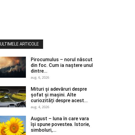
ULTIMELE ARTICOLE
Pirocumulus – norul născut
din foc. Cum ia naștere unul
dintre...
aug. 6, 2026
Mituri și adevăruri despre
șofat și mașini. Alte
curiozități despre acest...
aug. 4, 2026
August – luna în care vara
își spune povestea. Istorie,
simboluri,...