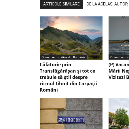
ARTICOLE SIMILARE
DE LA ACELAȘI AUTOR
Obiective turistice din România
Obiective tur
Călătorie prin
(P) Vaca
Transfăgărășan și tot ce
Mării Ne
trebuie să știi despre
Vizitezi 
ritmul tihnit din Carpații
Români