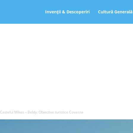
ro
Invenții & Descoperiri
Cultură Generală
Castelul Mikes – Beldy: Obiective turistice Covasna