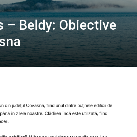
s – Beldy: Obiective
asna
 din judeţul Covasna, fiind unul dintre puţinele edificii de
ână în zilele noastre. Clădirea încă este utilizată, fiind
eceri.