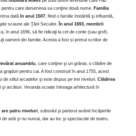
ilia
nobiliară Mikes
pe unul dintre terenurile care i-au
ivul pentru care denumirea sa conţine două nume.
Familia
rima dată
în anul 1507
, fiind o familie înstărită şi influentă,
pte scaune ale Ţării Secuilor.
În anul 1693, membrii
, în anul 1696, să fie ridicaţi la cel de conte (sau grof).
 oameni din familie. Acesta a fost și primul scriitor de
adevărat ansamblu
, care conţine şi un grânar, o clădire de
 grajduri pentru cai. A fost construit în anul 1755, acest
i de stilul arcadelor şi este dispus pe trei niveluri.
Clădirea
 şi arcături. Veranda scoate întreaga arhitectură în
are patru niveluri
, subsolul şi parterul având încăperile
ii de artă şi nu numai, dar au loc şi spectacole de teatru.