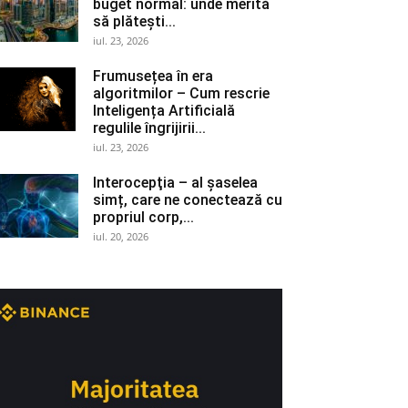
buget normal: unde merită
să plătești...
iul. 23, 2026
Frumusețea în era
algoritmilor – Cum rescrie
Inteligența Artificială
regulile îngrijirii...
iul. 23, 2026
Interocepţia – al șaselea
simț, care ne conectează cu
propriul corp,...
iul. 20, 2026