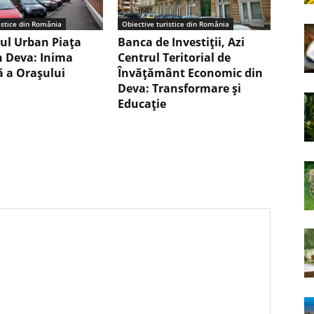
istice din România
Obiective turistice din România
ul Urban Piața
Banca de Investiții, Azi
in Deva: Inima
Centrul Teritorial de
ă a Orașului
Învățământ Economic din
Deva: Transformare și
Educație