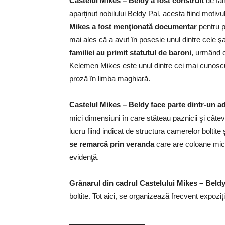
Castelul Mikes – Beldy a fost construit
de fam
aparţinut nobilului Beldy Pal, acesta fiind mot
Mikes a fost menţionată documentar
pentru p
mai ales că a avut în posesie unul dintre cele şa
familiei au primit statutul de baroni
, urmând ca
Kelemen Mikes este unul dintre cei mai cunoscuţi
proză în limba maghiară.
Castelul Mikes – Beldy face parte dintr-un 
mici dimensiuni în care stăteau paznicii şi câteva
lucru fiind indicat de structura camerelor boltite ş
se remarcă prin veranda
care are coloane mici
evidenţă.
Grânarul din cadrul Castelului Mikes – Beldy 
boltite. Tot aici, se organizează frecvent expoziţ