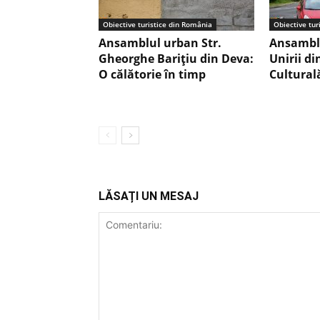
Obiective turistice din România
Obiective tur
Ansamblul urban Str.
Ansambl
Gheorghe Barițiu din Deva:
Unirii d
O călătorie în timp
Cultural
LĂSAȚI UN MESAJ