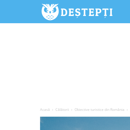
Deștepți.
Acasă
Călătorii
Obiective turistice din România