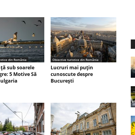
istice din România
Obiective turistice din România
nță sub soarele
Lucruri mai puțin
gre: 5 Motive Să
cunoscute despre
Bulgaria
București