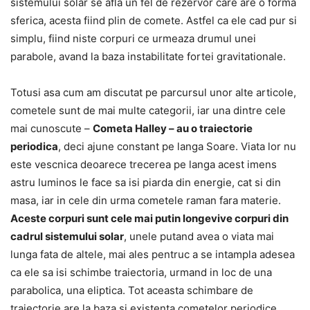
sistemului solar se afla un fel de rezervor care are o forma
sferica, acesta fiind plin de comete. Astfel ca ele cad pur si
simplu, fiind niste corpuri ce urmeaza drumul unei
parabole, avand la baza instabilitate fortei gravitationale.
Totusi asa cum am discutat pe parcursul unor alte articole,
cometele sunt de mai multe categorii, iar una dintre cele
mai cunoscute –
Cometa Halley – au o traiectorie
periodica
, deci ajune constant pe langa Soare. Viata lor nu
este vescnica deoarece trecerea pe langa acest imens
astru luminos le face sa isi piarda din energie, cat si din
masa, iar in cele din urma cometele raman fara materie.
Aceste corpuri sunt cele mai putin longevive corpuri din
cadrul sistemului solar
, unele putand avea o viata mai
lunga fata de altele, mai ales pentruc a se intampla adesea
ca ele sa isi schimbe traiectoria, urmand in loc de una
parabolica, una eliptica. Tot aceasta schimbare de
traiectorie are la baza si existenta cometelor periodice.