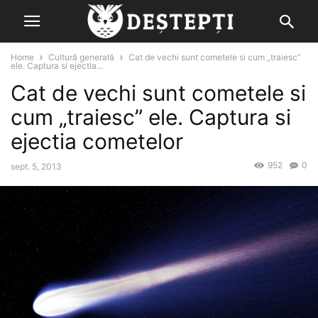
Home
Cultură generală
Cat de vechi sunt cometele si cum „traiesc”
ele. Captura si ejectia...
Cat de vechi sunt cometele si
cum „traiesc” ele. Captura si
ejectia cometelor
952
0
sept. 5, 2013