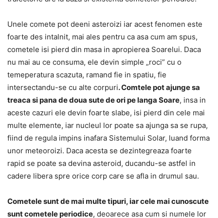
Unele comete pot deeni asteroizi iar acest fenomen este
foarte des intalnit, mai ales pentru ca asa cum am spus,
cometele isi pierd din masa in apropierea Soarelui. Daca
nu mai au ce consuma, ele devin simple „roci” cu o
temeperatura scazuta, ramand fie in spatiu, fie
intersectandu-se cu alte corpuri
. Comtele pot ajunge sa
treaca si pana de doua sute de ori pe langa Soare
, insa in
aceste cazuri ele devin foarte slabe, isi pierd din cele mai
multe elemente, iar nucleul lor poate sa ajunga sa se rupa,
fiind de regula impins inafara Sistemului Solar, luand forma
unor meteoroizi. Daca acesta se dezintegreaza foarte
rapid se poate sa devina asteroid, ducandu-se astfel in
cadere libera spre orice corp care se afla in drumul sau.
Cometele sunt de mai multe tipuri, iar cele mai cunoscute
sunt cometele periodice
, deoarece asa cum si numele lor