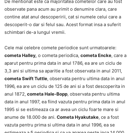
De mentionat este ca majoritatea cometelor care au fost
observate pana acum au primit o denumire clara, care
contine atat anul descoperirii, cat si numele celui care a
descoperit-o dar si felul sau. Acest format insa a suferit
schimbari de-a lungul vremii.
Cele mai celebre comete periodice sunt urmatoarele:
cometa Halley,
o cometa periodica,
cometa Encke
, care a
aparut pentru prima data in anul 1786, ea are un ciclu de
3,3 ani si ultima sa aparitie a fost observata in anul 2011,
cometa Swift Tuttle
, observata pentru ultima data in anul
1996, ea are un ciclu de 125 de ani si a fost descoperita in
anul 1872,
cometa Hale-Bopp
, observata pentru ultima
data in anul 1997, ea fiind vazuta pentru prima data in anul
1995 si se estimeaza ca ar avea un ciclu foarte mare si
anume de 18.000 de ani.
Cometa Hyakutake
, ce a fost
vazuta pentru prima si ultima data in anul 1996, ea se
estimeaza a fi periodica si ca va aparea peste inca 14.000