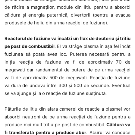
de răcire a magneților, module din litiu pentru a absorbi
căldura și energia puternică, divertorii (pentru a evacua
produsele de heliu din urma reacției de fuziune).
Reactorul de fuziune va încălzi un flux de deuteriu și tritiu
pe post de combustibil
. El va strâge plasma în așa fel încât
fuziunea să poată avea loc. Puterea necesară pentru a
iniția reacția de fuziune va fi de aproximativ 70 de
megawați dar randamentul de putere de pe urma reacției
va fi de aproximativ 500 de megawați. Reacția de fuziune
va dura de undeva între 300 și 500 de secunde. Eventual
se va ajunge și la o reacție de fuziune susținută.
Păturile de litiu din afara camerei de reacție a plasmei vor
absorbi neutroni de pe urma reacției de fuziune pentru a
produce mai mult tritiu pe post de combustibil.
Căldura va
fi transferată pentru a produce abur
. Aburul va conduce