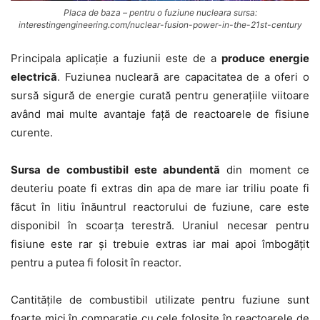
Placa de baza – pentru o fuziune nucleara sursa:
interestingengineering.com/nuclear-fusion-power-in-the-21st-century
Principala aplicație a fuziunii este de a
produce energie
electrică
. Fuziunea nucleară are capacitatea de a oferi o
sursă sigură de energie curată pentru generațiile viitoare
având mai multe avantaje față de reactoarele de fisiune
curente.
Sursa de combustibil este abundentă
din moment ce
deuteriu poate fi extras din apa de mare iar triliu poate fi
făcut în litiu înăuntrul reactorului de fuziune, care este
disponibil în scoarța terestră. Uraniul necesar pentru
fisiune este rar și trebuie extras iar mai apoi îmbogățit
pentru a putea fi folosit în reactor.
Cantitățile de combustibil utilizate pentru fuziune sunt
foarte mici în comparație cu cele folosite în reactoarele de