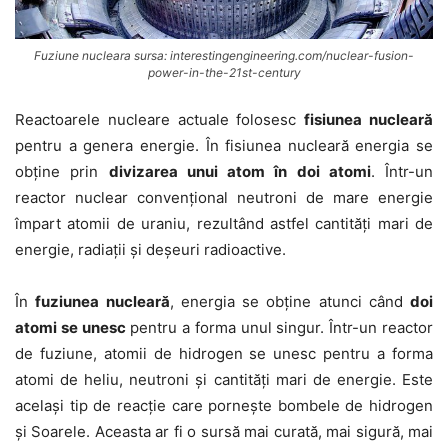
Fuziune nucleara sursa: interestingengineering.com/nuclear-fusion-
power-in-the-21st-century
Reactoarele nucleare actuale folosesc
fisiunea nucleară
pentru a genera energie. În fisiunea nucleară energia se
obține prin
divizarea unui atom în doi atomi
. Într-un
reactor nuclear convențional neutroni de mare energie
împart atomii de uraniu, rezultând astfel cantități mari de
energie, radiații și deșeuri radioactive.
În
fuziunea nucleară
, energia se obține atunci când
doi
atomi se unesc
pentru a forma unul singur. Într-un reactor
de fuziune, atomii de hidrogen se unesc pentru a forma
atomi de heliu, neutroni și cantități mari de energie. Este
același tip de reacție care pornește bombele de hidrogen
și Soarele. Aceasta ar fi o sursă mai curată, mai sigură, mai