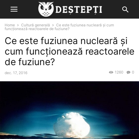
Home
Cultură generală
Ce este fuziunea nucleară și cum
funcționează reactoarele de fuziune?
Ce este fuziunea nucleară și
cum funcționează reactoarele
de fuziune?
1260
0
dec. 17, 2016