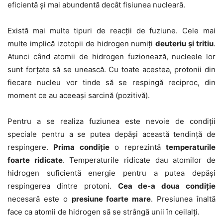
eficientă și mai abundentă decât fisiunea nucleară.
Există mai multe tipuri de reacții de fuziune. Cele mai
multe implică izotopii de hidrogen numiți
deuteriu și tritiu
.
Atunci când atomii de hidrogen fuzionează, nucleele lor
sunt forțate să se unească. Cu toate acestea, protonii din
fiecare nucleu vor tinde să se respingă reciproc, din
moment ce au aceeași sarcină (pozitivă).
Pentru a se realiza fuziunea este nevoie de condiții
speciale pentru a se putea depăși această tendință de
respingere.
Prima condiție
o reprezintă
temperaturile
foarte ridicate
. Temperaturile ridicate dau atomilor de
hidrogen suficientă energie pentru a putea depăși
respingerea dintre protoni.
Cea de-a doua condiție
necesară este o
presiune foarte mare
. Presiunea înaltă
face ca atomii de hidrogen să se strângă unii în ceilalți.