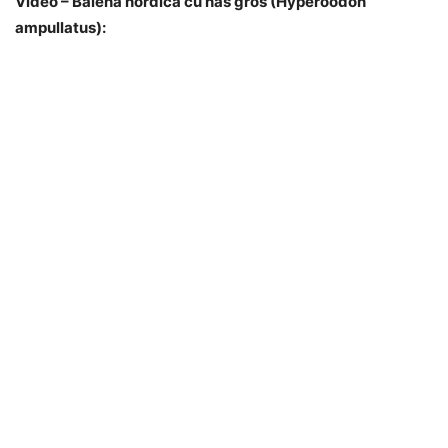
Video – Balena nordica cu nas gros (Hyperoodon
ampullatus):