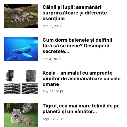
Câinii și lupii: asemănări
surprinzătoare și diferențe
esențiale
dec. 2, 2017
Cum dorm balenele și delfinii
fără să se înece? Descoperă
secretele...
apr. 4, 2017
Koala – animalul cu amprente
uimitor de asemănătoare cu cele
umane
feb. 23, 2017
Tigrul, cea mai mare felină de pe
planetă și un vânător...
sept. 12, 2016