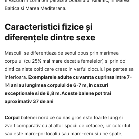
fi vazuta in zona temperata a Oceanului Atlantic, in Marea
Baltica si Marea Mediterana.
Caracteristici fizice și
diferențele dintre sexe
Masculii se diferentiaza de sexul opus prin marimea
corpului (cu 25% mai mare decat a femelelor) si prin doi
dinti ca niste colti care cresc in varful ciocului pe partea sa
inferioara.
Exemplarele adulte cu varsta cuprinsa intre 7-
14 ani au lungimea corpului de 6-7 m, in cazuri
exceptionale si de 9,8 m. Aceste balene pot trai
aproximativ 37 de ani
.
Corpul
balenei nordice cu nas gros este foarte lung si
zvelt comparativ cu al altor specii de cetacee, iar coloritul
sau este maro-portocaliu sau maro-cenusiu pe spate,