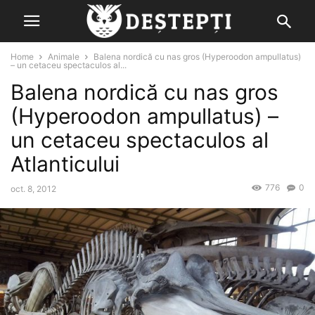
Home
Animale
Balena nordică cu nas gros (Hyperoodon ampullatus)
– un cetaceu spectaculos al...
Balena nordică cu nas gros
(Hyperoodon ampullatus) –
un cetaceu spectaculos al
Atlanticului
776
0
oct. 8, 2012