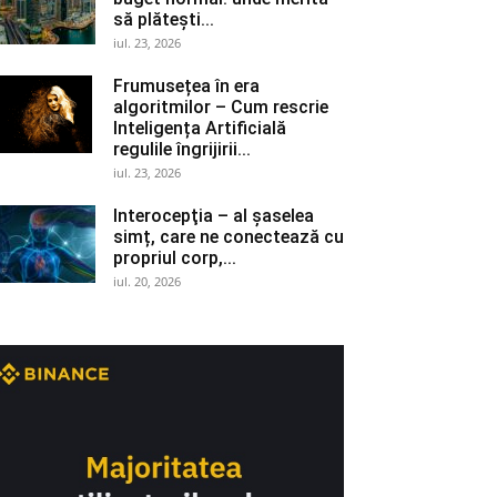
să plătești...
iul. 23, 2026
Frumusețea în era
algoritmilor – Cum rescrie
Inteligența Artificială
regulile îngrijirii...
iul. 23, 2026
Interocepţia – al șaselea
simț, care ne conectează cu
propriul corp,...
iul. 20, 2026