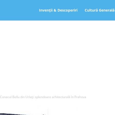
ro
Invenții & Descoperiri
Cultură Generală
Conacul Bellu din Urlați: splendoare arhitecturală în Prahova