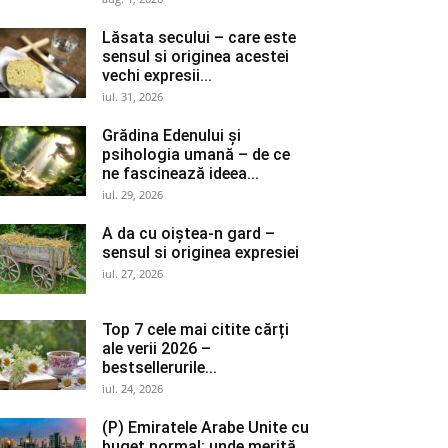
Lăsata secului – care este
sensul si originea acestei
vechi expresii...
iul. 31, 2026
Grădina Edenului și
psihologia umană – de ce
ne fascinează ideea...
iul. 29, 2026
A da cu oiștea-n gard –
sensul si originea expresiei
iul. 27, 2026
Top 7 cele mai citite cărți
ale verii 2026 –
bestsellerurile...
iul. 24, 2026
(P) Emiratele Arabe Unite cu
buget normal: unde merită