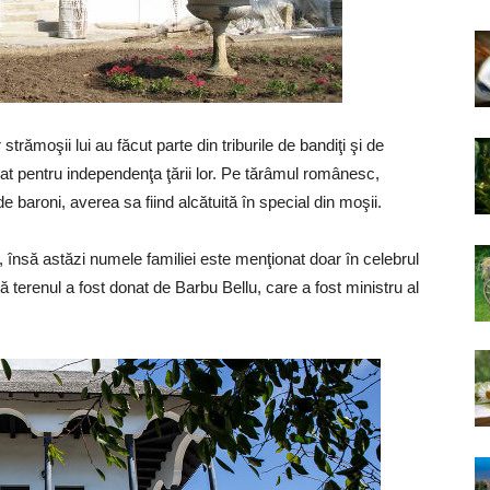
ar strămoşii lui au făcut parte din triburile de bandiţi şi de
tat pentru independenţa ţării lor. Pe tărâmul românesc,
de baroni, averea sa fiind alcătuită în special din moşii.
, însă astăzi numele familiei este menţionat doar în celebrul
ă terenul a fost donat de Barbu Bellu, care a fost ministru al