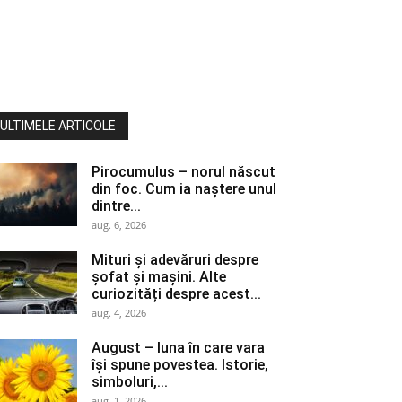
ULTIMELE ARTICOLE
Pirocumulus – norul născut
din foc. Cum ia naștere unul
dintre...
aug. 6, 2026
Mituri și adevăruri despre
șofat și mașini. Alte
curiozități despre acest...
aug. 4, 2026
August – luna în care vara
își spune povestea. Istorie,
simboluri,...
aug. 1, 2026