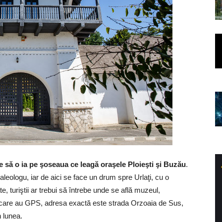
e să o ia pe şoseaua ce leagă oraşele Ploieşti şi Buzău
.
leologu, iar de aici se face un drum spre Urlaţi, cu o
te, turiştii ar trebui să întrebe unde se află muzeul,
i care au GPS, adresa exactă este strada Orzoaia de Sus,
 lunea.