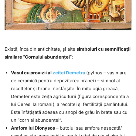
Există, încă din antichitate, şi alte
simboluri cu semnificaţii
similare “Cornului abundenței”
:
Vasul cu provizii al
zeiței Demetra
(pythos – vas mare
de ceramică pentru depozitarea hranei) – simbol al
recoltelor și hranei nesfârșite. În mitologia greacă,
Demeter este zeiţa agriculturii (figură corespondentă a
lui Ceres, la romani), a recoltei şi fertilităţii pământului.
Este înfăţişată adesea cu snopi de grâu în braţe sau cu
un “corn al abundenţei”.
Amfora lui Dionysos
– butoiul sau amfora nesecată/
vasul cu vin inepuizabil al zeului viţei de vie şi vinului,