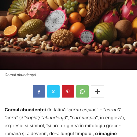
Cornul abundenţei
Cornul abundenţei
(în latină “
cornu copiae
” – “
cornu”/
“corn” și ”copia”/ “abundență
”, “
cornucopia
”, în engleză),
expresie şi simbol, își are originea în mitologia greco-
romană și a devenit, de-a lungul timpului,
o imagine