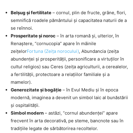
Belșug și fertilitate
– cornul, plin de fructe, grâne, flori,
semnifică roadele pământului și capacitatea naturii de a
se reînnoi.
Prosperitate și noroc
– în arta romană și, ulterior, în
Renaștere, “cornucopia” apare în mâinile
zeițelor
Fortuna (Zeiţa norocului)
, Abundancia (zeiţa
abundenţei şi prosperităţii, personificare a virtuţilor în
cultul religios) sau Ceres (zeiţa agriculturii, a cerealelor,
a fertilităţii, protectoare a relaţiilor familiale şi a
mamelor).
Generozitate și bogăție
– în Evul Mediu și în epoca
modernă, imaginea a devenit un simbol laic al bunăstării
și ospitalității.
Simbol modern
– astăzi, “cornul abundenței” apare
frecvent în arta decorativă, pe steme, bancnote sau în
tradițiile legate de sărbătorirea recoltelor.