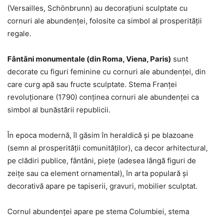
(Versailles, Schönbrunn) au decorațiuni sculptate cu
cornuri ale abundenței, folosite ca simbol al prosperității
regale.
Fântâni monumentale (din Roma, Viena, Paris)
sunt
decorate cu figuri feminine cu cornuri ale abundenței, din
care curg apă sau fructe sculptate. Stema Franței
revoluționare (1790) conținea cornuri ale abundenței ca
simbol al bunăstării republicii.
În epoca modernă, îl găsim în heraldică și pe blazoane
(semn al prosperității comunităților), ca decor arhitectural,
pe clădiri publice, fântâni, piețe (adesea lângă figuri de
zeițe sau ca element ornamental), în arta populară și
decorativă apare pe tapiserii, gravuri, mobilier sculptat.
Cornul abundenței apare pe stema Columbiei, stema