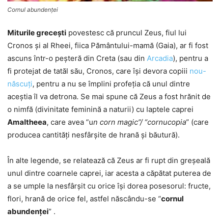
Cornul abundenţei
Miturile greceşti
povestesc că pruncul Zeus, fiul lui
Cronos şi al Rheei, fiica Pământului-mamă (Gaia), ar fi fost
ascuns într-o peşteră din Creta (sau din
Arcadia
), pentru a
fi protejat de tatăl său, Cronos, care își devora copiii
nou-
născuţi
, pentru a nu se împlini profeţia că unul dintre
aceştia îl va detrona. Se mai spune că Zeus a fost hrănit de
o nimfă (divinitate feminină a naturii) cu laptele caprei
Amaltheea
, care avea “u
n corn magic”/ “cornucopia
” (care
producea cantităţi nesfârşite de hrană şi băutură).
În alte legende, se relatează că Zeus ar fi rupt din greșeală
unul dintre coarnele caprei, iar acesta a căpătat puterea de
a se umple la nesfârșit cu orice își dorea posesorul: fructe,
flori, hrană de orice fel, astfel născându-se “
cornul
abundenţei
” .