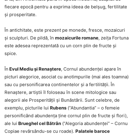
fiecare epocă pentru a exprima ideea de belșug, fertilitate
și prosperitate.
În antichitate, este prezent pe monede, fresce, mozaicuri
și sculpturi. De pildă, în
mozaicurile romane
, zeiţa Fortuna
este adesea reprezentată cu un corn plin de fructe și
spice.
În
Evul Mediu și Renaștere
, Cornul abundenței apare în
picturi alegorice, asociat cu anotimpurile (mai ales toamna)
sau cu personificarea continentelor și a fertilității. În
Renaștere, artiștii îl foloseau în scene mitologice sau
alegorii ale Prosperității și Bunăstării. Sunt celebre, de
exemplu, picturile lui
Rubens
(“Abundantia” – o femeie
personificând abundența ține cornul plin de fructe și flori),
ale lui
Brueghel cel Bătrân
(“Alegoria abundenței” – Cornu
Copiae revărsându-se cu roade).
Palatele baroce