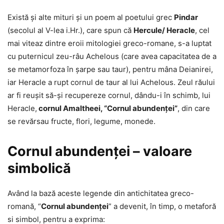
Există şi alte mituri şi un poem al poetului grec
Pindar
(secolul al V-lea i.Hr.), care spun că
Hercule/ Heracle
, cel
mai viteaz dintre eroii mitologiei greco-romane, s-a luptat
cu puternicul zeu-râu Achelous (care avea capacitatea de a
se metamorfoza în şarpe sau taur), pentru mâna Deianirei,
iar Heracle a rupt cornul de taur al lui Achelous. Zeul răului
ar fi reuşit să-şi recupereze cornul, dându-i în schimb, lui
Heracle,
cornul Amaltheei, “Cornul abundenţei”
, din care
se revărsau fructe, flori, legume, monede.
Cornul abundenţei – valoare
simbolică
Având la bază aceste legende din antichitatea greco-
romană, “
Cornul abundenţei
” a devenit, în timp, o metaforă
si simbol, pentru a exprima: