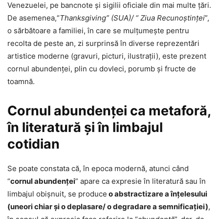
Venezuelei, pe bancnote și sigilii oficiale din mai multe țări.
De asemenea,“
Thanksgiving” (SUA)/ “ Ziua Recunoştinţei
”,
o sărbătoare a familiei, în care se mulţumeşte pentru
recolta de peste an, zi surprinsă în diverse reprezentări
artistice moderne (gravuri, picturi, ilustrații), este prezent
cornul abundenței, plin cu dovleci, porumb și fructe de
toamnă.
Cornul abundenţei ca metaforă,
în literatură şi în limbajul
cotidian
Se poate constata că, în epoca modernă, atunci când
“
cornul abundenţei
” apare ca expresie în literatură sau în
limbajul obişnuit, se produce
o abstractizare a înţelesului
(uneori chiar şi o deplasare/ o degradare a semnificaţiei)
,