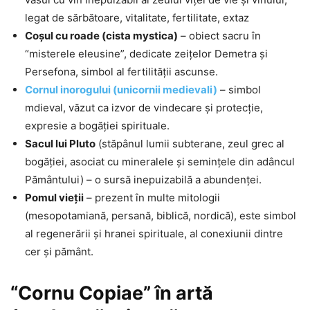
legat de sărbătoare, vitalitate, fertilitate, extaz
Coșul cu roade (cista mystica)
– obiect sacru în
“misterele eleusine”, dedicate zeiţelor Demetra şi
Persefona, simbol al fertilității ascunse.
Cornul inorogului (unicornii medievali)
– simbol
mdieval, văzut ca izvor de vindecare și protecție,
expresie a bogăţiei spirituale.
Sacul lui Pluto
(stăpânul lumii subterane, zeul grec al
bogăției, asociat cu mineralele şi seminţele din adâncul
Pământului) – o sursă inepuizabilă a abundenței.
Pomul vieții
– prezent în multe mitologii
(mesopotamiană, persană, biblică, nordică), este simbol
al regenerării și hranei spirituale, al conexiunii dintre
cer şi pământ.
“Cornu Copiae” în artă