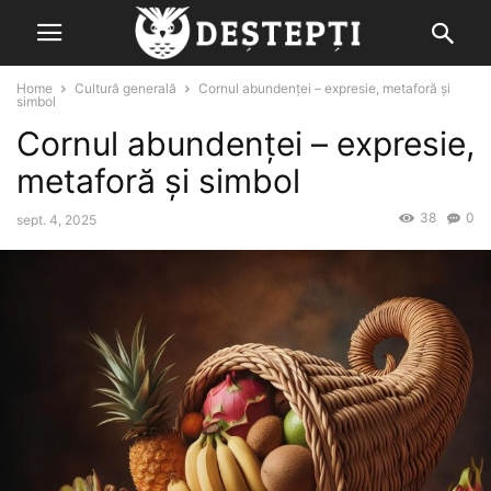
Home
Cultură generală
Cornul abundenţei – expresie, metaforă şi
simbol
Cornul abundenţei – expresie,
metaforă şi simbol
38
0
sept. 4, 2025