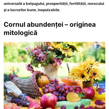
universală a belșugului, prosperității, fertilităţii, norocului
şi a lucrurilor bune, inepuizabile.
Cornul abundenţei – originea
mitologică