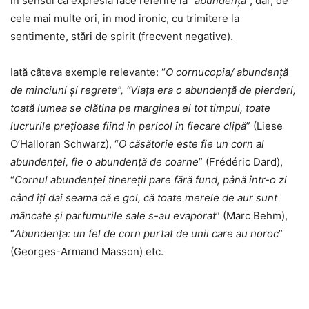
în sensul că expresia face referire la “
abundenţă
”, dar, de
cele mai multe ori, in mod ironic, cu trimitere la
sentimente, stări de spirit (frecvent negative).
Iată câteva exemple relevante: “
O cornucopia/ abundenţă
de minciuni şi regrete”, “Viața era o abundență de pierderi,
toată lumea se clătina pe marginea ei tot timpul, toate
lucrurile prețioase fiind în pericol în fiecare clipă
” (Liese
O’Halloran Schwarz), “
O căsătorie este fie un corn al
abundenței, fie o abundență de coarne
” (Frédéric Dard),
“
Cornul abundenței tinereții pare fără fund, până într-o zi
când îți dai seama că e gol, că toate merele de aur sunt
mâncate și parfumurile sale s-au evaporat
” (Marc Behm),
“
Abundența: un fel de corn purtat de unii care au noroc
”
(Georges-Armand Masson) etc.