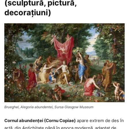
(sculptură, pictură,
decorațiuni)
Brueghel, Alegoria abundentei, Sursa Glasgow Museum
Cornul abundenței (Cornu Copiae)
apare extrem de des în
artă, din Antichitate până în epoca modernă, adaptat de