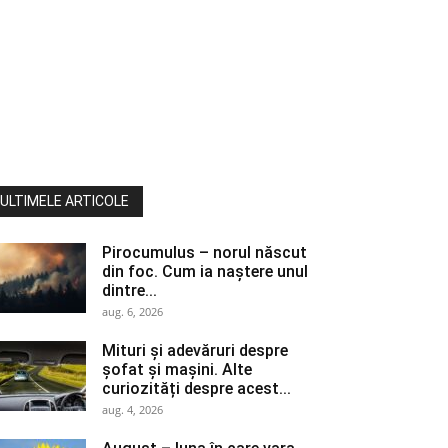
ULTIMELE ARTICOLE
Pirocumulus – norul născut
din foc. Cum ia naștere unul
dintre...
aug. 6, 2026
Mituri și adevăruri despre
șofat și mașini. Alte
curiozități despre acest...
aug. 4, 2026