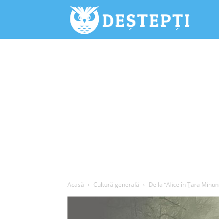
Deștepți.
Acasă
Cultură generală
De la “Alice în Țara Minunilo