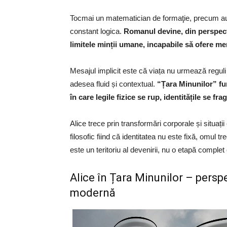
Tocmai un matematician de formaţie, precum aut
constant logica.
Romanul devine, din perspecti
limitele minții umane, incapabile să ofere mer
Mesajul implicit este că viața nu urmează reguli 
adesea fluid și contextual.
“Țara Minunilor” fun
în care legile fizice se rup, identitățile se fr
Alice trece prin transformări corporale și situați
filosofic fiind că identitatea nu este fixă, omul tr
este un teritoriu al devenirii, nu o etapă complet
Alice în Țara Minunilor – perspe
modernă