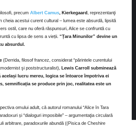
 filosofi, precum
Albert Camus
, Kierkegaard
, reprezentanţi
n cheia acestui curent cultural – lumea este absurdă, lipsită
ivers ostil, care nu oferă răspunsuri, Alice se confruntă cu
untă cu lipsa de sens a vieții.
“Țara Minunilor” devine un
 cu absurdul.
e
(Derrida, filosof francez, considerat “părintele curentului
tmodernist şi poststructuralist),
Lewis Carroll subminează
ă același lucru mereu, logica se întoarce împotriva ei
rs, semnificația se produce prin joc, realitatea este un
pectiva omului adult, că autorul romanului “Alice în Tara
radoxuri și “dialoguri imposibile” – argumentaţia circulară
uli arbitrare, paradoxurile abundă ((Pisica de Cheshire