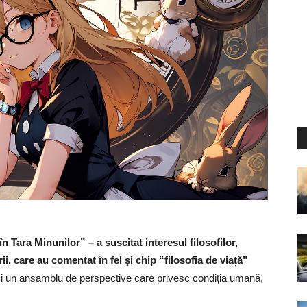
în Tara Minunilor” – a suscitat interesul filosofilor,
urii, care au comentat în fel şi chip “filosofia de viață”
 ci un ansamblu de perspective care privesc condiția umană,