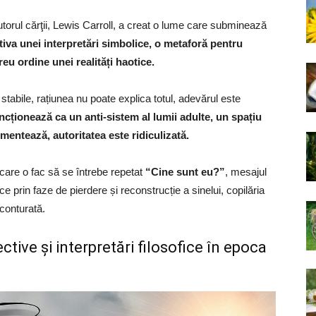
orul cărţii, Lewis Carroll, a creat o lume care subminează
va unei interpretări simbolice, o metaforă pentru
eu ordine unei realități haotice.
stabile, rațiunea nu poate explica totul, adevărul este
cționează ca un anti-sistem al lumii adulte, un spațiu
agmentează, autoritatea este ridiculizată.
i care o fac să se întrebe repetat
“Cine sunt eu?”
, mesajul
ece prin faze de pierdere și reconstrucție a sinelui, copilăria
 conturată.
ctive şi interpretări filosofice în epoca