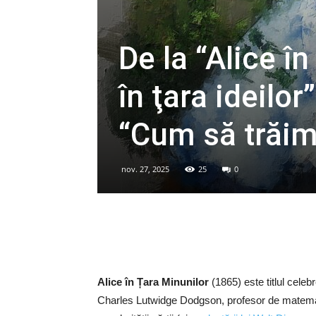
De la “Alice în
în ţara ideilor
“Cum să trăim
nov. 27, 2025
25
0
Alice în Țara Minunilor
(1865) este titlul celebre
Charles Lutwidge Dodgson, profesor de matematică