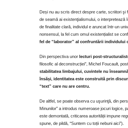
Deși nu au scris direct despre carte, scriitori şi
de seamă ai existenţialismului, o interpretează î
de finalitate clară, individul e aruncat într-un un
nonsensul, la fel cum omul existențialist se confr
fel de “laborator” al confruntării individului
Din perspectiva unor
lecturi post-structuralist
filosofic al deconstrucției”, Michel Foucault, pos
stabilitatea limbajului, cuvintele nu înseamn
însăși, identitatea este construită prin discu
“text” care nu are centru.
De altfel, se poate observa cu uşurinţă, din pers
Minunilor” a introdus numeroase jocuri logice, pa
este demontată, criticarea autorității impune reg
spune, de pildă, “Suntem cu toții nebuni aici”).