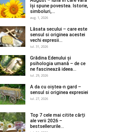
August – luna în care vara
își spune povestea. Istorie,
simboluri,...
aug. 1, 2026
Lăsata secului – care este
sensul si originea acestei
vechi expresii...
iul. 31, 2026
Grădina Edenului și
psihologia umană – de ce
ne fascinează ideea...
iul. 29, 2026
A da cu oiștea-n gard –
sensul si originea expresiei
iul. 27, 2026
Top 7 cele mai citite cărți
ale verii 2026 –
bestsellerurile...