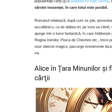
popularităţii cărţii (şi a
adaptării lui Walt Disney
,
vârstei inocenţei, în care totul este posibil.
Romanul relatează, după cum se ştie, povestea u
ascultând-o, ca de atâtea ori, pe sora sa citind,
ajunge într-o lume fantastică, în care întâlneș
Regina Inimilor, Pisica de Cheshire etc., trece p
unor obiecte magice, parcurge evenimente bizare
vis.
Alice în Țara Minunilor şi 
cărţii