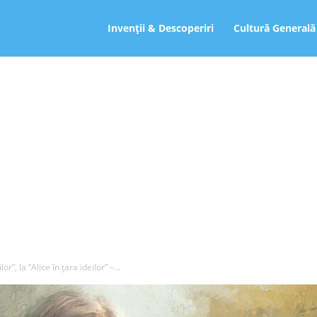
ro
Invenții & Descoperiri
Cultură Generală
r”, la “Alice în ţara ideilor” –...