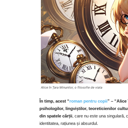
Alice în Țara Minunilor, o filosofie de viata
În timp, acest “
roman pentru copii
” – “Alice 
psihologilor, lingviștilor, teoreticienilor cult
din spatele cărții
, care nu este una singulară,
identitatea, rațiunea și absurdul.