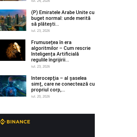
iul. 24, 2026
(P) Emiratele Arabe Unite cu
buget normal: unde merită
să plătești...
iul. 23, 2026
Frumusețea în era
algoritmilor – Cum rescrie
Inteligența Artificială
regulile îngrijirii...
iul. 23, 2026
Interocepţia – al șaselea
simț, care ne conectează cu
propriul corp,...
iul. 20, 2026