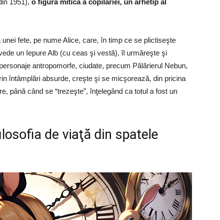
 din 1951),
o figură mitică a copilăriei, un arhetip al
nei fete, pe nume Alice, care, în timp ce se plictiseşte
 vede un Iepure Alb (cu ceas şi vestă), îl urmăreşte şi
te personaje antropomorfe, ciudate, precum Pălărierul Nebun,
rin întâmplări absurde, creşte şi se micşorează, din pricina
, până când se “trezeşte”, înţelegând ca totul a fost un
filosofia de viaţă din spatele