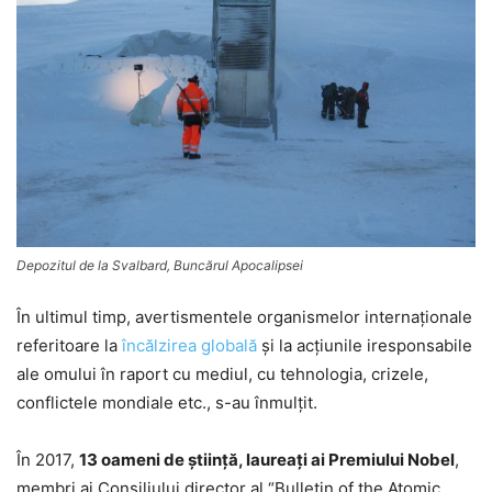
Depozitul de la Svalbard, Buncărul Apocalipsei
În ultimul timp, avertismentele organismelor internaţionale
referitoare la
încălzirea globală
şi la acţiunile iresponsabile
ale omului în raport cu mediul, cu tehnologia, crizele,
conflictele mondiale etc., s-au înmulţit.
În 2017,
13 oameni de ştiinţă, laureaţi ai Premiului Nobel
,
membri ai Consiliului director al “Bulletin of the Atomic