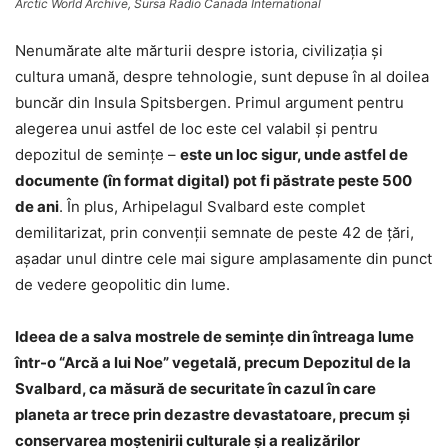
Arctic World Archive, Sursa Radio Canada International
Nenumărate alte mărturii despre istoria, civilizaţia şi
cultura umană, despre tehnologie, sunt depuse în al doilea
buncăr din Insula Spitsbergen. Primul argument pentru
alegerea unui astfel de loc este cel valabil şi pentru
depozitul de seminţe –
este un loc sigur, unde astfel de
documente (în format digital) pot fi păstrate peste 500
de ani
. În plus, Arhipelagul Svalbard este complet
demilitarizat, prin convenţii semnate de peste 42 de ţări,
aşadar unul dintre cele mai sigure amplasamente din punct
de vedere geopolitic din lume.
Ideea de a salva mostrele de seminţe din întreaga lume
într-o “Arcă a lui Noe” vegetală, precum Depozitul de la
Svalbard, ca măsură de securitate în cazul în care
planeta ar trece prin dezastre devastatoare, precum şi
conservarea moştenirii culturale şi a realizărilor