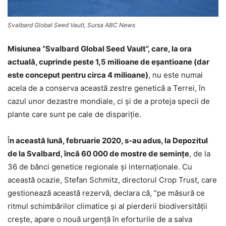
Svalbard Global Seed Vault, Sursa ABC News
Misiunea “Svalbard Global Seed Vault”, care, la ora
actuală, cuprinde peste 1,5 milioane de eşantioane (dar
este conceput pentru circa 4 milioane)
, nu este numai
acela de a conserva această zestre genetică a Terrei, în
cazul unor dezastre mondiale, ci şi de a proteja specii de
plante care sunt pe cale de dispariţie.
Î
n această lună, februarie 2020, s-au adus, la Depozitul
de la Svalbard, încă 60 000 de mostre de seminţe
, de la
36 de bănci genetice regionale şi internaţionale. Cu
această ocazie, Stefan Schmitz, directorul Crop Trust, care
gestionează această rezervă, declara că, “pe măsură ce
ritmul schimbărilor climatice şi al pierderii biodiversităţii
creşte, apare o nouă urgenţă în eforturile de a salva