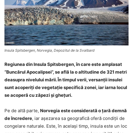
Insula Spitsbergen, Norvegia, Depozitul de la Svalbard
Regiunea din Insula Spitsbergen, în care este amplasat
“Buncărul Apocalipsei”, se află la o altitudine de 321 metri
deasupra nivelului mării. În timpul verii, versanţii insulei
sunt acoperiţi de vegetaţie specifică zonei, iar iarna locul
se acoperă cu zăpezi şi gheţuri.
Pe de altă parte,
Norvegia este considerată o ţară demnă
de încredere
, iar aşezarea sa geografică oferă condiţii de
congelare naturale. Este, în acelaşi timp, insula este un loc