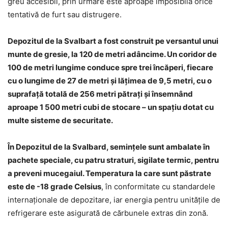
greu accesibil, prin urmare este aproape imposibilă orice
tentativă de furt sau distrugere.
Depozitul de la Svalbart a fost construit pe versantul unui
munte de gresie, la 120 de metri adâncime. Un coridor de
100 de metri lungime conduce spre trei încăperi, fiecare
cu o lungime de 27 de metri şi lăţimea de 9,5 metri, cu o
suprafaţă totală de 256 metri pătraţi şi însemnând
aproape 1 500 metri cubi de stocare – un spaţiu dotat cu
multe sisteme de securitate.
În Depozitul de la Svalbard, seminţele sunt ambalate în
pachete speciale, cu patru straturi, sigilate termic, pentru
a preveni mucegaiul. Temperatura la care sunt păstrate
este de -18 grade Celsius
, în conformitate cu standardele
internaţionale de depozitare, iar energia pentru unităţile de
refrigerare este asigurată de cărbunele extras din zonă.