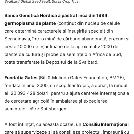
Svalbard Global Seed Vault, Sursa Crop Trust
Banca Genetică Nordică a păstrat încă din 1984,
germoplasmă de plante
(conţinut din nucleu de celule
care determină caracterele şi însuşirile speciei) din
Scandinavia, într-o mină de cărbune abandonată, precum şi
peste 10 000 de eşantioane de la aproximativ 2000 de
plante de cultură şi probe de seminţe din Africa de Sud,
toate transferate la Depozitul de la Svalbard.
Fundaţia Gates
(Bill & Melinda Gates Foundation, BMGF),
fondată în anul 2000, cu scop filantropic, a donat, la rândul
ei, 20 093 428 dolari, pentru a ajuta centrele internaţionale
de cercetare agricolă în ambalarea şi expedierea
seminţelor către Spitsbergen.
A fost înfiinţat, cu această ocazie, un
Consiliu Internaţional
care să supervizeze şi să consilieze proiectul, împreună cu