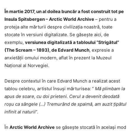
În martie 2017, un al doilea buncăr a fost construit tot pe
Insula Spitsbergen – Arctic World Archive
– pentru a
proteja alte mărturii despre civilizaţia noastră, toate
stocate în versiuni digitalizate. Se găseşte aici, de
exemplu,
versiunea digitalizată a tabloului “Strigătul”
(The Scream – 1893), de Edvard Munch
, expresie a
anxietăţii omului modern, aflat în prezent la Muzeul
Naţional al Norvegiei.
Despre contextul în care Edvard Munch a realizat acest
tablou celebru, artistul însuşi mărturisea: “
Mă plimbam la
apus de soare, cu doi prieteni. Cerul a devenit deodată
roşu ca sângele (…) Tremurând de spaimă, am auzit ţipătul
infinit al naturii
”.
În
Arctic World Archive
se găseşte stocată în acelaşi mod