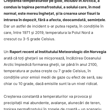
Creşterea temperaturilor pe glob, inclusiv în Arctica, a
condus la topirea permafrostului, a solului care, în mod
normal, este mereu îngheţat, şi la crearea unor fisuri la
intrarea în depozit, fără a afecta, deocamdată, seminţele
.
Dar un astfel de incident s-ar putea repeta, în condiţiile în
care, între 1971 şi 2019, temperatura la Polul Nord a
crescut cu 3-5 grade Celsius.
Un
Raport recent al Institutului Meteorologic din Norvegia
arată că toţi gheţarii se micşorează, încălzirea Oceanului
Arctic împiedică formarea gheţii, iar până în anul 2100,
temperatura ar putea creşte cu 7 grade Celsius, în
condiţiile unor emisii medii de gaze cu efect de seră, sau
chiar cu 10 grade, dacă emisiile sunt la un nivel ridicat.
Creşterea constantă a temperaturilor va provoca şi
precipitaţii mai abundente, avalanşe, alunecări de teren,
topirea permafrostului în zonele de coastă – un scenariu