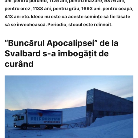
ani, pentru porumb, 1125 ani, pentru mazăre, 9876 ani,
pentru orez, 1138 ani, pentru grâu, 1693 ani, pentru ceapă,
413 ani etc. Ideea nu este ca aceste seminţe să fie lăsate
să se învechească. Periodic, stocul este reînnoit.
“Buncărul Apocalipsei” de la
Svalbard s-a îmbogăţit de
curând