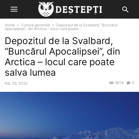
Home
Cultură generală
Depozitul de la Svalbard, “Buncărul
Apocalipsei”, din Arctica – locul care poate...
Depozitul de la Svalbard,
“Buncărul Apocalipsei”, din
Arctica – locul care poate
salva lumea
9619
0
feb. 29, 2020