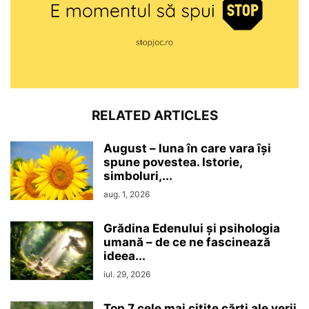
RELATED ARTICLES
August – luna în care vara își
spune povestea. Istorie,
simboluri,...
aug. 1, 2026
Grădina Edenului și psihologia
umană – de ce ne fascinează
ideea...
iul. 29, 2026
Top 7 cele mai citite cărți ale verii