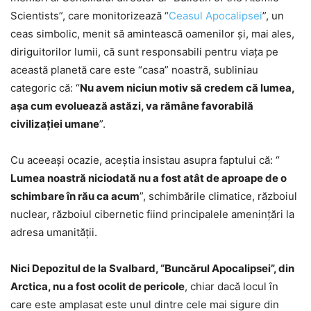
Scientists”, care monitorizează “
Ceasul Apocalipsei
”, un
ceas simbolic, menit să amintească oamenilor şi, mai ales,
diriguitorilor lumii, că sunt responsabili pentru viaţa pe
această planetă care este “casa” noastră, subliniau
categoric că: “
Nu avem niciun motiv să credem că lumea,
aşa cum evoluează astăzi, va rămâne favorabilă
civilizaţiei umane
”.
Cu aceeaşi ocazie, aceştia insistau asupra faptului că: “
Lumea noastră niciodată nu a fost atât de aproape de o
schimbare în rău ca acum
”, schimbările climatice, războiul
nuclear, războiul cibernetic fiind principalele ameninţări la
adresa umanităţii.
Nici Depozitul de la Svalbard, “Buncărul Apocalipsei”, din
Arctica, nu a fost ocolit de pericole
, chiar dacă locul în
care este amplasat este unul dintre cele mai sigure din