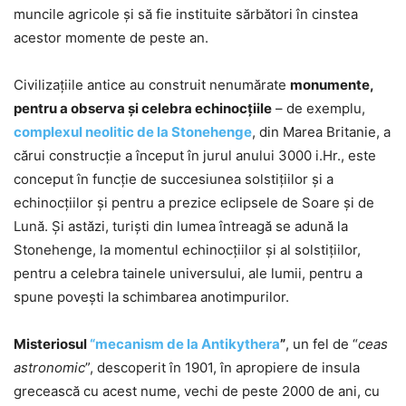
muncile agricole şi să fie instituite sărbători în cinstea
acestor momente de peste an.
Civilizaţiile antice au construit nenumărate
monumente,
pentru a observa şi celebra echinocţiile
– de exemplu,
complexul neolitic de la Stonehenge
, din Marea Britanie, a
cărui construcţie a început în jurul anului 3000 i.Hr., este
conceput în funcţie de succesiunea solstiţiilor şi a
echinocţiilor şi pentru a prezice eclipsele de Soare şi de
Lună. Şi astăzi, turişti din lumea întreagă se adună la
Stonehenge, la momentul echinocţiilor şi al solstiţiilor,
pentru a celebra tainele universului, ale lumii, pentru a
spune poveşti la schimbarea anotimpurilor.
Misteriosul
“mecanism de la Antikythera
”
, un fel de “
ceas
astronomic
”, descoperit în 1901, în apropiere de insula
grecească cu acest nume, vechi de peste 2000 de ani, cu