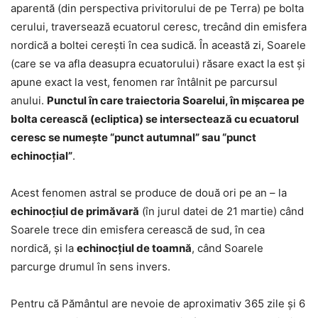
aparentă (din perspectiva privitorului de pe Terra) pe bolta
cerului, traversează ecuatorul ceresc, trecând din emisfera
nordică a boltei cerești în cea sudică. În această zi, Soarele
(care se va afla deasupra ecuatorului) răsare exact la est și
apune exact la vest, fenomen rar întâlnit pe parcursul
anului.
Punctul în care traiectoria Soarelui, în mişcarea pe
bolta cerească (ecliptica) se intersectează cu ecuatorul
ceresc se numeşte “punct autumnal” sau “punct
echinocţial”
.
Acest fenomen astral se produce de două ori pe an – la
echinocţiul de primăvară
(în jurul datei de 21 martie) când
Soarele trece din emisfera cerească de sud, în cea
nordică, şi la
echinocţiul de toamnă
, când Soarele
parcurge drumul în sens invers.
Pentru că Pământul are nevoie de aproximativ 365 zile şi 6