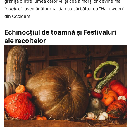
granița dintre lumea celor vii și cea a morților devine mai
“
subțire
”, asemănător (parțial) cu sărbătoarea “Halloween”
din Occident.
Echinocţiul de toamnă şi Festivaluri
ale recoltelor