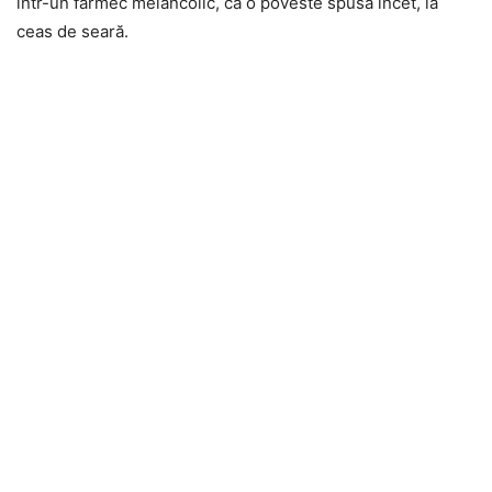
într-un farmec melancolic, ca o poveste spusă încet, la
ceas de seară.