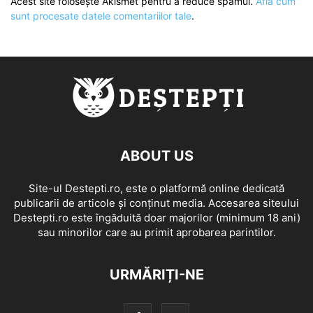
Acest site folosește Akismet pentru a reduce spamul.
Află cum
sunt procesate datele comentariilor tale
.
ABOUT US
Site-ul Destepti.ro, este o platformă online dedicată
publicarii de articole și conținut media. Accesarea siteului
Destepti.ro este îngăduită doar majorilor (minimum 18 ani)
sau minorilor care au primit aprobarea parintilor.
URMĂRIȚI-NE