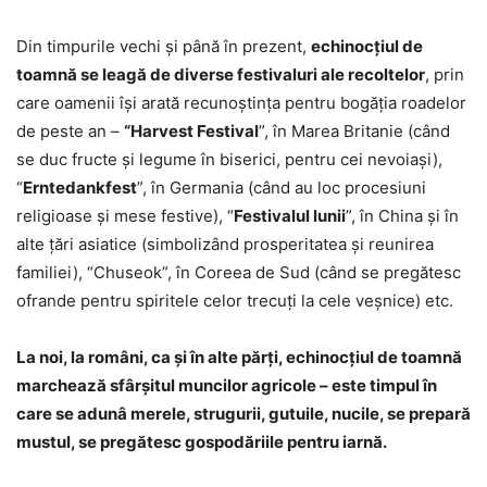
Din timpurile vechi şi până în prezent,
echinocţiul de
toamnă se leagă de diverse festivaluri ale recoltelor
, prin
care oamenii îşi arată recunoştinţa pentru bogăţia roadelor
de peste an –
“Harvest Festival
”, în Marea Britanie (când
se duc fructe şi legume în biserici, pentru cei nevoiaşi),
“
Erntedankfest
”, în Germania (când au loc procesiuni
religioase şi mese festive), “
Festivalul lunii
”, în China şi în
alte ţări asiatice (simbolizând prosperitatea şi reunirea
familiei), “Chuseok”, în Coreea de Sud (când se pregătesc
ofrande pentru spiritele celor trecuţi la cele veşnice) etc.
La noi, la români, ca şi în alte părţi, echinocţiul de toamnă
marchează sfârşitul muncilor agricole – este timpul în
care se adunâ merele, strugurii, gutuile, nucile, se prepară
mustul, se pregătesc gospodăriile pentru iarnă.