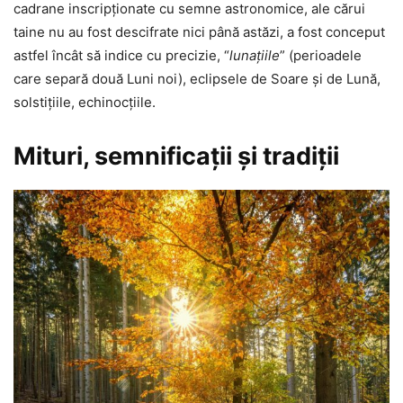
cadrane inscripţionate cu semne astronomice, ale cărui
taine nu au fost descifrate nici până astăzi, a fost conceput
astfel încât să indice cu precizie, “
lunaţiile
” (perioadele
care separă două Luni noi), eclipsele de Soare şi de Lună,
solstiţiile, echinocţiile.
Mituri, semnificaţii şi tradiţii