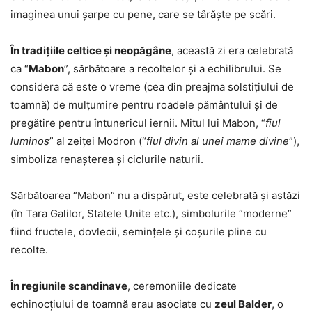
imaginea unui șarpe cu pene, care se târăște pe scări.
În tradițiile celtice și neopăgâne
, această zi era celebrată
ca “
Mabon
”, sărbătoare a recoltelor și a echilibrului. Se
considera că este o vreme (cea din preajma solstiţiului de
toamnă) de mulțumire pentru roadele pământului și de
pregătire pentru întunericul iernii. Mitul lui Mabon, “
fiul
luminos
” al zeiței Modron (“
fiul divin al unei mame divine
”),
simboliza renașterea și ciclurile naturii.
Sărbătoarea “Mabon” nu a dispărut, este celebrată şi astăzi
(în Tara Galilor, Statele Unite etc.), simbolurile “moderne”
fiind fructele, dovlecii, seminţele şi coşurile pline cu
recolte.
În regiunile scandinave
, ceremoniile dedicate
echinocţiului de toamnă erau asociate cu
zeul Balder
, o