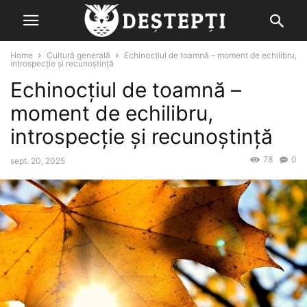
Home
Cultură generală
Echinocţiul de toamnă – moment de echilibru,
introspecţie şi recunoştinţă
Echinocţiul de toamnă –
moment de echilibru,
introspecţie şi recunoştinţă
78
0
sept. 20, 2025