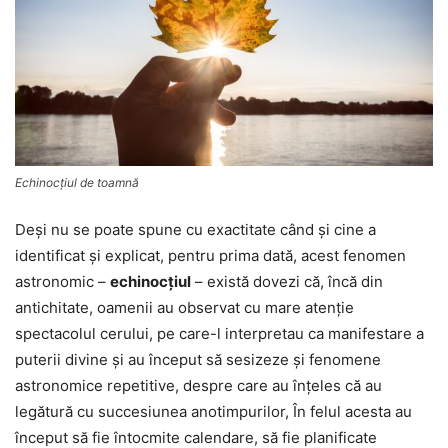
Echinocţiul de toamnă
Deşi nu se poate spune cu exactitate când şi cine a
identificat şi explicat, pentru prima dată, acest fenomen
astronomic –
echinocţiul
– există dovezi că, încă din
antichitate, oamenii au observat cu mare atenţie
spectacolul cerului, pe care-l interpretau ca manifestare a
puterii divine şi au început să sesizeze şi fenomene
astronomice repetitive, despre care au înţeles că au
legătură cu succesiunea anotimpurilor, În felul acesta au
început să fie întocmite calendare, să fie planificate