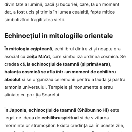
divinitate a luminii, păcii şi bucuriei, care, la un moment
dat, a fost ucis şi trimis în lumea cealaltă, fapte mitice
simbolizând fragilitatea vieţii.
Echinocţiul in mitologiile orientale
În mitologia egipteană
, echilibrul dintre zi și noapte era
asociat cu
zeița Ma’at
, care simboliza ordinea cosmică. Se
credea că,
la echinocțiul de toamnă (şi primăvara),
balanța cosmică se afla într-un moment de echilibru
absolut
şi se organizau ceremonii pentru a lauda şi păstra
armonia universului. Templele și monumentele erau
aliniate cu poziția Soarelui.
Î
n Japonia
,
echinocțiul de toamnă (Shūbun no Hi)
este
legat de ideea de
echilibru spiritual
și de vizitarea
mormintelor strămoșilor. Există credința că, în aceste zile,