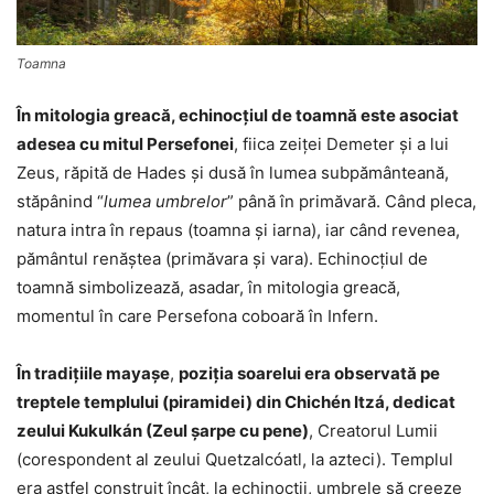
Toamna
În mitologia greacă, echinocțiul de toamnă este asociat
adesea cu mitul Persefonei
, fiica zeiței Demeter şi a lui
Zeus, răpită de Hades și dusă în lumea subpământeană,
stăpânind “
lumea umbrelor
” până în primăvară. Când pleca,
natura intra în repaus (toamna și iarna), iar când revenea,
pământul renăştea (primăvara și vara). Echinocțiul de
toamnă simbolizează, asadar, în mitologia greacă,
momentul în care Persefona coboară în Infern.
În tradiţiile mayașe
,
poziția soarelui era observată pe
treptele templului (piramidei) din Chichén Itzá, dedicat
zeului Kukulkán (Zeul şarpe cu pene)
, Creatorul Lumii
(corespondent al zeului Quetzalcóatl, la azteci). Templul
era astfel construit încât, la echinocţii, umbrele să creeze