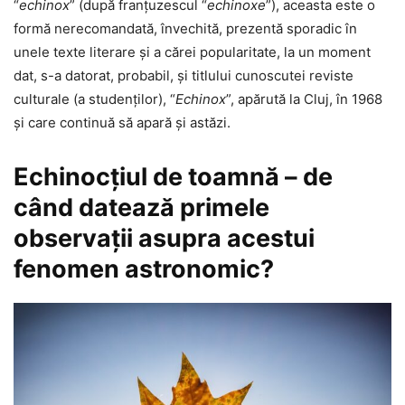
“
echinox
” (după franţuzescul “
echinoxe
”), aceasta este o
formă nerecomandată, învechită, prezentă sporadic în
unele texte literare şi a cărei popularitate, la un moment
dat, s-a datorat, probabil, şi titlului cunoscutei reviste
culturale (a studenţilor), “
Echinox
”, apărută la Cluj, în 1968
şi care continuă să apară şi astăzi.
Echinocţiul de toamnă – de
când datează primele
observaţii asupra acestui
fenomen astronomic?