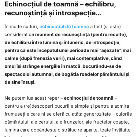
Echinocţiul de toamnă – echilibru,
recunoştinţă şi introspecţie…
În multe culturi,
echinocțiul de toamnă
a fost (şi este)
considerat u
n moment de recunoștință (pentru recolte),
de echilibru între lumină și întuneric, de introspecţie,
pentru că este începutul unei perioade mai “aşezate”, mai
calme (după frenezia verii), mai contemplative, când
omul îşi strânge energiile în matcă, bucurându-se de
spectacolul autumnal, de bogăţia roadelor pământului şi
de sine însuşi.
Ne putem lua acest reper –
echinocţiul de toamnă
–
pentru a (re)descoperi bucuriile simple şi pentru a admira
frumuseţile care ni se oferă cu atâta generozitate – culorile
pământului, ale cerului, ale frunzelor, ale fructelor coapte,
lumina care dobândeşte o strălucire aparte, toate învăluite