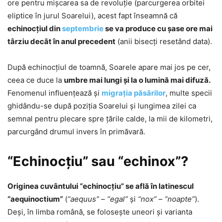
ore pentru mişcarea sa de revoluţie (parcurgerea orbitei
eliptice în jurul Soarelui), acest fapt înseamnă că
echinocțiul din
septembrie
se va produce cu șase ore mai
târziu decât în anul precedent
(anii bisecți resetând data).
După echinocțiul de toamnă, Soarele apare mai jos pe cer,
ceea ce duce la
umbre mai lungi și la o lumină mai difuză.
Fenomenul influențează și
migrația păsărilor
, multe specii
ghidându-se după poziția Soarelui și lungimea zilei ca
semnal pentru plecare spre ţările calde, la mii de kilometri,
parcurgând drumul invers în primăvară.
“Echinocţiu” sau “echinox”?
Originea cuvântului “echinocţiu” se află în latinescul
“aequinoctium”
(
“aequus” – “egal”
şi
“nox” – “noapte”
).
Deşi, în limba română, se foloseşte uneori şi varianta