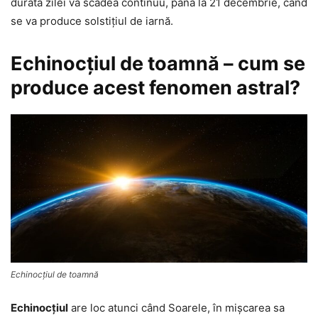
durata zilei va scădea continuu, până la 21 decembrie, când
se va produce solstiţiul de iarnă.
Echinocţiul de toamnă – cum se
produce acest fenomen astral?
Echinocţiul de toamnă
Echinocţiul
are loc atunci când Soarele, în mişcarea sa