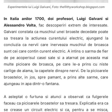
Experimentele lui Luigi Galvani, Foto: thefilthyworkshop.blogspot.com
In Italia anilor 1700, doi profesori, Luigi Galvani si
Alessandro Volta
, fac descoperiri extrem de interesate.
Galvani constata ca muschiul unei broaste decedate poate
sa tresara la actiunea curentului electric, ajungand la
concluzia ca nervii care inerveaza muschiul de broasca
sunt cei care contin curent electric. A intins o sarma de fier
de pe acoperisul casei sale si a atarnat pe aceasta mai
multe picioare de broasca, pe care le-a prins cu niste
carlige de alama, la capetele dinspre nervi. De la picioarele
broastelor, in jos, spre pamant, a prins alte sarme, care
ajungeau in apa dintr-o fantana.
A asteptat o furtuna si atunci a observat ca fulgerele
faceau ca picioarele broastelor sa tresara. Explicatia era ca
se crease un circuit electric si ca, pentru a se misca,