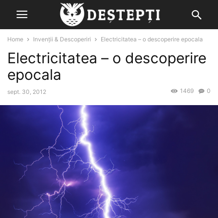
Home
Invenții & Descoperiri
Electricitatea – o descoperire epocala
Electricitatea – o descoperire
epocala
1469
0
sept. 30, 2012