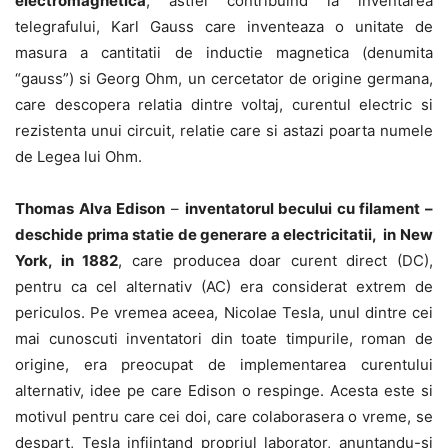
electromagnetica
, astfel contribuind la inventarea
telegrafului, Karl Gauss care inventeaza o unitate de
masura a cantitatii de inductie magnetica (denumita
“gauss”) si Georg Ohm, un cercetator de origine germana,
care descopera relatia dintre voltaj, curentul electric si
rezistenta unui circuit, relatie care si astazi poarta numele
de Legea lui Ohm.
Thomas Alva Edison
–
inventatorul becului cu filament –
deschide prima statie de generare a electricitatii, in New
York, in 1882
, care producea doar curent direct (DC),
pentru ca cel alternativ (AC) era considerat extrem de
periculos. Pe vremea aceea, Nicolae Tesla, unul dintre cei
mai cunoscuti inventatori din toate timpurile, roman de
origine, era preocupat de implementarea curentului
alternativ, idee pe care Edison o respinge. Acesta este si
motivul pentru care cei doi, care colaborasera o vreme, se
despart, Tesla infiintand propriul laborator, anuntandu-si