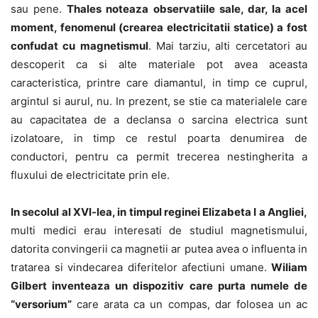
sau pene.
Thales noteaza observatiile sale, dar, la acel
moment, fenomenul (crearea electricitatii statice) a fost
confudat cu magnetismul
. Mai tarziu, alti cercetatori au
descoperit ca si alte materiale pot avea aceasta
caracteristica, printre care diamantul, in timp ce cuprul,
argintul si aurul, nu. In prezent, se stie ca materialele care
au capacitatea de a declansa o sarcina electrica sunt
izolatoare, in timp ce restul poarta denumirea de
conductori, pentru ca permit trecerea nestingherita a
fluxului de electricitate prin ele.
In secolul al XVI-lea, in timpul reginei Elizabeta I a Angliei,
multi medici erau interesati de studiul magnetismului,
datorita convingerii ca magnetii ar putea avea o influenta in
tratarea si vindecarea diferitelor afectiuni umane.
Wiliam
Gilbert inventeaza un dispozitiv care purta numele de
“versorium”
care arata ca un compas, dar folosea un ac