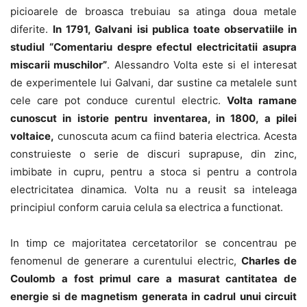
picioarele de broasca trebuiau sa atinga doua metale
diferite.
In 1791, Galvani isi publica toate observatiile in
studiul “Comentariu despre efectul electricitatii asupra
miscarii muschilor”
. Alessandro Volta este si el interesat
de experimentele lui Galvani, dar sustine ca metalele sunt
cele care pot conduce curentul electric.
Volta ramane
cunoscut in istorie pentru inventarea, in 1800, a pilei
voltaice,
cunoscuta acum ca fiind bateria electrica. Acesta
construieste o serie de discuri suprapuse, din zinc,
imbibate in cupru, pentru a stoca si pentru a controla
electricitatea dinamica. Volta nu a reusit sa inteleaga
principiul conform caruia celula sa electrica a functionat.
In timp ce majoritatea cercetatorilor se concentrau pe
fenomenul de generare a curentului electric,
Charles de
Coulomb a fost primul care a masurat cantitatea de
energie si de magnetism generata in cadrul unui circuit