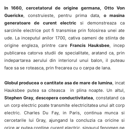
In 1660, cercetatorul de origine germana, Otto Von
Guericke
, construieste, pentru prima data,
o masina
generatoare de curent electric
si demonstreaza ca
sarcinile electrice pot fi transmise prin folosirea unei ate
ude. La inceputul anilor 1700, cativa oameni de stiinta de
origine engleza, printre care
Francis Hauksbee
, incep
publicarea catorva studii de specialitate, aratand ca, prin
indepartarea aerului din interiorul unui balon, il puteau
face sa se roteasca, prin frecarea cu o carpa de lana.
Globul producea o cantitate asa de mare de lumina
, incat
Hauksbee putea sa citeasca in plina noapte. Un altul,
Stephen Gray, descopera conductivitatea
, constatand ca
un corp electric poate transmite electricitatea unui alt corp
electric. Charles Du Fay, in Paris, continua munca si
cercetarile lui Gray, ajungand la concluzia ca oricine si
orice ar putea contine curent electric, singurul fenomen pe