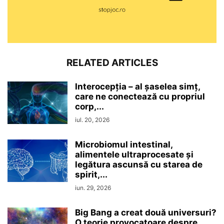
RELATED ARTICLES
Interocepţia – al șaselea simț,
care ne conectează cu propriul
corp,...
iul. 20, 2026
Microbiomul intestinal,
alimentele ultraprocesate şi
legătura ascunsă cu starea de
spirit,...
iun. 29, 2026
Big Bang a creat două universuri?
O teorie provocatoare despre...