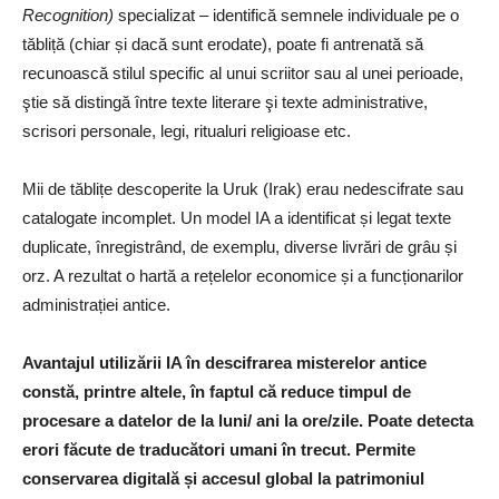
Recognition)
specializat – identifică semnele individuale pe o
tăbliță (chiar și dacă sunt erodate), poate fi antrenată să
recunoască stilul specific al unui scriitor sau al unei perioade,
ştie să distingă între texte literare şi texte administrative,
scrisori personale, legi, ritualuri religioase etc.
Mii de tăblițe descoperite la Uruk (Irak) erau nedescifrate sau
catalogate incomplet. Un model IA a identificat și legat texte
duplicate, înregistrând, de exemplu, diverse livrări de grâu și
orz. A rezultat o hartă a rețelelor economice și a funcționarilor
administrației antice.
Avantajul utilizării IA în descifrarea misterelor antice
constă, printre altele, în faptul că reduce timpul de
procesare a datelor de la luni/ ani la ore/zile. Poate detecta
erori făcute de traducători umani în trecut. Permite
conservarea digitală și accesul global la patrimoniul