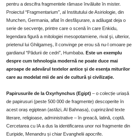
pentru a descifra fragmentele rămase învăluite în mister.
Proiectul “Fragmentarium”, al Institutului de Asiriologie, din
Munchen, Germania, aflat în desfăşurare, a adăugat deja o
serie de secvenţe, printre care o scenă în care Enkidu,
legendara figură a mitologiei mesopotamiene, rival şi, ulterior,
prietenul lui Ghilgameş, îl convinge pe erou să nu-l omoare pe
gardianul “Pădurii de cedri”, Humbaba.
Este un exemplu
despre cum tehnologia modernă ne poate duce mai
aproape de adevărul textelor antice şi de esenţa miturilor
care au modelat mii de ani de cultură şi civilizaţie.
Papirusurile de la Oxyrhynchus (Egipt)
– o colecție uriașă
de papirusuri (peste 500 000 de fragmente) descoperite în
acest oraș egiptean (astăzi, Al Bahnasa), cuprinzând texte
literare, religioase, administrative – în greacă, latină, coptă.
Cercetarea cu IA a dus la identificarea unor noi fragmente din
Euripide, Menandru și chiar Evanghelii apocrife.