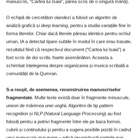
manuscris, “
Cartea lui Isaia
”, părea scris de o singură mână).
O echipă de cercetători olandezi a folosit un algoritm de
analiză grafică și
deep learning
, pentru a studia variațiile fine în
forma literelor. Chiar dacă literele păreau identice pentru ochiul
uman, IA a detectat tipare subtile în modul în care erau trasate,
rezultatul fiind că respectivul document (“Cartea lui Isaia”) a
fost scris de doi scribi, foarte asemănători. Aceasta a
schimbat înțelegerea despre organizarea și munca scribală a
comunității de la Qumran.
S-a reuşit, de asemenea, reconstruirea manuscriselor
fragmentate
. Multe texte există doar în fragmente minuscule,
uneori de mărimea unei unghii. Algoritmi de tip
pattern
recognition
și
NLP (Natural Language Processing
) au fost
folosiți pentru a potrivi fragmente între ele pe baza formei,
culorii și conținutului şi pentru a sugera posibile poziții în cadrul
unui manuscris mai mare – adică reconstrucții parțiale mai