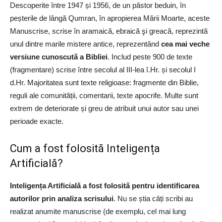
Descoperite între 1947 și 1956, de un păstor beduin, în
peșterile de lângă Qumran, în apropierea Mării Moarte, aceste
Manuscrise, scrise în aramaică, ebraică şi greacă, reprezintă
unul dintre marile mistere antice, reprezentând
cea mai veche
versiune cunoscută a Bibliei
. Includ peste 900 de texte
(fragmentare) scrise între secolul al III-lea î.Hr. și secolul I
d.Hr. Majoritatea sunt texte religioase: fragmente din Biblie,
reguli ale comunității, comentarii, texte apocrife. Multe sunt
extrem de deteriorate și greu de atribuit unui autor sau unei
perioade exacte.
Cum a fost folosită Inteligența
Artificială?
Inteligența Artificială a fost folosită pentru identificarea
autorilor prin analiza scrisului
. Nu se știa câți scribi au
realizat anumite manuscrise (de exemplu, cel mai lung