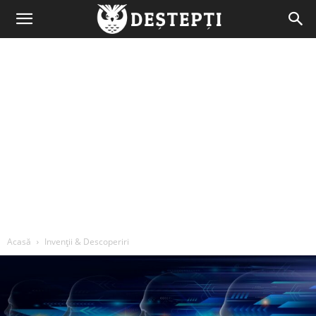
Deștepți.ro
Acasă
Invenții & Descoperiri