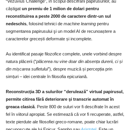
“Vezuvius Challenge”, în scopul descifrării papirusurilor, au
câștigat
un premiu de 1 milion de dolari pentru
reconstituirea a peste 2000 de caractere dintr-un sul
nedeschis
, folosind tehnici de
machine learning
pentru
segmentarea papirusului şi un model AI de recunoaștere a
caracterelor grecești deformate și incomplete.
Au identificat pasaje filozofice complete, unele vorbind despre
natura plăcerii (“
plăcerea nu vine doar din absența durerii, ci și
din mișcarea sufletului
”), despre muzică și percepția prin
simțuri – idei centrale în filosofia epicuriană.
Reconstrucţia 3D a sulurilor “derulează” virtual papirusul,
permite citirea fără deteriorare şi transcrie automat în
greaca clasică
. Peste 800 de suluri vor fi descifrate în acest
fel în viitorul apropiat. Se estimează că vor fi recuperate, astfel,
texte pierdute ale filosofiei greco-romane, poate chiar lucrări
necunoscute ale lui Epicur, Sappho sau
Aristotel
. Este un