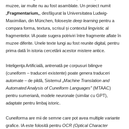
muzee, iar multe nu au fost asamblate. Un proiect numit
„
Fragmentarium
„, desfăşurat la Universitatea Ludwig-
Maximilian, din München, folosește
deep learning
pentru a
compara forma, textura, scrisul și contextul lingvistic al
fragmentelor. IA poate sugera potriviri între fragmente aflate în
muzee diferite. Unele texte lungi au fost reunite digital, pentru
prima dată în istoria cercetării acestor mistere antice.
Inteligenţa Artificială, antrenată pe corpusuri bilingve
(cuneiform – traduceri existente) poate genera traduceri
automate – de pildă, Sistemul „
Machine Translation and
Automated Analysis of Cuneiform Languages”
(MTAAC)
pentru sumeriană, modele neuronale (similar cu GPT),
adaptate pentru limbaj istoric.
Cuneiforma are mii de semne care pot avea multiple variante
grafice. IA este folosită pentru
OCR (Optical Character