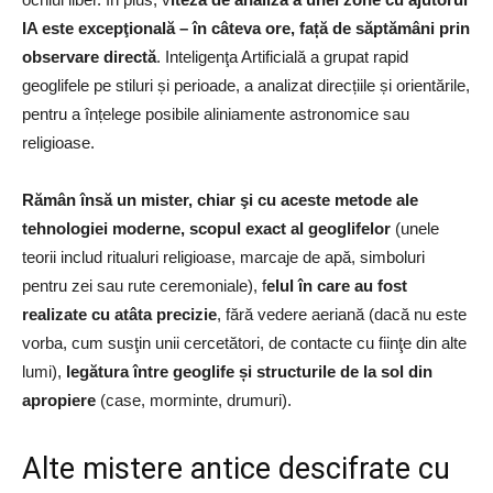
IA este excepţională – în câteva ore, față de săptămâni prin
observare directă
. Inteligenţa Artificială a grupat rapid
geoglifele pe stiluri și perioade, a analizat direcțiile și orientările,
pentru a înțelege posibile aliniamente astronomice sau
religioase.
Rămân însă un mister, chiar şi cu aceste metode ale
tehnologiei moderne, scopul exact al geoglifelor
(unele
teorii includ ritualuri religioase, marcaje de apă, simboluri
pentru zei sau rute ceremoniale), f
elul în care au fost
realizate cu atâta precizie
, fără vedere aeriană (dacă nu este
vorba, cum susţin unii cercetători, de contacte cu fiinţe din alte
lumi),
legătura între geoglife și structurile de la sol din
apropiere
(case, morminte, drumuri).
Alte mistere antice descifrate cu