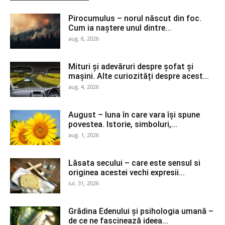
Pirocumulus – norul născut din foc.
Cum ia naștere unul dintre...
aug. 6, 2026
Mituri și adevăruri despre șofat și
mașini. Alte curiozități despre acest...
aug. 4, 2026
August – luna în care vara își spune
povestea. Istorie, simboluri,...
aug. 1, 2026
Lăsata secului – care este sensul si
originea acestei vechi expresii...
iul. 31, 2026
Grădina Edenului și psihologia umană –
de ce ne fascinează ideea...