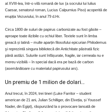
al XVIII-lea, într-o vilă romană de lux (a socrului lui Iulius
Caesar, senatorul roman, Lucius Calpurnius Piso) acoperită de
erupția Vezuviului, în anul 79 d.Hr.
Circa 1800 de suluri de papirus carbonizate au fost găsite –
aproape toate ilizibile cu ochiul liber. Textele sunt în limba
greacă și latină – multe aparțin filosofului epicurian Philodemus
şi reprezintă singura bibliotecă din Antichitate păstrată fizic
până astăzi. Sulurile sunt înfășurate, fragile, iar cerneala nu e
mereu vizibilă – în special dacă era pe bază de carbon
(asemănătoare cu materialul papirusului ars).
Un premiu de 1 milion de dolari…
Anul trecut, în 2024, trei tineri (Luke Farritor – student
american de 21 ani, Julian Schilliger, din Elveția, și Youssef
Nader, din Egipt), răspunzând la o provocare lansată de