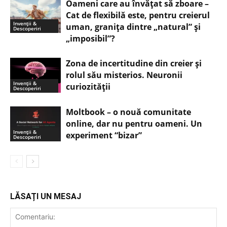
Oameni care au învățat să zboare –
Cat de flexibilă este, pentru creierul
Invenții &
uman, graniţa dintre „natural” și
Descoperiri
„imposibil”?
Zona de incertitudine din creier şi
rolul său misterios. Neuronii
Invenții &
curiozităţii
Descoperiri
Moltbook – o nouă comunitate
online, dar nu pentru oameni. Un
Invenții &
experiment “bizar”
Descoperiri
LĂSAȚI UN MESAJ