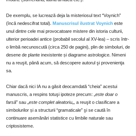
De exemplu, se lucrează deja la misteriosul text “Voynich”
(încă nedescifrat total).
Manuscrisul ilustrat Voynich
este
unul dintre cele mai provocatoare mistere din istoria culturii,
ulterior perioadei antice (probabil secolul al XV-lea) – scris într-
o limbă necunoscută (circa 250 de pagini), plin de simboluri, de
desene de plante inexistente și diagrame astrologice. Nimeni
nu a reuşit, până acum, să descopere autorul şi provenienţa
sa.
Chiar dacă nici IA nu a găsit deocamdată “cheia” acestui
manuscris, a respins totuşi ipoteze precum: „
este doar o
farsă
” sau „
este complet aleatoriu
„, a reuşit o clasificare a
simbolurilor și a structurii “gramaticale” şi se caută în
continuare asemănări statistice cu limbile naturale sau
criptosisteme.