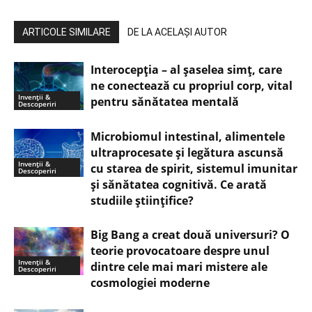
ARTICOLE SIMILARE
DE LA ACELAȘI AUTOR
Interocepţia – al șaselea simț, care
ne conectează cu propriul corp, vital
Invenții &
pentru sănătatea mentală
Descoperiri
Microbiomul intestinal, alimentele
ultraprocesate şi legătura ascunsă
Invenții &
cu starea de spirit, sistemul imunitar
Descoperiri
și sănătatea cognitivă. Ce arată
studiile științifice?
Big Bang a creat două universuri? O
teorie provocatoare despre unul
Invenții &
dintre cele mai mari mistere ale
Descoperiri
cosmologiei moderne