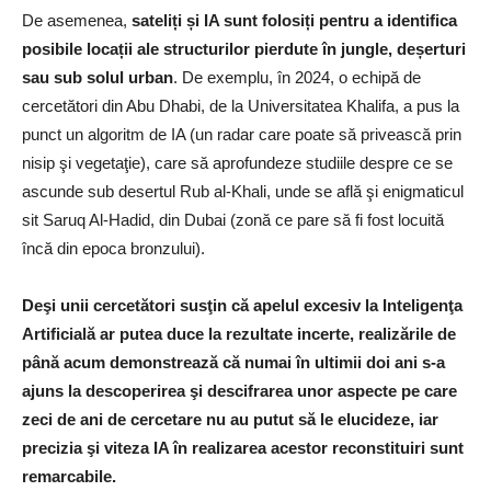
De asemenea,
sateliți și IA sunt folosiți pentru a identifica
posibile locații ale structurilor pierdute în jungle, deșerturi
sau sub solul urban
. De exemplu, în 2024, o echipă de
cercetători din Abu Dhabi, de la Universitatea Khalifa, a pus la
punct un algoritm de IA (un radar care poate să privească prin
nisip şi vegetaţie), care să aprofundeze studiile despre ce se
ascunde sub desertul Rub al-Khali, unde se află şi enigmaticul
sit Saruq Al-Hadid, din Dubai (zonă ce pare să fi fost locuită
încă din epoca bronzului).
Deşi unii cercetători susţin că apelul excesiv la Inteligenţa
Artificială ar putea duce la rezultate incerte, realizările de
până acum demonstrează că numai în ultimii doi ani s-a
ajuns la descoperirea şi descifrarea unor aspecte pe care
zeci de ani de cercetare nu au putut să le elucideze, iar
precizia şi viteza IA în realizarea acestor reconstituiri sunt
remarcabile.