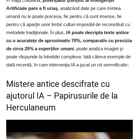
în viaţa cotidiană,
potenţialul ştiinţific al Inteligenţei
Artificiale pare a fi uriaş
, analizând date pe care mintea
umană nu le poate procesa, fie pentru că sunt imense, fie
pentru că aparţin unor limbi/ culturi imposibil de reconstituit cu
metodele tradiţionale. În plus,
IA poate decripta texte antice
cu o acurateţe de aproximativ 70%, comparativ cu precizia
de circa 25% a experţilor umani
, poate analiza imagini şi
poate răspunde la întrebări complexe. Iată câteva exemple de
dată recentă, în care intervenţia IA a jucat un rol semnificativ:
Mistere antice descifrate cu
ajutorul IA – Papirusurile de la
Herculaneum