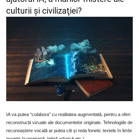
culturii şi civilizaţiei?
IA va putea “colabora” cu realitatea augmentată, pentru a oferi
reconstrucții vizuale ale documentelor originale. Tehnologiile de
recunoaștere vocală ar putea citi și reda fonetic textele în limbi
moarte (sumeriană, latină arhaică etc.).