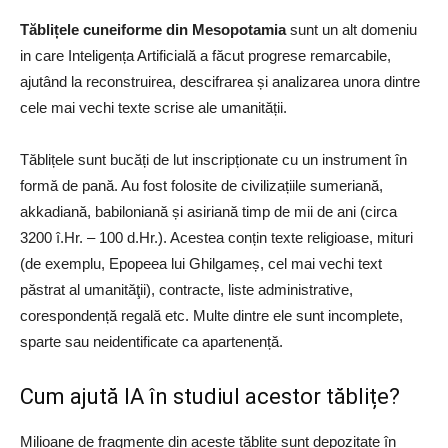
Tăblițele cuneiforme din Mesopotamia
sunt un alt domeniu
in care Inteligența Artificială a făcut progrese remarcabile,
ajutând la reconstruirea, descifrarea și analizarea unora dintre
cele mai vechi texte scrise ale umanității.
Tăblițele sunt bucăți de lut inscripționate cu un instrument în
formă de pană. Au fost folosite de civilizațiile sumeriană,
akkadiană, babiloniană și asiriană timp de mii de ani (circa
3200 î.Hr. – 100 d.Hr.). Acestea conțin texte religioase, mituri
(de exemplu, Epopeea lui Ghilgameș, cel mai vechi text
păstrat al umanităţii), contracte, liste administrative,
corespondență regală etc. Multe dintre ele sunt incomplete,
sparte sau neidentificate ca apartenență.
Cum ajută IA în studiul acestor tăblițe?
Milioane de fragmente din aceste tăblițe sunt depozitate în