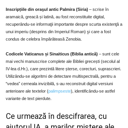
Inscripțiile din oraşul antic Palmira (Siria)
– scrise în
aramaică, greacă și latină, au fost reconstituite digital,
recuperându-se informaţii importante despre scurta existenţă a
unui imperiu (desprins din Imperiul Roman) şi care a fost
condus de celebra împărăteasă Zenobia.
Codicele Vaticanus și Sinaiticus (Biblia antică)
– sunt cele
mai vechi manuscrise complete ale Bibliei grecești (secolul al
IV-lea d.Hr.), care prezintă litere șterse, corecturi, suprascrieri.
Utilizându-se algoritmi de detectare multispectrală, pentru a
“vedea” cerneala invizibilă, s-au reconstruit digital versiuni
anterioare ale textelor (
palimpseste
), identificându-se astfel
variante de text pierdute.
Ce urmează în descifrarea, cu
ajutorul IA, a marilor mistere ale