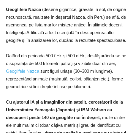
Geoglifele Nazca
(desene gigantice, gravate în sol, de origine
necunoscută, realizate în deșertul Nazca, din Peru) se află, de
asemenea, pe lista marilor mistere antice. În ultimele decenii,
Inteligența Artificială a fost esențială în descoperirea altor
geoglife şi în analizarea lor, ducând la rezultate spectaculoase.
Datând din perioada 500 î.Hr. și 500 d.Hr., desfăşurându-se pe
o suprafaţă de 500 kilometri pătraţi şi vizibile doar din aer,
Geoglifele Nazca
sunt figuri uriașe (30–300 m lungime),
reprezentând animale (maimuță, colibri, păianjen etc.), forme
geometrice și linii drepte întinse pe kilometri.
C
u ajutorul IA și a imaginilor din satelit, cercetătorii de la
Universitatea Yamagata (Japonia) şi IBM Watson au
descoperit peste 140 de geoglife noi în deșert
, multe dintre
ele mult mai mici (doar câțiva metri) și greu de identificat cu
ochiul liber. În plus, v
iteza de analiză a unei zone cu ajutorul